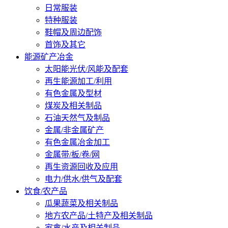
日常服装
特种服装
鞋帽及周边配饰
首饰及其它
能源矿产冶金
太阳能光伏/风能及配套
再生能源加工/利用
有色金属及型材
煤炭及相关制品
石油天然气及制品
金属/非金属矿产
有色金属冶金加工
金属带/板/卷/网
再生资源回收及应用
电力/供水/供气及配套
饮食/农产品
瓜果蔬菜及相关制品
地方农产品/土特产及相关制品
家禽/水产及相关制品