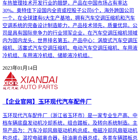
车热管理技术开发行业的翘楚，产品在中国市场占有率达
30%。奥特佳下设国内全资或控股子公司6个，海外跨国公司
一个，在全球建有6大生产基地，拥有汽车空调压缩机和汽车
空调系统的完备设计制造能力，产品技术领先，质量优异。公
司是具有国际竞争力的行业领军企业，在汽车空调压缩机领域
内为国内龙头，世界排名第五。产品中心：涡旋式汽车空调压
缩机、活塞式汽车空调压缩机、电动汽车空调压缩机、车用液
冷机组、车用液冷机组、储能液冷机组。
2023年01月14日
【企业官网】玉环现代汽车配件厂
玉环现代汽车配件厂（浙江省玉环市）是一家专业生产高、中
档车辆底盘发动机冷却系统，组合踏板，及转向系统制造。主
导产品为：汽车冷却风扇驱动机构总成，电磁冷却风扇驱动机
构总成，温控电磁离合器，硅油离合器总成，各类车辆踏板总