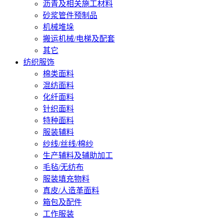
沥青及相关施工材料
砂浆管件预制品
机械堆垛
搬运机械/电梯及配套
其它
纺织服饰
棉类面料
混纺面料
化纤面料
针织面料
特种面料
服装辅料
纱线/丝线/棉纱
生产辅料及辅助加工
毛毡/无纺布
服装填充物料
真皮/人造革面料
箱包及配件
工作服装