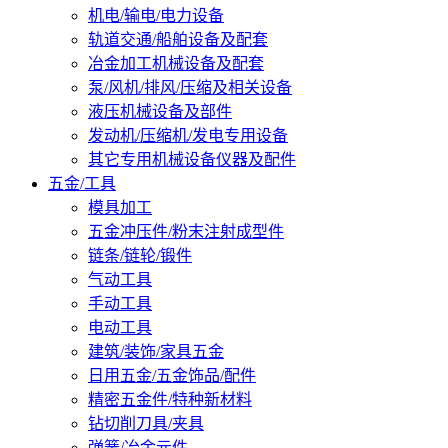
机电/输电/电力设备
轨道交通/船舶设备及配套
冶金加工机械设备及配套
泵/风机/排风/压缩及相关设备
液压机械设备及部件
发动机/压缩机/发电专用设备
其它专用机械设备仪器及配件
五金/工具
模具加工
五金冲压件/粉末注射成型件
链条/链轮/锻件
气动工具
手动工具
电动工具
建筑/装饰/家具五金
日用五金/五金饰品/配件
精密五金件/特种新材料
钻切削刀具/夹具
弹簧/冶金元件