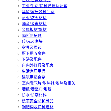
工业/生活/特种管道及配套
建筑/家居各种门窗
耐火/防火材料
隔音/吸声材料
金属板材/型材
隔断与吊顶
砖/瓦及砌块
家具及周边
厨卫用五金件
卫浴及配件
户内外灯具及配套
生活家居用品
建筑用粘合剂
室内暖气片/散热器/地热及相关
墙纸/墙壁布/地毯
防水/防潮材料
楼宇安全防护制品
钢结构及特种建材