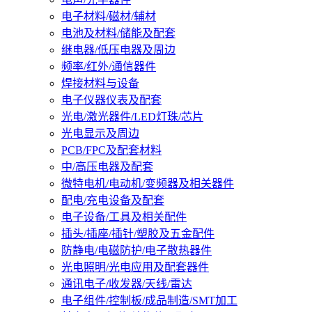
电子材料/磁材/辅材
电池及材料/储能及配套
继电器/低压电器及周边
频率/红外/通信器件
焊接材料与设备
电子仪器仪表及配套
光电/激光器件/LED灯珠/芯片
光电显示及周边
PCB/FPC及配套材料
中/高压电器及配套
微特电机/电动机/变频器及相关器件
配电/充电设备及配套
电子设备/工具及相关配件
插头/插座/插针/塑胶及五金配件
防静电/电磁防护/电子散热器件
光电照明/光电应用及配套器件
通讯电子/收发器/天线/雷达
电子组件/控制板/成品制造/SMT加工