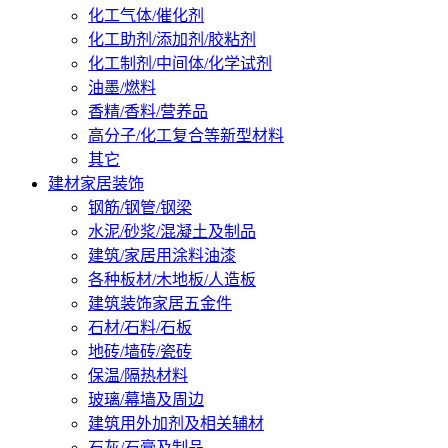
化工气体/催化剂
化工助剂/添加剂/胶粘剂
化工制剂/中间体/化学试剂
油墨/燃料
香精/香料/营养品
高分子/化工复合等新型材料
其它
建材家居装饰
钢筋/钢管/钢梁
水泥/砂浆/混凝土及制品
建筑/家居用涂料油漆
各种板材/木地板/人造板
建筑装饰家居五金件
石材/石料/石板
地砖/墙砖/瓷砖
保温/隔热材料
玻璃/幕墙及周边
建筑用外加剂及相关辅材
石灰/石膏及制品