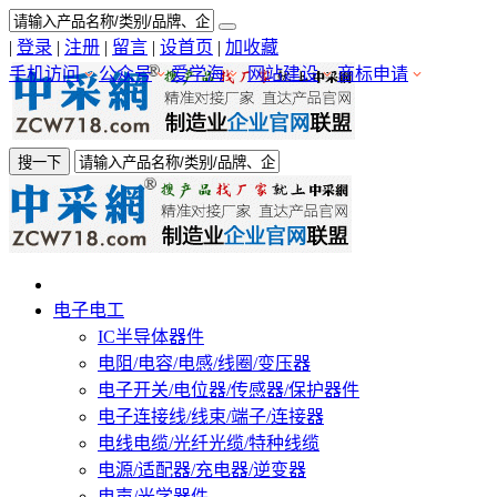
|
登录
|
注册
|
留言
|
设首页
|
加收藏
手机访问
公众号
爱学海
网站建设
商标申请
搜一下
电子电工
IC半导体器件
电阻/电容/电感/线圈/变压器
电子开关/电位器/传感器/保护器件
电子连接线/线束/端子/连接器
电线电缆/光纤光缆/特种线缆
电源/适配器/充电器/逆变器
电声/光学器件