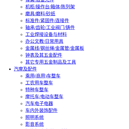
机柜/操作台/箱体/陈列架
磨具/磨料/砂纸
标准件/紧固件/连接件
轴承/齿轮/工业阀门/铸件
工业焊接设备与材料
办公文教/日常用具
金属线/钢丝绳/金属管/金属板
钟表及其五金配件
其它专用五金制品及工具
汽摩及配件
乘用(商用)车整车
工农用车整车
特种车整车
摩托车/电动车整车
汽车电子电器
车内外装饰配件
照明系统
影音系统