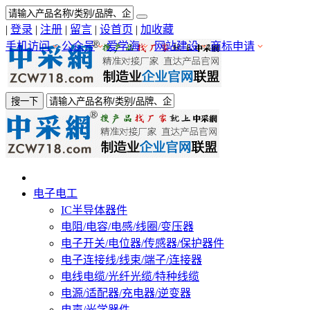
|
登录
|
注册
|
留言
|
设首页
|
加收藏
手机访问
公众号
爱学海
网站建设
商标申请
搜一下
电子电工
IC半导体器件
电阻/电容/电感/线圈/变压器
电子开关/电位器/传感器/保护器件
电子连接线/线束/端子/连接器
电线电缆/光纤光缆/特种线缆
电源/适配器/充电器/逆变器
电声/光学器件