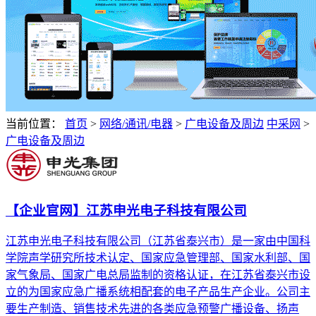
当前位置：
首页
>
网络/通讯/电器
>
广电设备及周边
中采网
>
广电设备及周边
【企业官网】江苏申光电子科技有限公司
江苏申光电子科技有限公司（江苏省泰兴市）是一家由中国科
学院声学研究所技术认定、国家应急管理部、国家水利部、国
家气象局、国家广电总局监制的资格认证，在江苏省泰兴市设
立的为国家应急广播系统相配套的电子产品生产企业。公司主
要生产制造、销售技术先进的各类应急预警广播设备、扬声