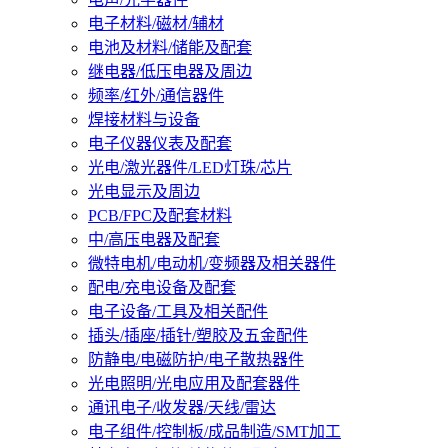
电子材料/磁材/辅材
电池及材料/储能及配套
继电器/低压电器及周边
频率/红外/通信器件
焊接材料与设备
电子仪器仪表及配套
光电/激光器件/LED灯珠/芯片
光电显示及周边
PCB/FPC及配套材料
中/高压电器及配套
微特电机/电动机/变频器及相关器件
配电/充电设备及配套
电子设备/工具及相关配件
插头/插座/插针/塑胶及五金配件
防静电/电磁防护/电子散热器件
光电照明/光电应用及配套器件
通讯电子/收发器/天线/雷达
电子组件/控制板/成品制造/SMT加工