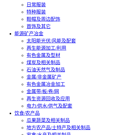
日常服装
特种服装
鞋帽及周边配饰
首饰及其它
能源矿产冶金
太阳能光伏/风能及配套
再生能源加工/利用
有色金属及型材
煤炭及相关制品
石油天然气及制品
金属/非金属矿产
有色金属冶金加工
金属带/板/卷/网
再生资源回收及应用
电力/供水/供气及配套
饮食/农产品
瓜果蔬菜及相关制品
地方农产品/土特产及相关制品
家禽/水产及相关制品