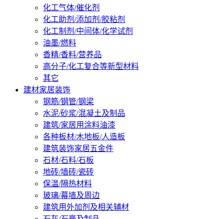
化工气体/催化剂
化工助剂/添加剂/胶粘剂
化工制剂/中间体/化学试剂
油墨/燃料
香精/香料/营养品
高分子/化工复合等新型材料
其它
建材家居装饰
钢筋/钢管/钢梁
水泥/砂浆/混凝土及制品
建筑/家居用涂料油漆
各种板材/木地板/人造板
建筑装饰家居五金件
石材/石料/石板
地砖/墙砖/瓷砖
保温/隔热材料
玻璃/幕墙及周边
建筑用外加剂及相关辅材
石灰/石膏及制品