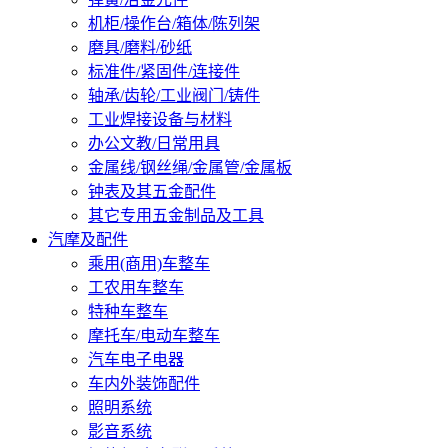
机柜/操作台/箱体/陈列架
磨具/磨料/砂纸
标准件/紧固件/连接件
轴承/齿轮/工业阀门/铸件
工业焊接设备与材料
办公文教/日常用具
金属线/钢丝绳/金属管/金属板
钟表及其五金配件
其它专用五金制品及工具
汽摩及配件
乘用(商用)车整车
工农用车整车
特种车整车
摩托车/电动车整车
汽车电子电器
车内外装饰配件
照明系统
影音系统