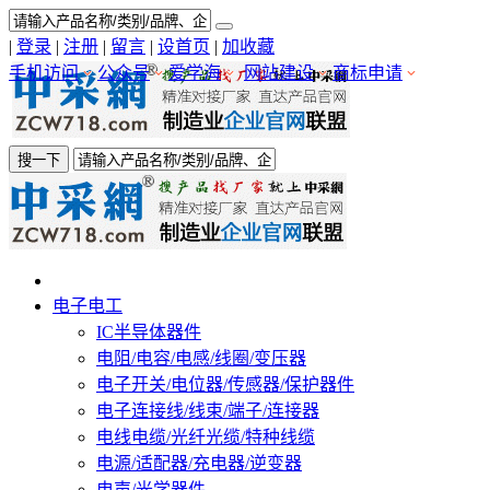
|
登录
|
注册
|
留言
|
设首页
|
加收藏
手机访问
公众号
爱学海
网站建设
商标申请
搜一下
电子电工
IC半导体器件
电阻/电容/电感/线圈/变压器
电子开关/电位器/传感器/保护器件
电子连接线/线束/端子/连接器
电线电缆/光纤光缆/特种线缆
电源/适配器/充电器/逆变器
电声/光学器件