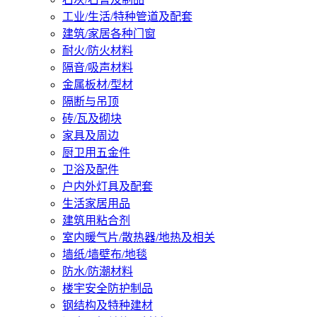
工业/生活/特种管道及配套
建筑/家居各种门窗
耐火/防火材料
隔音/吸声材料
金属板材/型材
隔断与吊顶
砖/瓦及砌块
家具及周边
厨卫用五金件
卫浴及配件
户内外灯具及配套
生活家居用品
建筑用粘合剂
室内暖气片/散热器/地热及相关
墙纸/墙壁布/地毯
防水/防潮材料
楼宇安全防护制品
钢结构及特种建材