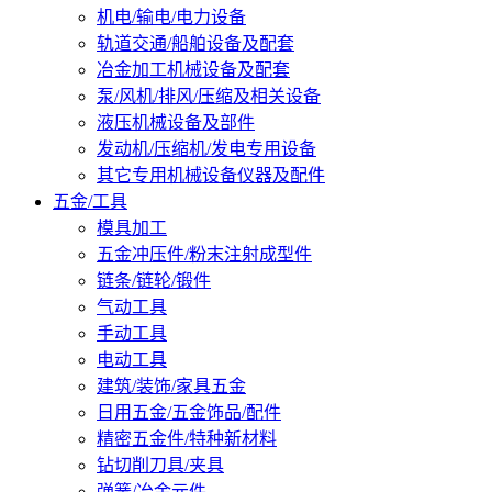
机电/输电/电力设备
轨道交通/船舶设备及配套
冶金加工机械设备及配套
泵/风机/排风/压缩及相关设备
液压机械设备及部件
发动机/压缩机/发电专用设备
其它专用机械设备仪器及配件
五金/工具
模具加工
五金冲压件/粉末注射成型件
链条/链轮/锻件
气动工具
手动工具
电动工具
建筑/装饰/家具五金
日用五金/五金饰品/配件
精密五金件/特种新材料
钻切削刀具/夹具
弹簧/冶金元件