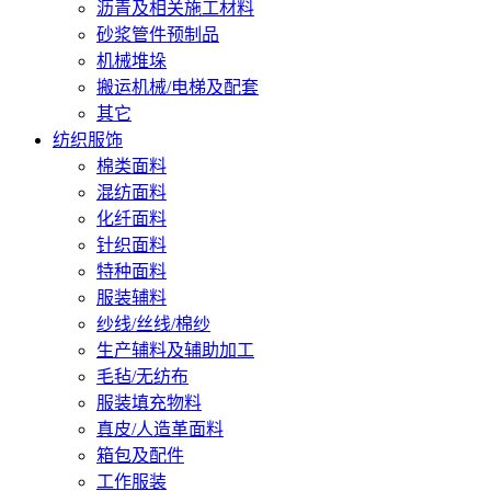
沥青及相关施工材料
砂浆管件预制品
机械堆垛
搬运机械/电梯及配套
其它
纺织服饰
棉类面料
混纺面料
化纤面料
针织面料
特种面料
服装辅料
纱线/丝线/棉纱
生产辅料及辅助加工
毛毡/无纺布
服装填充物料
真皮/人造革面料
箱包及配件
工作服装