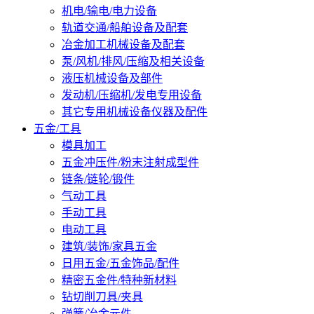
机电/输电/电力设备
轨道交通/船舶设备及配套
冶金加工机械设备及配套
泵/风机/排风/压缩及相关设备
液压机械设备及部件
发动机/压缩机/发电专用设备
其它专用机械设备仪器及配件
五金/工具
模具加工
五金冲压件/粉末注射成型件
链条/链轮/锻件
气动工具
手动工具
电动工具
建筑/装饰/家具五金
日用五金/五金饰品/配件
精密五金件/特种新材料
钻切削刀具/夹具
弹簧/冶金元件