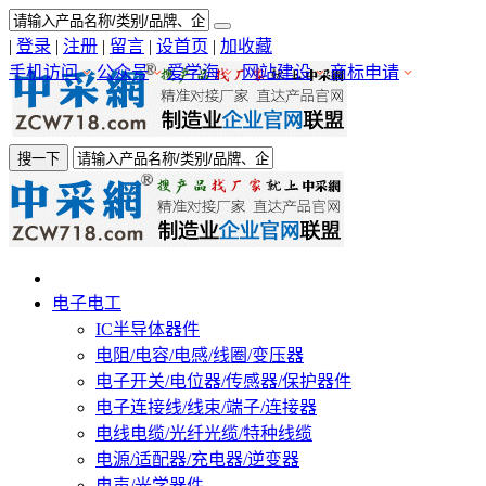
|
登录
|
注册
|
留言
|
设首页
|
加收藏
手机访问
公众号
爱学海
网站建设
商标申请
搜一下
电子电工
IC半导体器件
电阻/电容/电感/线圈/变压器
电子开关/电位器/传感器/保护器件
电子连接线/线束/端子/连接器
电线电缆/光纤光缆/特种线缆
电源/适配器/充电器/逆变器
电声/光学器件