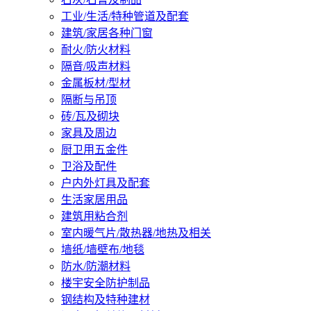
工业/生活/特种管道及配套
建筑/家居各种门窗
耐火/防火材料
隔音/吸声材料
金属板材/型材
隔断与吊顶
砖/瓦及砌块
家具及周边
厨卫用五金件
卫浴及配件
户内外灯具及配套
生活家居用品
建筑用粘合剂
室内暖气片/散热器/地热及相关
墙纸/墙壁布/地毯
防水/防潮材料
楼宇安全防护制品
钢结构及特种建材