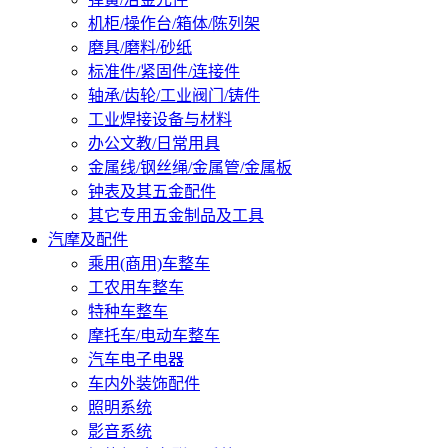
机柜/操作台/箱体/陈列架
磨具/磨料/砂纸
标准件/紧固件/连接件
轴承/齿轮/工业阀门/铸件
工业焊接设备与材料
办公文教/日常用具
金属线/钢丝绳/金属管/金属板
钟表及其五金配件
其它专用五金制品及工具
汽摩及配件
乘用(商用)车整车
工农用车整车
特种车整车
摩托车/电动车整车
汽车电子电器
车内外装饰配件
照明系统
影音系统