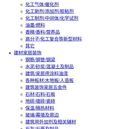
化工气体/催化剂
化工助剂/添加剂/胶粘剂
化工制剂/中间体/化学试剂
油墨/燃料
香精/香料/营养品
高分子/化工复合等新型材料
其它
建材家居装饰
钢筋/钢管/钢梁
水泥/砂浆/混凝土及制品
建筑/家居用涂料油漆
各种板材/木地板/人造板
建筑装饰家居五金件
石材/石料/石板
地砖/墙砖/瓷砖
保温/隔热材料
玻璃/幕墙及周边
建筑用外加剂及相关辅材
石灰/石膏及制品