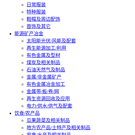
日常服装
特种服装
鞋帽及周边配饰
首饰及其它
能源矿产冶金
太阳能光伏/风能及配套
再生能源加工/利用
有色金属及型材
煤炭及相关制品
石油天然气及制品
金属/非金属矿产
有色金属冶金加工
金属带/板/卷/网
再生资源回收及应用
电力/供水/供气及配套
饮食/农产品
瓜果蔬菜及相关制品
地方农产品/土特产及相关制品
家禽/水产及相关制品