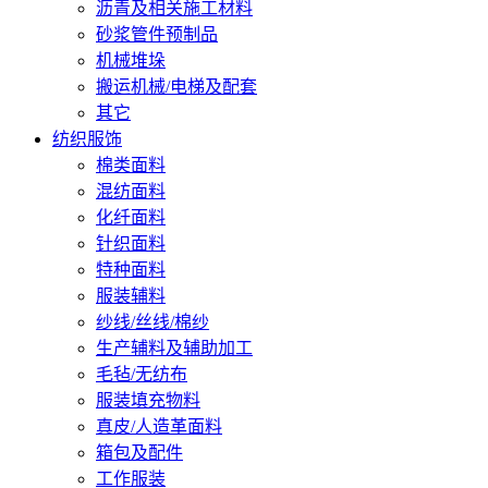
沥青及相关施工材料
砂浆管件预制品
机械堆垛
搬运机械/电梯及配套
其它
纺织服饰
棉类面料
混纺面料
化纤面料
针织面料
特种面料
服装辅料
纱线/丝线/棉纱
生产辅料及辅助加工
毛毡/无纺布
服装填充物料
真皮/人造革面料
箱包及配件
工作服装