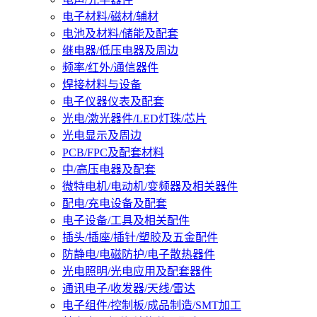
电子材料/磁材/辅材
电池及材料/储能及配套
继电器/低压电器及周边
频率/红外/通信器件
焊接材料与设备
电子仪器仪表及配套
光电/激光器件/LED灯珠/芯片
光电显示及周边
PCB/FPC及配套材料
中/高压电器及配套
微特电机/电动机/变频器及相关器件
配电/充电设备及配套
电子设备/工具及相关配件
插头/插座/插针/塑胶及五金配件
防静电/电磁防护/电子散热器件
光电照明/光电应用及配套器件
通讯电子/收发器/天线/雷达
电子组件/控制板/成品制造/SMT加工