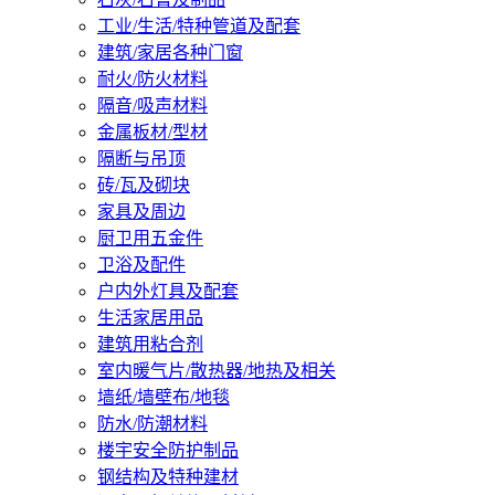
工业/生活/特种管道及配套
建筑/家居各种门窗
耐火/防火材料
隔音/吸声材料
金属板材/型材
隔断与吊顶
砖/瓦及砌块
家具及周边
厨卫用五金件
卫浴及配件
户内外灯具及配套
生活家居用品
建筑用粘合剂
室内暖气片/散热器/地热及相关
墙纸/墙壁布/地毯
防水/防潮材料
楼宇安全防护制品
钢结构及特种建材