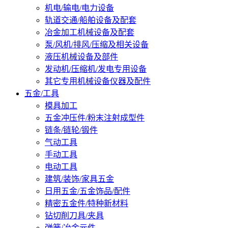
机电/输电/电力设备
轨道交通/船舶设备及配套
冶金加工机械设备及配套
泵/风机/排风/压缩及相关设备
液压机械设备及部件
发动机/压缩机/发电专用设备
其它专用机械设备仪器及配件
五金/工具
模具加工
五金冲压件/粉末注射成型件
链条/链轮/锻件
气动工具
手动工具
电动工具
建筑/装饰/家具五金
日用五金/五金饰品/配件
精密五金件/特种新材料
钻切削刀具/夹具
弹簧/冶金元件