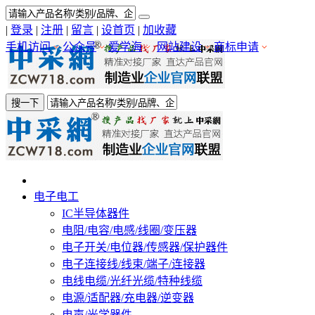
|
登录
|
注册
|
留言
|
设首页
|
加收藏
手机访问
公众号
爱学海
网站建设
商标申请
搜一下
电子电工
IC半导体器件
电阻/电容/电感/线圈/变压器
电子开关/电位器/传感器/保护器件
电子连接线/线束/端子/连接器
电线电缆/光纤光缆/特种线缆
电源/适配器/充电器/逆变器
电声/光学器件