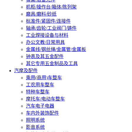
机柜/操作台/箱体/陈列架
磨具/磨料/砂纸
标准件/紧固件/连接件
轴承/齿轮/工业阀门/铸件
工业焊接设备与材料
办公文教/日常用具
金属线/钢丝绳/金属管/金属板
钟表及其五金配件
其它专用五金制品及工具
汽摩及配件
乘用(商用)车整车
工农用车整车
特种车整车
摩托车/电动车整车
汽车电子电器
车内外装饰配件
照明系统
影音系统