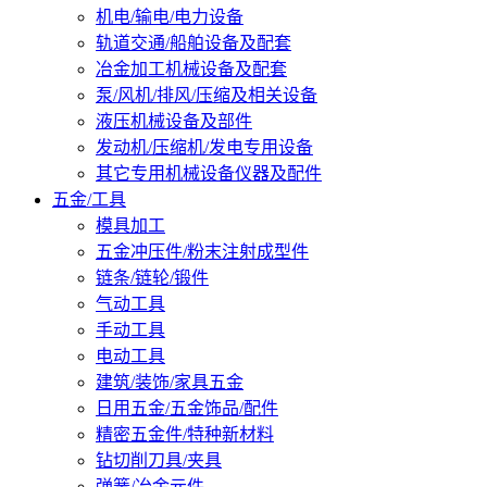
机电/输电/电力设备
轨道交通/船舶设备及配套
冶金加工机械设备及配套
泵/风机/排风/压缩及相关设备
液压机械设备及部件
发动机/压缩机/发电专用设备
其它专用机械设备仪器及配件
五金/工具
模具加工
五金冲压件/粉末注射成型件
链条/链轮/锻件
气动工具
手动工具
电动工具
建筑/装饰/家具五金
日用五金/五金饰品/配件
精密五金件/特种新材料
钻切削刀具/夹具
弹簧/冶金元件