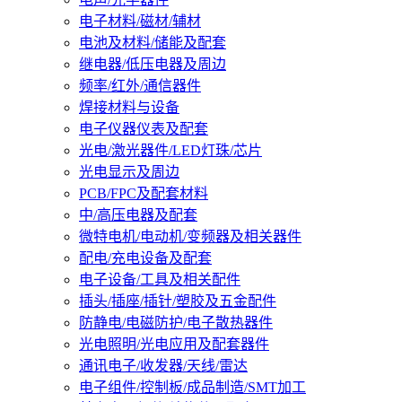
电子材料/磁材/辅材
电池及材料/储能及配套
继电器/低压电器及周边
频率/红外/通信器件
焊接材料与设备
电子仪器仪表及配套
光电/激光器件/LED灯珠/芯片
光电显示及周边
PCB/FPC及配套材料
中/高压电器及配套
微特电机/电动机/变频器及相关器件
配电/充电设备及配套
电子设备/工具及相关配件
插头/插座/插针/塑胶及五金配件
防静电/电磁防护/电子散热器件
光电照明/光电应用及配套器件
通讯电子/收发器/天线/雷达
电子组件/控制板/成品制造/SMT加工