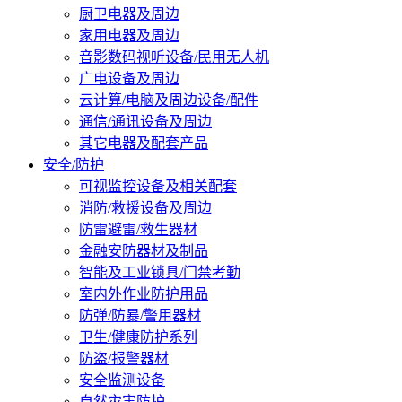
厨卫电器及周边
家用电器及周边
音影数码视听设备/民用无人机
广电设备及周边
云计算/电脑及周边设备/配件
通信/通讯设备及周边
其它电器及配套产品
安全/防护
可视监控设备及相关配套
消防/救援设备及周边
防雷避雷/救生器材
金融安防器材及制品
智能及工业锁具/门禁考勤
室内外作业防护用品
防弹/防暴/警用器材
卫生/健康防护系列
防盗/报警器材
安全监测设备
自然灾害防护