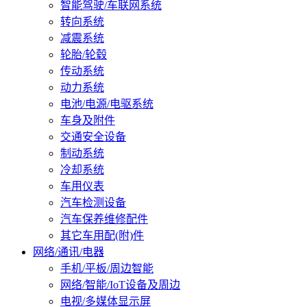
智能驾驶/车联网系统
转向系统
减震系统
轮胎/轮毂
传动系统
动力系统
电池/电源/电驱系统
车身及附件
交通安全设备
制动系统
冷却系统
车用仪表
汽车检测设备
汽车保养维修配件
其它车用配(附)件
网络/通讯/电器
手机/平板/周边智能
网络/智能/IoT设备及周边
电视/多媒体显示屏