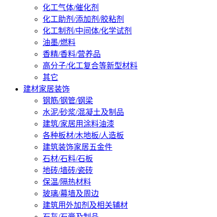
化工气体/催化剂
化工助剂/添加剂/胶粘剂
化工制剂/中间体/化学试剂
油墨/燃料
香精/香料/营养品
高分子/化工复合等新型材料
其它
建材家居装饰
钢筋/钢管/钢梁
水泥/砂浆/混凝土及制品
建筑/家居用涂料油漆
各种板材/木地板/人造板
建筑装饰家居五金件
石材/石料/石板
地砖/墙砖/瓷砖
保温/隔热材料
玻璃/幕墙及周边
建筑用外加剂及相关辅材
石灰/石膏及制品