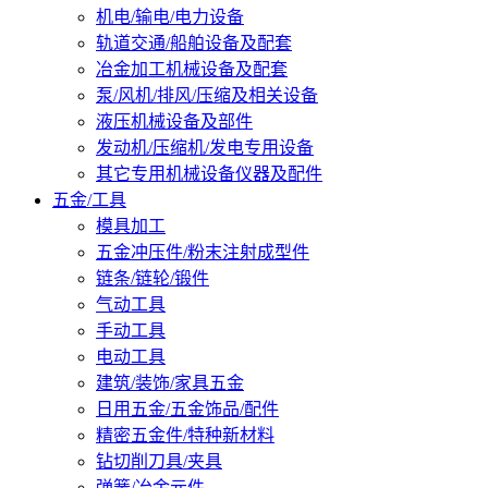
机电/输电/电力设备
轨道交通/船舶设备及配套
冶金加工机械设备及配套
泵/风机/排风/压缩及相关设备
液压机械设备及部件
发动机/压缩机/发电专用设备
其它专用机械设备仪器及配件
五金/工具
模具加工
五金冲压件/粉末注射成型件
链条/链轮/锻件
气动工具
手动工具
电动工具
建筑/装饰/家具五金
日用五金/五金饰品/配件
精密五金件/特种新材料
钻切削刀具/夹具
弹簧/冶金元件