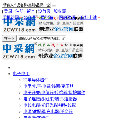
|
登录
|
注册
|
留言
|
设首页
|
加收藏
手机访问
公众号
爱学海
网站建设
商标申请
搜一下
电子电工
IC半导体器件
电阻/电容/电感/线圈/变压器
电子开关/电位器/传感器/保护器件
电子连接线/线束/端子/连接器
电线电缆/光纤光缆/特种线缆
电源/适配器/充电器/逆变器
电声/光学器件