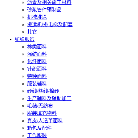
沥青及相关施工材料
砂浆管件预制品
机械堆垛
搬运机械/电梯及配套
其它
纺织服饰
棉类面料
混纺面料
化纤面料
针织面料
特种面料
服装辅料
纱线/丝线/棉纱
生产辅料及辅助加工
毛毡/无纺布
服装填充物料
真皮/人造革面料
箱包及配件
工作服装