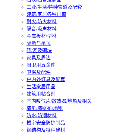
工业/生活/特种管道及配套
建筑/家居各种门窗
耐火/防火材料
隔音/吸声材料
金属板材/型材
隔断与吊顶
砖/瓦及砌块
家具及周边
厨卫用五金件
卫浴及配件
户内外灯具及配套
生活家居用品
建筑用粘合剂
室内暖气片/散热器/地热及相关
墙纸/墙壁布/地毯
防水/防潮材料
楼宇安全防护制品
钢结构及特种建材