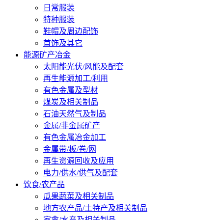
日常服装
特种服装
鞋帽及周边配饰
首饰及其它
能源矿产冶金
太阳能光伏/风能及配套
再生能源加工/利用
有色金属及型材
煤炭及相关制品
石油天然气及制品
金属/非金属矿产
有色金属冶金加工
金属带/板/卷/网
再生资源回收及应用
电力/供水/供气及配套
饮食/农产品
瓜果蔬菜及相关制品
地方农产品/土特产及相关制品
家禽/水产及相关制品