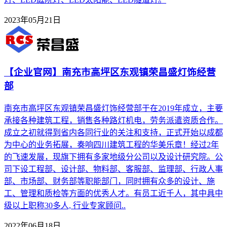
2023年05月21日
【企业官网】南充市高坪区东观镇荣昌盛灯饰经营
部
南充市高坪区东观镇荣昌盛灯饰经营部于在2019年成立，主要
承接各种建筑工程，销售各种路灯机电，劳务派遣资质合作。
成立之初就得到省内各同行业的关注和支持，正式开始以成都
为中心的业务拓展，奏响四川建筑工程的华美乐章！经过2年
的飞速发展，现旗下拥有多家地级分公司以及设计研究院。公
司下设工程部、设计部、物料部、客服部、监理部、行政人事
部、市场部、财务部等职能部门，同时拥有众多的设计、施
工、管理和质检等方面的优秀人才。有员工近千人，其中具中
级以上职称30多人, 行业专家顾问..
2022年06月18日