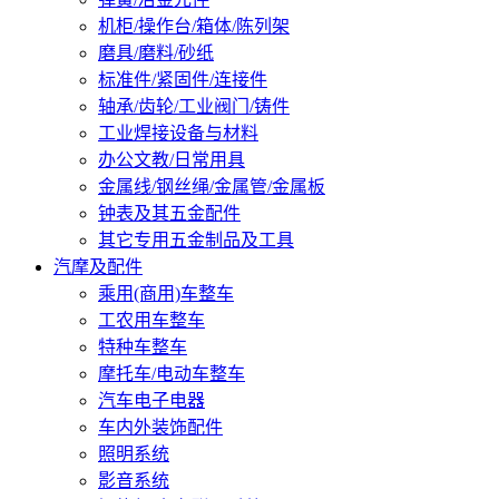
机柜/操作台/箱体/陈列架
磨具/磨料/砂纸
标准件/紧固件/连接件
轴承/齿轮/工业阀门/铸件
工业焊接设备与材料
办公文教/日常用具
金属线/钢丝绳/金属管/金属板
钟表及其五金配件
其它专用五金制品及工具
汽摩及配件
乘用(商用)车整车
工农用车整车
特种车整车
摩托车/电动车整车
汽车电子电器
车内外装饰配件
照明系统
影音系统