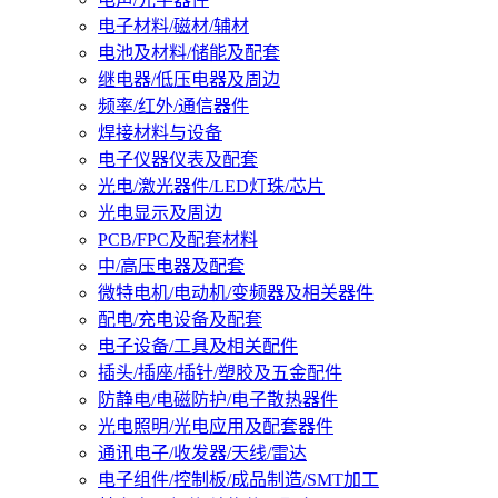
电子材料/磁材/辅材
电池及材料/储能及配套
继电器/低压电器及周边
频率/红外/通信器件
焊接材料与设备
电子仪器仪表及配套
光电/激光器件/LED灯珠/芯片
光电显示及周边
PCB/FPC及配套材料
中/高压电器及配套
微特电机/电动机/变频器及相关器件
配电/充电设备及配套
电子设备/工具及相关配件
插头/插座/插针/塑胶及五金配件
防静电/电磁防护/电子散热器件
光电照明/光电应用及配套器件
通讯电子/收发器/天线/雷达
电子组件/控制板/成品制造/SMT加工