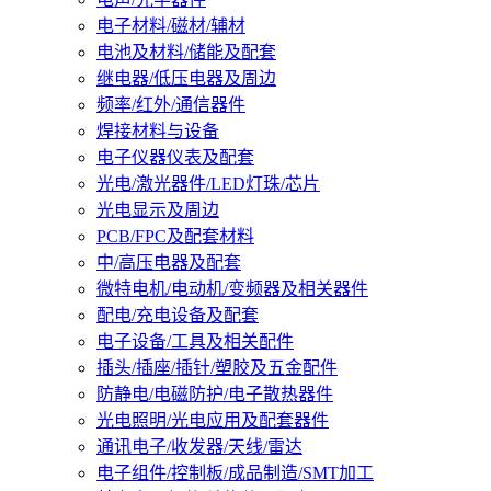
电子材料/磁材/辅材
电池及材料/储能及配套
继电器/低压电器及周边
频率/红外/通信器件
焊接材料与设备
电子仪器仪表及配套
光电/激光器件/LED灯珠/芯片
光电显示及周边
PCB/FPC及配套材料
中/高压电器及配套
微特电机/电动机/变频器及相关器件
配电/充电设备及配套
电子设备/工具及相关配件
插头/插座/插针/塑胶及五金配件
防静电/电磁防护/电子散热器件
光电照明/光电应用及配套器件
通讯电子/收发器/天线/雷达
电子组件/控制板/成品制造/SMT加工