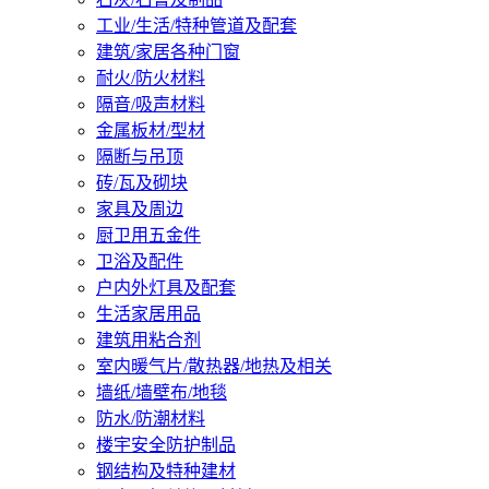
工业/生活/特种管道及配套
建筑/家居各种门窗
耐火/防火材料
隔音/吸声材料
金属板材/型材
隔断与吊顶
砖/瓦及砌块
家具及周边
厨卫用五金件
卫浴及配件
户内外灯具及配套
生活家居用品
建筑用粘合剂
室内暖气片/散热器/地热及相关
墙纸/墙壁布/地毯
防水/防潮材料
楼宇安全防护制品
钢结构及特种建材