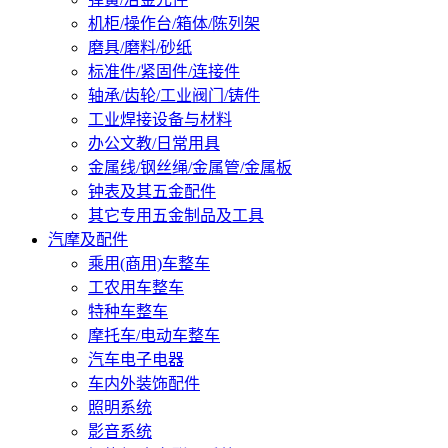
机柜/操作台/箱体/陈列架
磨具/磨料/砂纸
标准件/紧固件/连接件
轴承/齿轮/工业阀门/铸件
工业焊接设备与材料
办公文教/日常用具
金属线/钢丝绳/金属管/金属板
钟表及其五金配件
其它专用五金制品及工具
汽摩及配件
乘用(商用)车整车
工农用车整车
特种车整车
摩托车/电动车整车
汽车电子电器
车内外装饰配件
照明系统
影音系统