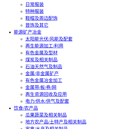
日常服装
特种服装
鞋帽及周边配饰
首饰及其它
能源矿产冶金
太阳能光伏/风能及配套
再生能源加工/利用
有色金属及型材
煤炭及相关制品
石油天然气及制品
金属/非金属矿产
有色金属冶金加工
金属带/板/卷/网
再生资源回收及应用
电力/供水/供气及配套
饮食/农产品
瓜果蔬菜及相关制品
地方农产品/土特产及相关制品
家禽/水产及相关制品