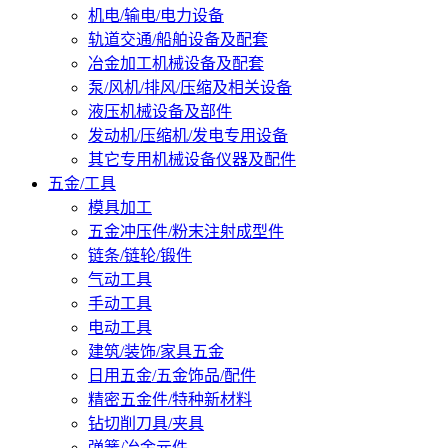
机电/输电/电力设备
轨道交通/船舶设备及配套
冶金加工机械设备及配套
泵/风机/排风/压缩及相关设备
液压机械设备及部件
发动机/压缩机/发电专用设备
其它专用机械设备仪器及配件
五金/工具
模具加工
五金冲压件/粉末注射成型件
链条/链轮/锻件
气动工具
手动工具
电动工具
建筑/装饰/家具五金
日用五金/五金饰品/配件
精密五金件/特种新材料
钻切削刀具/夹具
弹簧/冶金元件