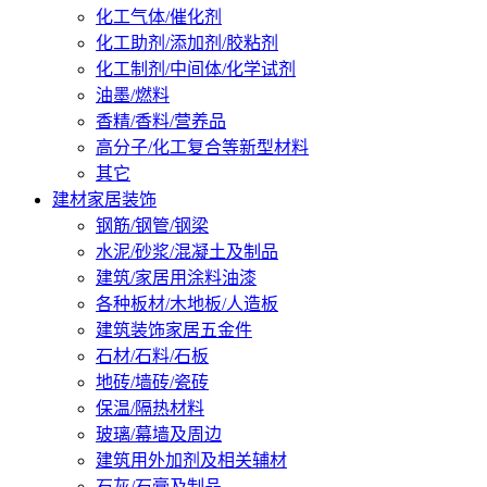
化工气体/催化剂
化工助剂/添加剂/胶粘剂
化工制剂/中间体/化学试剂
油墨/燃料
香精/香料/营养品
高分子/化工复合等新型材料
其它
建材家居装饰
钢筋/钢管/钢梁
水泥/砂浆/混凝土及制品
建筑/家居用涂料油漆
各种板材/木地板/人造板
建筑装饰家居五金件
石材/石料/石板
地砖/墙砖/瓷砖
保温/隔热材料
玻璃/幕墙及周边
建筑用外加剂及相关辅材
石灰/石膏及制品