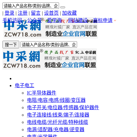
|
登录
|
注册
|
留言
|
设首页
|
加收藏
手机访问
公众号
爱学海
网站建设
商标申请
搜一下
电子电工
IC半导体器件
电阻/电容/电感/线圈/变压器
电子开关/电位器/传感器/保护器件
电子连接线/线束/端子/连接器
电线电缆/光纤光缆/特种线缆
电源/适配器/充电器/逆变器
电声/光学器件