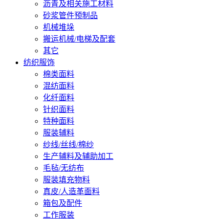
沥青及相关施工材料
砂浆管件预制品
机械堆垛
搬运机械/电梯及配套
其它
纺织服饰
棉类面料
混纺面料
化纤面料
针织面料
特种面料
服装辅料
纱线/丝线/棉纱
生产辅料及辅助加工
毛毡/无纺布
服装填充物料
真皮/人造革面料
箱包及配件
工作服装