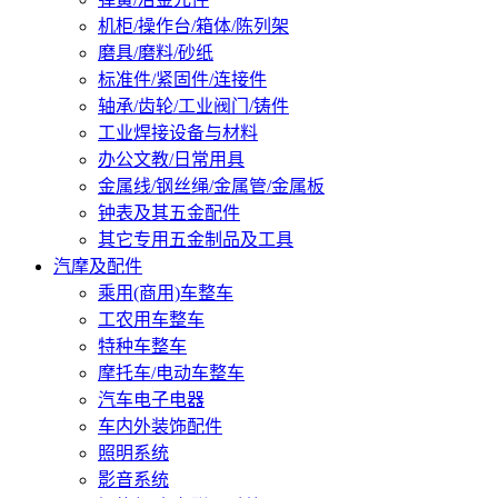
机柜/操作台/箱体/陈列架
磨具/磨料/砂纸
标准件/紧固件/连接件
轴承/齿轮/工业阀门/铸件
工业焊接设备与材料
办公文教/日常用具
金属线/钢丝绳/金属管/金属板
钟表及其五金配件
其它专用五金制品及工具
汽摩及配件
乘用(商用)车整车
工农用车整车
特种车整车
摩托车/电动车整车
汽车电子电器
车内外装饰配件
照明系统
影音系统