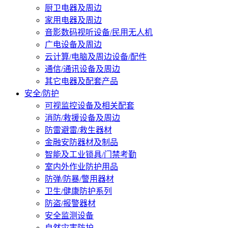
厨卫电器及周边
家用电器及周边
音影数码视听设备/民用无人机
广电设备及周边
云计算/电脑及周边设备/配件
通信/通讯设备及周边
其它电器及配套产品
安全/防护
可视监控设备及相关配套
消防/救援设备及周边
防雷避雷/救生器材
金融安防器材及制品
智能及工业锁具/门禁考勤
室内外作业防护用品
防弹/防暴/警用器材
卫生/健康防护系列
防盗/报警器材
安全监测设备
自然灾害防护