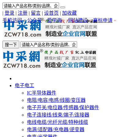
|
登录
|
注册
|
留言
|
设首页
|
加收藏
手机访问
公众号
爱学海
网站建设
商标申请
搜一下
电子电工
IC半导体器件
电阻/电容/电感/线圈/变压器
电子开关/电位器/传感器/保护器件
电子连接线/线束/端子/连接器
电线电缆/光纤光缆/特种线缆
电源/适配器/充电器/逆变器
电声/光学器件