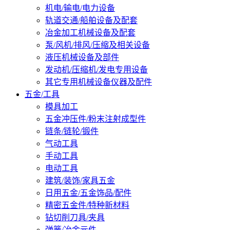
机电/输电/电力设备
轨道交通/船舶设备及配套
冶金加工机械设备及配套
泵/风机/排风/压缩及相关设备
液压机械设备及部件
发动机/压缩机/发电专用设备
其它专用机械设备仪器及配件
五金/工具
模具加工
五金冲压件/粉末注射成型件
链条/链轮/锻件
气动工具
手动工具
电动工具
建筑/装饰/家具五金
日用五金/五金饰品/配件
精密五金件/特种新材料
钻切削刀具/夹具
弹簧/冶金元件