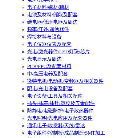
电子材料/磁材/辅材
电池及材料/储能及配套
继电器/低压电器及周边
频率/红外/通信器件
焊接材料与设备
电子仪器仪表及配套
光电/激光器件/LED灯珠/芯片
光电显示及周边
PCB/FPC及配套材料
中/高压电器及配套
微特电机/电动机/变频器及相关器件
配电/充电设备及配套
电子设备/工具及相关配件
插头/插座/插针/塑胶及五金配件
防静电/电磁防护/电子散热器件
光电照明/光电应用及配套器件
通讯电子/收发器/天线/雷达
电子组件/控制板/成品制造/SMT加工