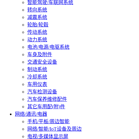
智能驾驶/车联网系统
转向系统
减震系统
轮胎/轮毂
传动系统
动力系统
电池/电源/电驱系统
车身及附件
交通安全设备
制动系统
冷却系统
车用仪表
汽车检测设备
汽车保养维修配件
其它车用配(附)件
网络/通讯/电器
手机/平板/周边智能
网络/智能/IoT设备及周边
电视/多媒体显示屏