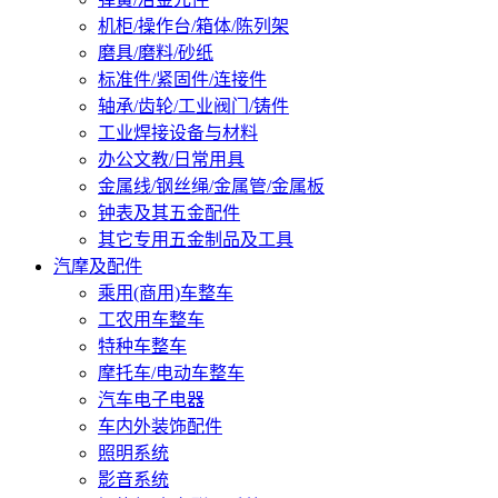
机柜/操作台/箱体/陈列架
磨具/磨料/砂纸
标准件/紧固件/连接件
轴承/齿轮/工业阀门/铸件
工业焊接设备与材料
办公文教/日常用具
金属线/钢丝绳/金属管/金属板
钟表及其五金配件
其它专用五金制品及工具
汽摩及配件
乘用(商用)车整车
工农用车整车
特种车整车
摩托车/电动车整车
汽车电子电器
车内外装饰配件
照明系统
影音系统