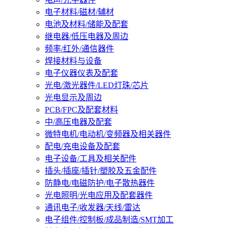
电子材料/磁材/辅材
电池及材料/储能及配套
继电器/低压电器及周边
频率/红外/通信器件
焊接材料与设备
电子仪器仪表及配套
光电/激光器件/LED灯珠/芯片
光电显示及周边
PCB/FPC及配套材料
中/高压电器及配套
微特电机/电动机/变频器及相关器件
配电/充电设备及配套
电子设备/工具及相关配件
插头/插座/插针/塑胶及五金配件
防静电/电磁防护/电子散热器件
光电照明/光电应用及配套器件
通讯电子/收发器/天线/雷达
电子组件/控制板/成品制造/SMT加工