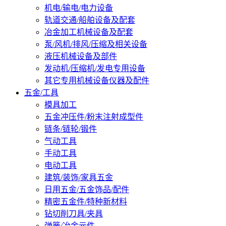
机电/输电/电力设备
轨道交通/船舶设备及配套
冶金加工机械设备及配套
泵/风机/排风/压缩及相关设备
液压机械设备及部件
发动机/压缩机/发电专用设备
其它专用机械设备仪器及配件
五金/工具
模具加工
五金冲压件/粉末注射成型件
链条/链轮/锻件
气动工具
手动工具
电动工具
建筑/装饰/家具五金
日用五金/五金饰品/配件
精密五金件/特种新材料
钻切削刀具/夹具
弹簧/冶金元件