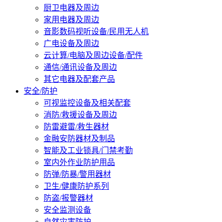
厨卫电器及周边
家用电器及周边
音影数码视听设备/民用无人机
广电设备及周边
云计算/电脑及周边设备/配件
通信/通讯设备及周边
其它电器及配套产品
安全/防护
可视监控设备及相关配套
消防/救援设备及周边
防雷避雷/救生器材
金融安防器材及制品
智能及工业锁具/门禁考勤
室内外作业防护用品
防弹/防暴/警用器材
卫生/健康防护系列
防盗/报警器材
安全监测设备
自然灾害防护