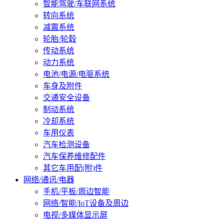
智能驾驶/车联网系统
转向系统
减震系统
轮胎/轮毂
传动系统
动力系统
电池/电源/电驱系统
车身及附件
交通安全设备
制动系统
冷却系统
车用仪表
汽车检测设备
汽车保养维修配件
其它车用配(附)件
网络/通讯/电器
手机/平板/周边智能
网络/智能/IoT设备及周边
电视/多媒体显示屏