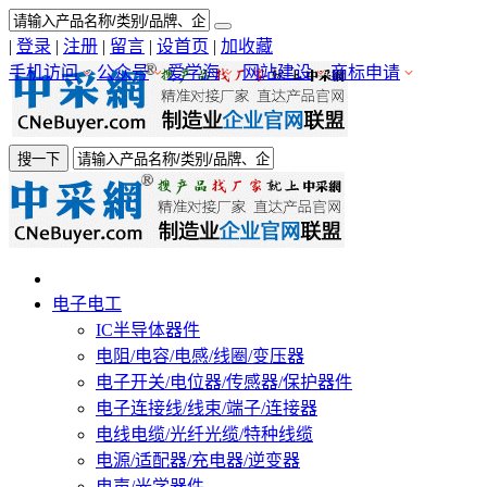
|
登录
|
注册
|
留言
|
设首页
|
加收藏
手机访问
公众号
爱学海
网站建设
商标申请
搜一下
电子电工
IC半导体器件
电阻/电容/电感/线圈/变压器
电子开关/电位器/传感器/保护器件
电子连接线/线束/端子/连接器
电线电缆/光纤光缆/特种线缆
电源/适配器/充电器/逆变器
电声/光学器件