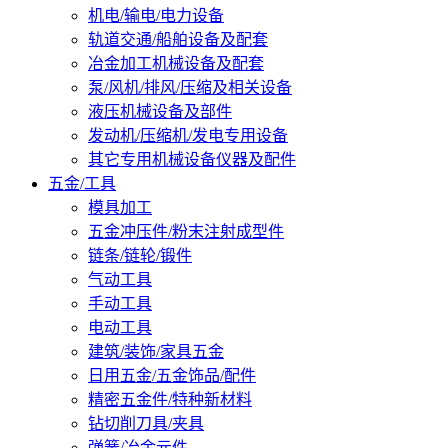
机电/输电/电力设备
轨道交通/船舶设备及配套
冶金加工机械设备及配套
泵/风机/排风/压缩及相关设备
液压机械设备及部件
发动机/压缩机/发电专用设备
其它专用机械设备仪器及配件
五金/工具
模具加工
五金冲压件/粉末注射成型件
链条/链轮/锻件
气动工具
手动工具
电动工具
建筑/装饰/家具五金
日用五金/五金饰品/配件
精密五金件/特种新材料
钻切削刀具/夹具
弹簧/冶金元件