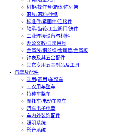
机柜/操作台/箱体/陈列架
磨具/磨料/砂纸
标准件/紧固件/连接件
轴承/齿轮/工业阀门/铸件
工业焊接设备与材料
办公文教/日常用具
金属线/钢丝绳/金属管/金属板
钟表及其五金配件
其它专用五金制品及工具
汽摩及配件
乘用(商用)车整车
工农用车整车
特种车整车
摩托车/电动车整车
汽车电子电器
车内外装饰配件
照明系统
影音系统