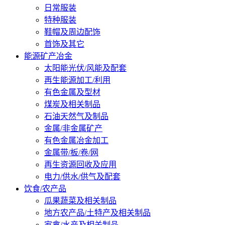
日常服装
特种服装
鞋帽及周边配饰
首饰及其它
能源矿产冶金
太阳能光伏/风能及配套
再生能源加工/利用
有色金属及型材
煤炭及相关制品
石油天然气及制品
金属/非金属矿产
有色金属冶金加工
金属带/板/卷/网
再生资源回收及应用
电力/供水/供气及配套
饮食/农产品
瓜果蔬菜及相关制品
地方农产品/土特产及相关制品
家禽/水产及相关制品