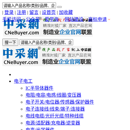
|
登录
|
注册
|
留言
|
设首页
|
加收藏
手机访问
公众号
爱学海
网站建设
商标申请
搜一下
电子电工
IC半导体器件
电阻/电容/电感/线圈/变压器
电子开关/电位器/传感器/保护器件
电子连接线/线束/端子/连接器
电线电缆/光纤光缆/特种线缆
电源/适配器/充电器/逆变器
电声/光学器件