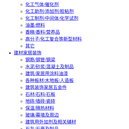
化工气体/催化剂
化工助剂/添加剂/胶粘剂
化工制剂/中间体/化学试剂
油墨/燃料
香精/香料/营养品
高分子/化工复合等新型材料
其它
建材家居装饰
钢筋/钢管/钢梁
水泥/砂浆/混凝土及制品
建筑/家居用涂料油漆
各种板材/木地板/人造板
建筑装饰家居五金件
石材/石料/石板
地砖/墙砖/瓷砖
保温/隔热材料
玻璃/幕墙及周边
建筑用外加剂及相关辅材
石灰/石膏及制品