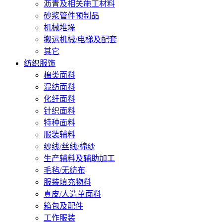
沥青及相关施工材料
砂浆管件预制品
机械堆垛
搬运机械/电梯及配套
其它
纺织服饰
棉类面料
混纺面料
化纤面料
针织面料
特种面料
服装辅料
纱线/丝线/棉纱
生产辅料及辅助加工
毛毡/无纺布
服装填充物料
真皮/人造革面料
箱包及配件
工作服装