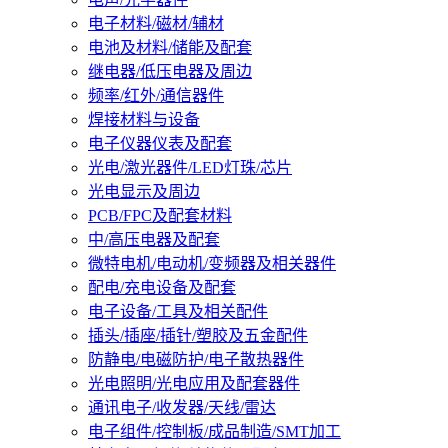
电子材料/磁材/辅材
电池及材料/储能及配套
继电器/低压电器及周边
频率/红外/通信器件
焊接材料与设备
电子仪器仪表及配套
光电/激光器件/LED灯珠/芯片
光电显示及周边
PCB/FPC及配套材料
中/高压电器及配套
微特电机/电动机/变频器及相关器件
配电/充电设备及配套
电子设备/工具及相关配件
插头/插座/插针/塑胶及五金配件
防静电/电磁防护/电子散热器件
光电照明/光电应用及配套器件
通讯电子/收发器/天线/雷达
电子组件/控制板/成品制造/SMT加工