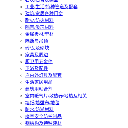
工业/生活/特种管道及配套
建筑/家居各种门窗
耐火/防火材料
隔音/吸声材料
金属板材/型材
隔断与吊顶
砖/瓦及砌块
家具及周边
厨卫用五金件
卫浴及配件
户内外灯具及配套
生活家居用品
建筑用粘合剂
室内暖气片/散热器/地热及相关
墙纸/墙壁布/地毯
防水/防潮材料
楼宇安全防护制品
钢结构及特种建材