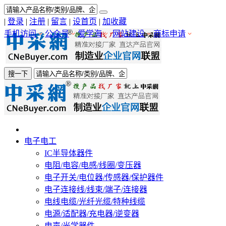
|
登录
|
注册
|
留言
|
设首页
|
加收藏
手机访问
公众号
爱学海
网站建设
商标申请
搜一下
电子电工
IC半导体器件
电阻/电容/电感/线圈/变压器
电子开关/电位器/传感器/保护器件
电子连接线/线束/端子/连接器
电线电缆/光纤光缆/特种线缆
电源/适配器/充电器/逆变器
电声/光学器件