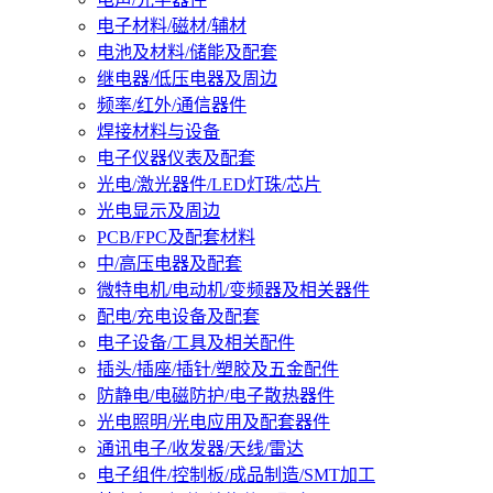
电子材料/磁材/辅材
电池及材料/储能及配套
继电器/低压电器及周边
频率/红外/通信器件
焊接材料与设备
电子仪器仪表及配套
光电/激光器件/LED灯珠/芯片
光电显示及周边
PCB/FPC及配套材料
中/高压电器及配套
微特电机/电动机/变频器及相关器件
配电/充电设备及配套
电子设备/工具及相关配件
插头/插座/插针/塑胶及五金配件
防静电/电磁防护/电子散热器件
光电照明/光电应用及配套器件
通讯电子/收发器/天线/雷达
电子组件/控制板/成品制造/SMT加工