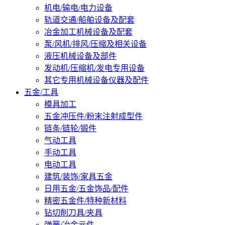
机电/输电/电力设备
轨道交通/船舶设备及配套
冶金加工机械设备及配套
泵/风机/排风/压缩及相关设备
液压机械设备及部件
发动机/压缩机/发电专用设备
其它专用机械设备仪器及配件
五金/工具
模具加工
五金冲压件/粉末注射成型件
链条/链轮/锻件
气动工具
手动工具
电动工具
建筑/装饰/家具五金
日用五金/五金饰品/配件
精密五金件/特种新材料
钻切削刀具/夹具
弹簧/冶金元件