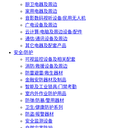
厨卫电器及周边
家用电器及周边
音影数码视听设备/民用无人机
广电设备及周边
云计算/电脑及周边设备/配件
通信/通讯设备及周边
其它电器及配套产品
安全/防护
可视监控设备及相关配套
消防/救援设备及周边
防雷避雷/救生器材
金融安防器材及制品
智能及工业锁具/门禁考勤
室内外作业防护用品
防弹/防暴/警用器材
卫生/健康防护系列
防盗/报警器材
安全监测设备
自然灾害防护