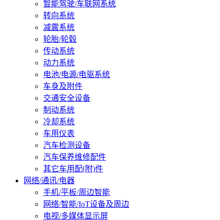
智能驾驶/车联网系统
转向系统
减震系统
轮胎/轮毂
传动系统
动力系统
电池/电源/电驱系统
车身及附件
交通安全设备
制动系统
冷却系统
车用仪表
汽车检测设备
汽车保养维修配件
其它车用配(附)件
网络/通讯/电器
手机/平板/周边智能
网络/智能/IoT设备及周边
电视/多媒体显示屏