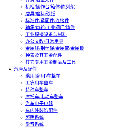
机柜/操作台/箱体/陈列架
磨具/磨料/砂纸
标准件/紧固件/连接件
轴承/齿轮/工业阀门/铸件
工业焊接设备与材料
办公文教/日常用具
金属线/钢丝绳/金属管/金属板
钟表及其五金配件
其它专用五金制品及工具
汽摩及配件
乘用(商用)车整车
工农用车整车
特种车整车
摩托车/电动车整车
汽车电子电器
车内外装饰配件
照明系统
影音系统