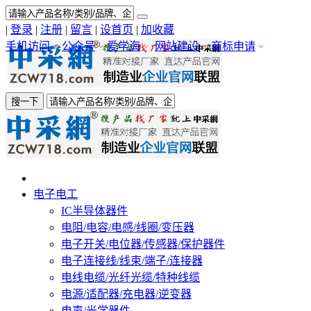
|
登录
|
注册
|
留言
|
设首页
|
加收藏
手机访问
公众号
爱学海
网站建设
商标申请
搜一下
电子电工
IC半导体器件
电阻/电容/电感/线圈/变压器
电子开关/电位器/传感器/保护器件
电子连接线/线束/端子/连接器
电线电缆/光纤光缆/特种线缆
电源/适配器/充电器/逆变器
电声/光学器件