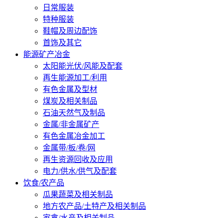
日常服装
特种服装
鞋帽及周边配饰
首饰及其它
能源矿产冶金
太阳能光伏/风能及配套
再生能源加工/利用
有色金属及型材
煤炭及相关制品
石油天然气及制品
金属/非金属矿产
有色金属冶金加工
金属带/板/卷/网
再生资源回收及应用
电力/供水/供气及配套
饮食/农产品
瓜果蔬菜及相关制品
地方农产品/土特产及相关制品
家禽/水产及相关制品