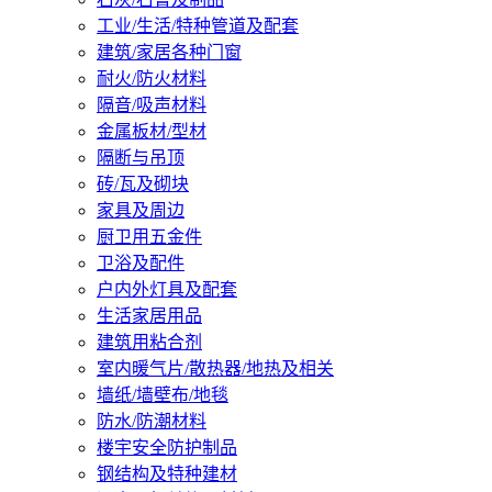
工业/生活/特种管道及配套
建筑/家居各种门窗
耐火/防火材料
隔音/吸声材料
金属板材/型材
隔断与吊顶
砖/瓦及砌块
家具及周边
厨卫用五金件
卫浴及配件
户内外灯具及配套
生活家居用品
建筑用粘合剂
室内暖气片/散热器/地热及相关
墙纸/墙壁布/地毯
防水/防潮材料
楼宇安全防护制品
钢结构及特种建材