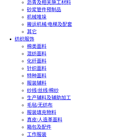
沥青及相关施工材料
砂浆管件预制品
机械堆垛
搬运机械/电梯及配套
其它
纺织服饰
棉类面料
混纺面料
化纤面料
针织面料
特种面料
服装辅料
纱线/丝线/棉纱
生产辅料及辅助加工
毛毡/无纺布
服装填充物料
真皮/人造革面料
箱包及配件
工作服装