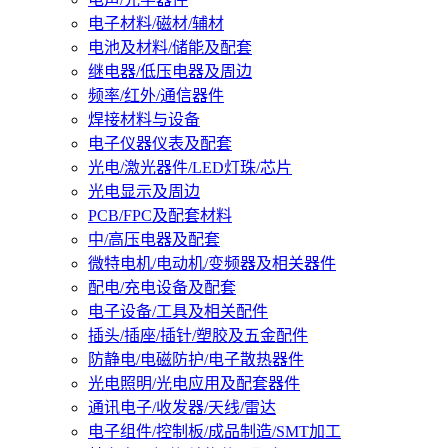
电子材料/磁材/辅材
电池及材料/储能及配套
继电器/低压电器及周边
频率/红外/通信器件
焊接材料与设备
电子仪器仪表及配套
光电/激光器件/LED灯珠/芯片
光电显示及周边
PCB/FPC及配套材料
中/高压电器及配套
微特电机/电动机/变频器及相关器件
配电/充电设备及配套
电子设备/工具及相关配件
插头/插座/插针/塑胶及五金配件
防静电/电磁防护/电子散热器件
光电照明/光电应用及配套器件
通讯电子/收发器/天线/雷达
电子组件/控制板/成品制造/SMT加工