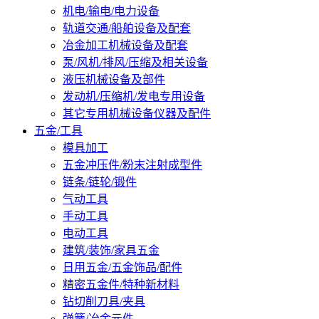
机电/输电/电力设备
轨道交通/船舶设备及配套
冶金加工机械设备及配套
泵/风机/排风/压缩及相关设备
液压机械设备及部件
发动机/压缩机/发电专用设备
其它专用机械设备仪器及配件
五金/工具
模具加工
五金冲压件/粉末注射成型件
链条/链轮/锻件
气动工具
手动工具
电动工具
建筑/装饰/家具五金
日用五金/五金饰品/配件
精密五金件/特种新材料
钻切削刀具/夹具
弹簧/冶金元件