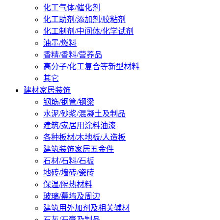
化工气体/催化剂
化工助剂/添加剂/胶粘剂
化工制剂/中间体/化学试剂
油墨/燃料
香精/香料/营养品
高分子/化工复合等新型材料
其它
建材家居装饰
钢筋/钢管/钢梁
水泥/砂浆/混凝土及制品
建筑/家居用涂料油漆
各种板材/木地板/人造板
建筑装饰家居五金件
石材/石料/石板
地砖/墙砖/瓷砖
保温/隔热材料
玻璃/幕墙及周边
建筑用外加剂及相关辅材
石灰/石膏及制品