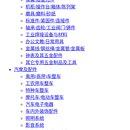
机柜/操作台/箱体/陈列架
磨具/磨料/砂纸
标准件/紧固件/连接件
轴承/齿轮/工业阀门/铸件
工业焊接设备与材料
办公文教/日常用具
金属线/钢丝绳/金属管/金属板
钟表及其五金配件
其它专用五金制品及工具
汽摩及配件
乘用(商用)车整车
工农用车整车
特种车整车
摩托车/电动车整车
汽车电子电器
车内外装饰配件
照明系统
影音系统