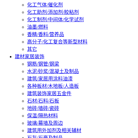
化工气体/催化剂
化工助剂/添加剂/胶粘剂
化工制剂/中间体/化学试剂
油墨/燃料
香精/香料/营养品
高分子/化工复合等新型材料
其它
建材家居装饰
钢筋/钢管/钢梁
水泥/砂浆/混凝土及制品
建筑/家居用涂料油漆
各种板材/木地板/人造板
建筑装饰家居五金件
石材/石料/石板
地砖/墙砖/瓷砖
保温/隔热材料
玻璃/幕墙及周边
建筑用外加剂及相关辅材
石灰/石膏及制品