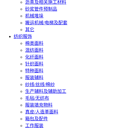
沥青及相关施工材料
砂浆管件预制品
机械堆垛
搬运机械/电梯及配套
其它
纺织服饰
棉类面料
混纺面料
化纤面料
针织面料
特种面料
服装辅料
纱线/丝线/棉纱
生产辅料及辅助加工
毛毡/无纺布
服装填充物料
真皮/人造革面料
箱包及配件
工作服装