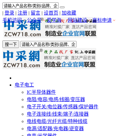
|
登录
|
注册
|
留言
|
设首页
|
加收藏
手机访问
公众号
爱学海
网站建设
商标申请
搜一下
电子电工
IC半导体器件
电阻/电容/电感/线圈/变压器
电子开关/电位器/传感器/保护器件
电子连接线/线束/端子/连接器
电线电缆/光纤光缆/特种线缆
电源/适配器/充电器/逆变器
电声/光学器件