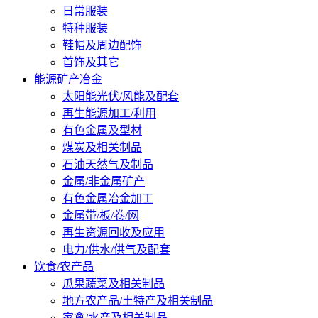
日常服装
特种服装
鞋帽及周边配饰
首饰及其它
能源矿产冶金
太阳能光伏/风能及配套
再生能源加工/利用
有色金属及型材
煤炭及相关制品
石油天然气及制品
金属/非金属矿产
有色金属冶金加工
金属带/板/卷/网
再生资源回收及应用
电力/供水/供气及配套
饮食/农产品
瓜果蔬菜及相关制品
地方农产品/土特产及相关制品
家禽/水产及相关制品