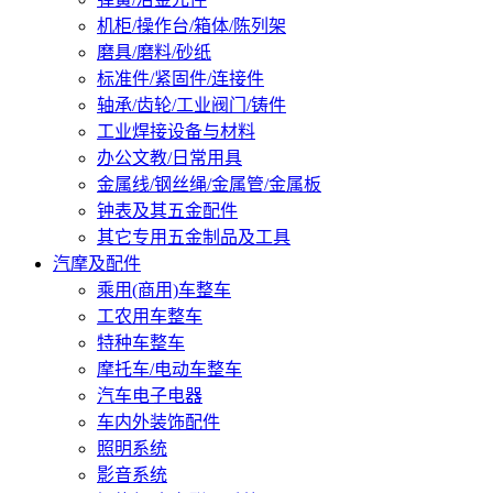
机柜/操作台/箱体/陈列架
磨具/磨料/砂纸
标准件/紧固件/连接件
轴承/齿轮/工业阀门/铸件
工业焊接设备与材料
办公文教/日常用具
金属线/钢丝绳/金属管/金属板
钟表及其五金配件
其它专用五金制品及工具
汽摩及配件
乘用(商用)车整车
工农用车整车
特种车整车
摩托车/电动车整车
汽车电子电器
车内外装饰配件
照明系统
影音系统