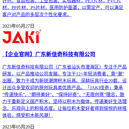
针剂，食品包装、工业包装、实验器材，PET片材，PVC片
材，PP片材，PS片材，医用防护面罩，以需定产，可以满足
客户对产品的多层次个性化要求。
2023年05月27日
【企业官网】广东新佳奇科技有限公司
广东新佳奇科技有限公司（广东省汕头市澄海区）专注于产品
研发，以产品推动公司发展。专注于12+年轻消费者，靠“潮”
出圈，致力于成为新锐潮牌积木玩具。深耕玩具行业20载，设
计出众多受欢迎的原创玩具类优质产品。「JAKI佳奇」秉承
“传递快乐”、“期待美好”、“保持好奇”、“无限创意”理念，致
力于重新定义国产积木，坚持以积木为载体，传递美好生活理
念、乐观向上的积极态度。让每位积木爱好者得到愉悦的拼搭
体验，感受积木新风潮！
2023年05月20日