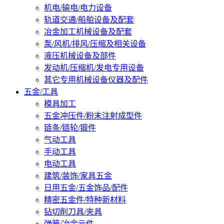
机电/输电/电力设备
轨道交通/船舶设备及配套
冶金加工机械设备及配套
泵/风机/排风/压缩及相关设备
液压机械设备及部件
发动机/压缩机/发电专用设备
其它专用机械设备仪器及配件
五金/工具
模具加工
五金冲压件/粉末注射成型件
链条/链轮/锻件
气动工具
手动工具
电动工具
建筑/装饰/家具五金
日用五金/五金饰品/配件
精密五金件/特种新材料
钻切削刀具/夹具
弹簧/冶金元件