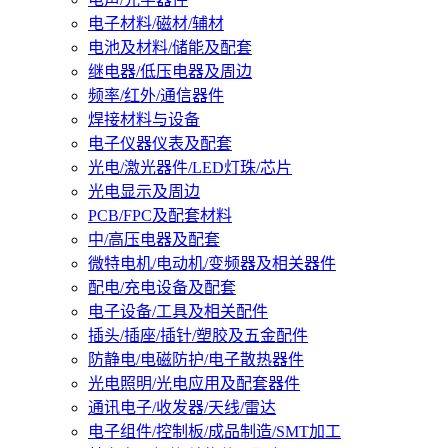
电子材料/磁材/辅材
电池及材料/储能及配套
继电器/低压电器及周边
频率/红外/通信器件
焊接材料与设备
电子仪器仪表及配套
光电/激光器件/LED灯珠/芯片
光电显示及周边
PCB/FPC及配套材料
中/高压电器及配套
微特电机/电动机/变频器及相关器件
配电/充电设备及配套
电子设备/工具及相关配件
插头/插座/插针/塑胶及五金配件
防静电/电磁防护/电子散热器件
光电照明/光电应用及配套器件
通讯电子/收发器/天线/雷达
电子组件/控制板/成品制造/SMT加工