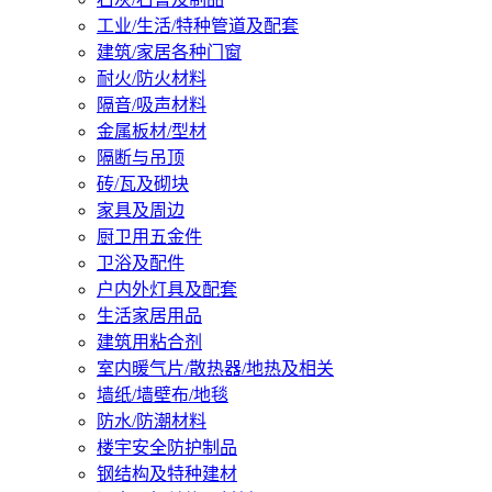
工业/生活/特种管道及配套
建筑/家居各种门窗
耐火/防火材料
隔音/吸声材料
金属板材/型材
隔断与吊顶
砖/瓦及砌块
家具及周边
厨卫用五金件
卫浴及配件
户内外灯具及配套
生活家居用品
建筑用粘合剂
室内暖气片/散热器/地热及相关
墙纸/墙壁布/地毯
防水/防潮材料
楼宇安全防护制品
钢结构及特种建材