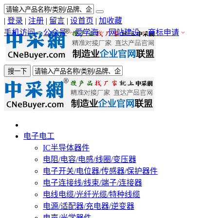
|
登录
|
注册
|
留言
|
设首页
|
加收藏
手机访问
公众号
爱学海
网站建设
商标申请
搜一下
电子电工
IC半导体器件
电阻/电容/电感/线圈/变压器
电子开关/电位器/传感器/保护器件
电子连接线/线束/端子/连接器
电线电缆/光纤光缆/特种线缆
电源/适配器/充电器/逆变器
电声/光学器件