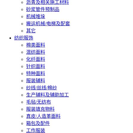
沥青及相关施工材料
砂浆管件预制品
机械堆垛
搬运机械/电梯及配套
其它
纺织服饰
棉类面料
混纺面料
化纤面料
针织面料
特种面料
服装辅料
纱线/丝线/棉纱
生产辅料及辅助加工
毛毡/无纺布
服装填充物料
真皮/人造革面料
箱包及配件
工作服装