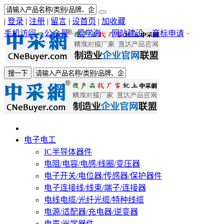
|
登录
|
注册
|
留言
|
设首页
|
加收藏
手机访问
公众号
爱学海
网站建设
商标申请
搜一下
电子电工
IC半导体器件
电阻/电容/电感/线圈/变压器
电子开关/电位器/传感器/保护器件
电子连接线/线束/端子/连接器
电线电缆/光纤光缆/特种线缆
电源/适配器/充电器/逆变器
电声/光学器件