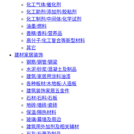
化工气体/催化剂
化工助剂/添加剂/胶粘剂
化工制剂/中间体/化学试剂
油墨/燃料
香精/香料/营养品
高分子/化工复合等新型材料
其它
建材家居装饰
钢筋/钢管/钢梁
水泥/砂浆/混凝土及制品
建筑/家居用涂料油漆
各种板材/木地板/人造板
建筑装饰家居五金件
石材/石料/石板
地砖/墙砖/瓷砖
保温/隔热材料
玻璃/幕墙及周边
建筑用外加剂及相关辅材
石灰/石膏及制品