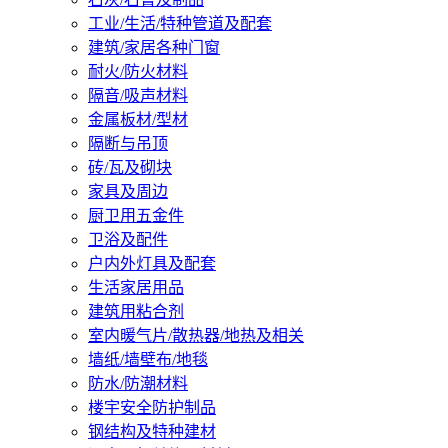
工业/生活/特种管道及配套
建筑/家居各种门窗
耐火/防火材料
隔音/吸声材料
金属板材/型材
隔断与吊顶
砖/瓦及砌块
家具及周边
厨卫用五金件
卫浴及配件
户内外灯具及配套
生活家居用品
建筑用粘合剂
室内暖气片/散热器/地热及相关
墙纸/墙壁布/地毯
防水/防潮材料
楼宇安全防护制品
钢结构及特种建材