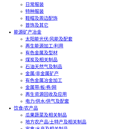
日常服装
特种服装
鞋帽及周边配饰
首饰及其它
能源矿产冶金
太阳能光伏/风能及配套
再生能源加工/利用
有色金属及型材
煤炭及相关制品
石油天然气及制品
金属/非金属矿产
有色金属冶金加工
金属带/板/卷/网
再生资源回收及应用
电力/供水/供气及配套
饮食/农产品
瓜果蔬菜及相关制品
地方农产品/土特产及相关制品
家禽/水产及相关制品