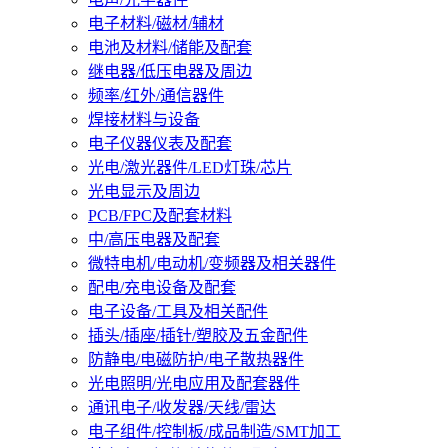
电子材料/磁材/辅材
电池及材料/储能及配套
继电器/低压电器及周边
频率/红外/通信器件
焊接材料与设备
电子仪器仪表及配套
光电/激光器件/LED灯珠/芯片
光电显示及周边
PCB/FPC及配套材料
中/高压电器及配套
微特电机/电动机/变频器及相关器件
配电/充电设备及配套
电子设备/工具及相关配件
插头/插座/插针/塑胶及五金配件
防静电/电磁防护/电子散热器件
光电照明/光电应用及配套器件
通讯电子/收发器/天线/雷达
电子组件/控制板/成品制造/SMT加工