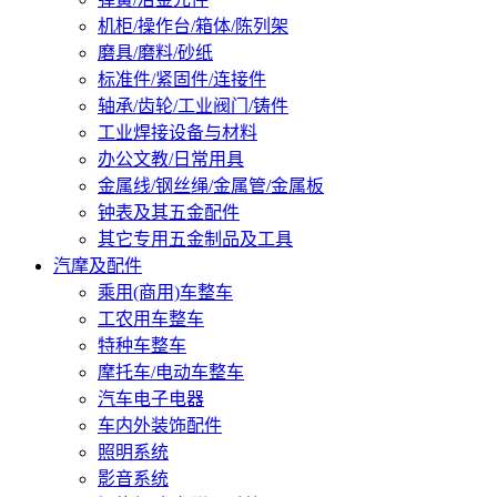
机柜/操作台/箱体/陈列架
磨具/磨料/砂纸
标准件/紧固件/连接件
轴承/齿轮/工业阀门/铸件
工业焊接设备与材料
办公文教/日常用具
金属线/钢丝绳/金属管/金属板
钟表及其五金配件
其它专用五金制品及工具
汽摩及配件
乘用(商用)车整车
工农用车整车
特种车整车
摩托车/电动车整车
汽车电子电器
车内外装饰配件
照明系统
影音系统