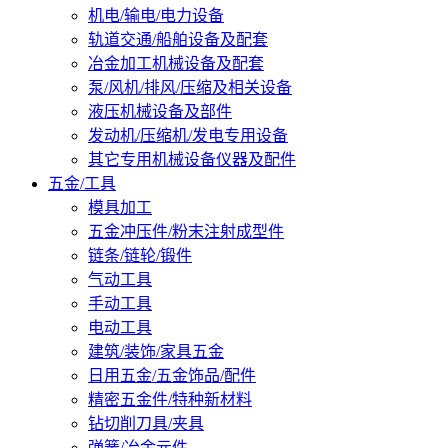
机电/输电/电力设备
轨道交通/船舶设备及配套
冶金加工机械设备及配套
泵/风机/排风/压缩及相关设备
液压机械设备及部件
发动机/压缩机/发电专用设备
其它专用机械设备仪器及配件
五金/工具
模具加工
五金冲压件/粉末注射成型件
链条/链轮/锻件
气动工具
手动工具
电动工具
建筑/装饰/家具五金
日用五金/五金饰品/配件
精密五金件/特种新材料
钻切削刀具/夹具
弹簧/冶金元件