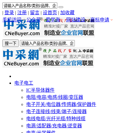
|
登录
|
注册
|
留言
|
设首页
|
加收藏
手机访问
公众号
爱学海
网站建设
商标申请
搜一下
电子电工
IC半导体器件
电阻/电容/电感/线圈/变压器
电子开关/电位器/传感器/保护器件
电子连接线/线束/端子/连接器
电线电缆/光纤光缆/特种线缆
电源/适配器/充电器/逆变器
电声/光学器件