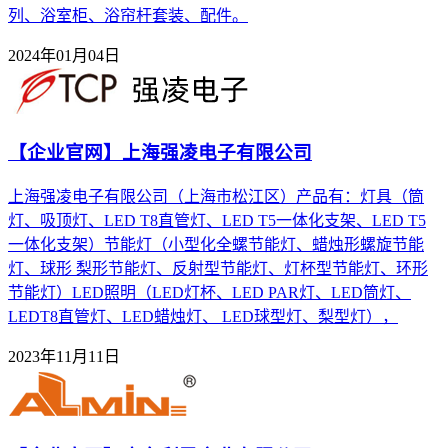
列、浴室柜、浴帘杆套装、配件。
2024年01月04日
【企业官网】上海强凌电子有限公司
上海强凌电子有限公司（上海市松江区）产品有：灯具（筒
灯、吸顶灯、LED T8直管灯、LED T5一体化支架、LED T5
一体化支架）节能灯（小型化全螺节能灯、蜡烛形螺旋节能
灯、球形 梨形节能灯、反射型节能灯、灯杯型节能灯、环形
节能灯）LED照明（LED灯杯、LED PAR灯、LED筒灯、
LEDT8直管灯、LED蜡烛灯、 LED球型灯、梨型灯），
2023年11月11日