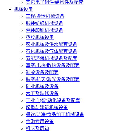
其它电子组件/结构件及配套
机械设备
工程/搬运机械设备
服装纺织机械设备
包装印刷机械设备
塑胶机械设备
农业机械及供水配套设备
石化机械及气体配套设备
节能环保机械设备及配套
真空/电热/散热设备及配套
制冷设备及配套
航空/航天/激光设备及配套
矿业机械及设备
木工及装修设备
工业自(智)动化设备及配套
起重与建筑机械设备
餐饮/洁净/食品加工机械设备
金融专用设备
机床及周边