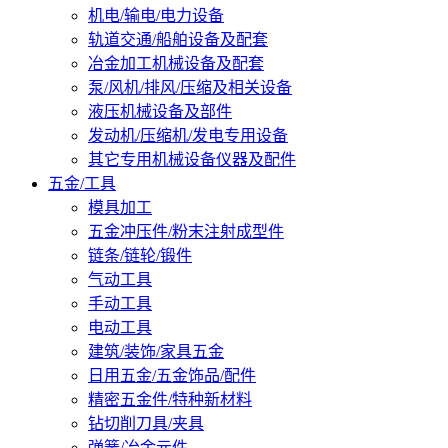
机电/输电/电力设备
轨道交通/船舶设备及配套
冶金加工机械设备及配套
泵/风机/排风/压缩及相关设备
液压机械设备及部件
发动机/压缩机/发电专用设备
其它专用机械设备仪器及配件
五金/工具
模具加工
五金冲压件/粉末注射成型件
链条/链轮/锻件
气动工具
手动工具
电动工具
建筑/装饰/家具五金
日用五金/五金饰品/配件
精密五金件/特种新材料
钻切削刀具/夹具
弹簧/冶金元件