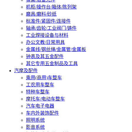
机柜/操作台/箱体/陈列架
磨具/磨料/砂纸
标准件/紧固件/连接件
轴承/齿轮/工业阀门/铸件
工业焊接设备与材料
办公文教/日常用具
金属线/钢丝绳/金属管/金属板
钟表及其五金配件
其它专用五金制品及工具
汽摩及配件
乘用(商用)车整车
工农用车整车
特种车整车
摩托车/电动车整车
汽车电子电器
车内外装饰配件
照明系统
影音系统