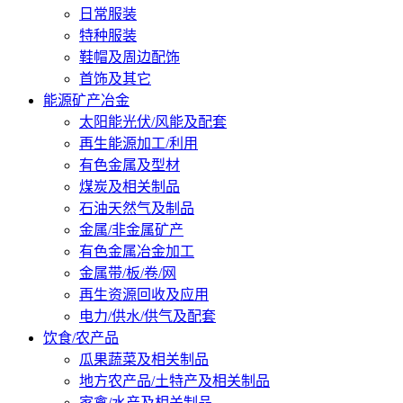
日常服装
特种服装
鞋帽及周边配饰
首饰及其它
能源矿产冶金
太阳能光伏/风能及配套
再生能源加工/利用
有色金属及型材
煤炭及相关制品
石油天然气及制品
金属/非金属矿产
有色金属冶金加工
金属带/板/卷/网
再生资源回收及应用
电力/供水/供气及配套
饮食/农产品
瓜果蔬菜及相关制品
地方农产品/土特产及相关制品
家禽/水产及相关制品