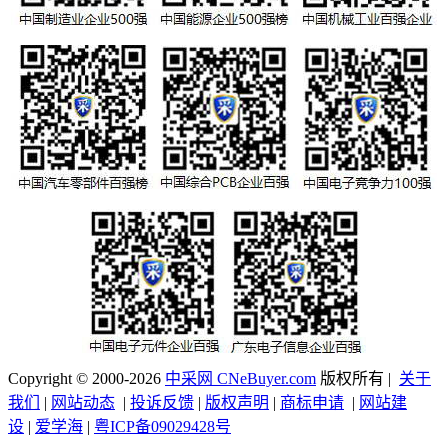
Copyright © 2000-2026
中采网 CNeBuyer.com
版权所有 |
关于
我们
|
网站动态
|
投诉反馈
|
版权声明
|
商标申请
|
网站建
设
|
爱学海
|
粤ICP备09029428号