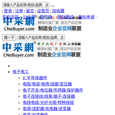
|
登录
|
注册
|
留言
|
设首页
|
加收藏
手机访问
公众号
爱学海
网站建设
商标申请
搜一下
电子电工
IC半导体器件
电阻/电容/电感/线圈/变压器
电子开关/电位器/传感器/保护器件
电子连接线/线束/端子/连接器
电线电缆/光纤光缆/特种线缆
电源/适配器/充电器/逆变器
电声/光学器件