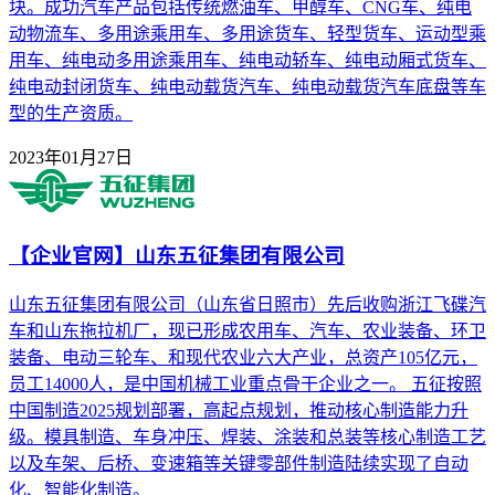
块。成功汽车产品包括传统燃油车、甲醇车、CNG车、纯电
动物流车、多用途乘用车、多用途货车、轻型货车、运动型乘
用车、纯电动多用途乘用车、纯电动轿车、纯电动厢式货车、
纯电动封闭货车、纯电动载货汽车、纯电动载货汽车底盘等车
型的生产资质。
2023年01月27日
【企业官网】山东五征集团有限公司
山东五征集团有限公司（山东省日照市）先后收购浙江飞碟汽
车和山东拖拉机厂，现已形成农用车、汽车、农业装备、环卫
装备、电动三轮车、和现代农业六大产业，总资产105亿元，
员工14000人，是中国机械工业重点骨干企业之一。 五征按照
中国制造2025规划部署，高起点规划，推动核心制造能力升
级。模具制造、车身冲压、焊装、涂装和总装等核心制造工艺
以及车架、后桥、变速箱等关键零部件制造陆续实现了自动
化、智能化制造。