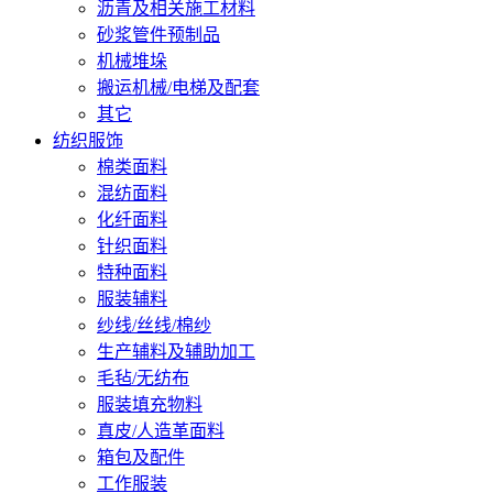
沥青及相关施工材料
砂浆管件预制品
机械堆垛
搬运机械/电梯及配套
其它
纺织服饰
棉类面料
混纺面料
化纤面料
针织面料
特种面料
服装辅料
纱线/丝线/棉纱
生产辅料及辅助加工
毛毡/无纺布
服装填充物料
真皮/人造革面料
箱包及配件
工作服装