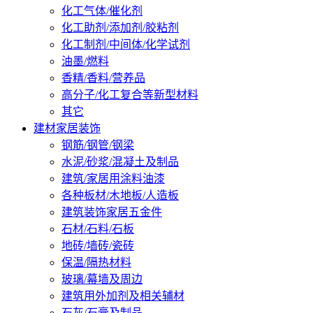
化工气体/催化剂
化工助剂/添加剂/胶粘剂
化工制剂/中间体/化学试剂
油墨/燃料
香精/香料/营养品
高分子/化工复合等新型材料
其它
建材家居装饰
钢筋/钢管/钢梁
水泥/砂浆/混凝土及制品
建筑/家居用涂料油漆
各种板材/木地板/人造板
建筑装饰家居五金件
石材/石料/石板
地砖/墙砖/瓷砖
保温/隔热材料
玻璃/幕墙及周边
建筑用外加剂及相关辅材
石灰/石膏及制品