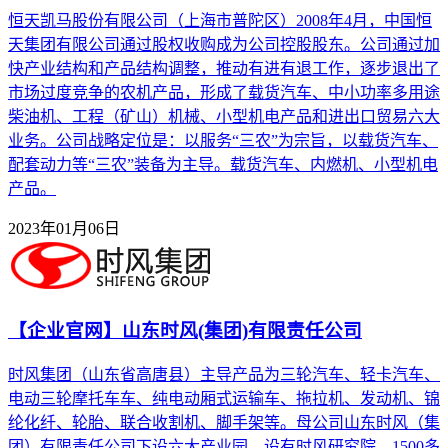
恒天凯马股份有限公司（上海市普陀区）2008年4月，中国恒
天集团有限公司通过股权收购成为公司控股股东。公司通过加
快产业结构和产品结构调整，推动有进有退工作，逐步退出了
市场过度竞争的农机产品，形成了载货汽车、中小功率多用途
柴油机、工程（矿山）机械、小型机电产品和进出口贸易六大
业务。公司战略定位是：以服务“三农”为宗旨，以载货汽车、
配套动力等“三农”装备为主导。载货汽车、内燃机、小型机电
产品。
2023年01月06日
【企业官网】山东时风(集团)有限责任公司
时风集团（山东省高唐县）主导产品为三轮汽车、轻卡汽车、
电动三轮摩托车车、纯电动厢式运输车、拖拉机、发动机、锦
纶化纤、轮胎、联合收割机、脚手架等。母公司山东时风（集
团）有限责任公司下设六大产业园，设有时风研究院。1500多