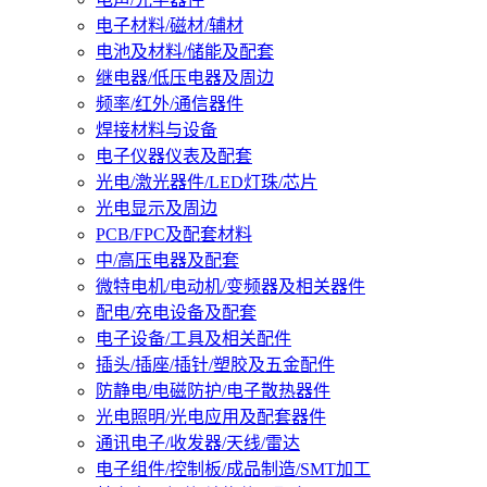
电子材料/磁材/辅材
电池及材料/储能及配套
继电器/低压电器及周边
频率/红外/通信器件
焊接材料与设备
电子仪器仪表及配套
光电/激光器件/LED灯珠/芯片
光电显示及周边
PCB/FPC及配套材料
中/高压电器及配套
微特电机/电动机/变频器及相关器件
配电/充电设备及配套
电子设备/工具及相关配件
插头/插座/插针/塑胶及五金配件
防静电/电磁防护/电子散热器件
光电照明/光电应用及配套器件
通讯电子/收发器/天线/雷达
电子组件/控制板/成品制造/SMT加工