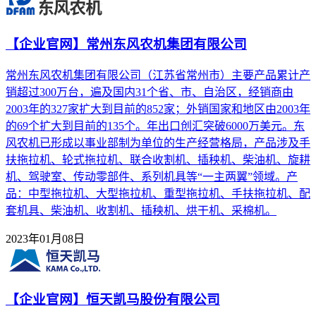
【企业官网】常州东风农机集团有限公司
常州东风农机集团有限公司（江苏省常州市）主要产品累计产
销超过300万台，遍及国内31个省、市、自治区，经销商由
2003年的327家扩大到目前的852家；外销国家和地区由2003年
的69个扩大到目前的135个。年出口创汇突破6000万美元。东
风农机已形成以事业部制为单位的生产经营格局，产品涉及手
扶拖拉机、轮式拖拉机、联合收割机、插秧机、柴油机、旋耕
机、驾驶室、传动零部件、系列机具等“一主两翼”领域。产
品：中型拖拉机、大型拖拉机、重型拖拉机、手扶拖拉机、配
套机具、柴油机、收割机、插秧机、烘干机、采棉机。
2023年01月08日
【企业官网】恒天凯马股份有限公司