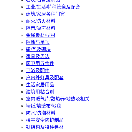
工业/生活/特种管道及配套
建筑/家居各种门窗
耐火/防火材料
隔音/吸声材料
金属板材/型材
隔断与吊顶
砖/瓦及砌块
家具及周边
厨卫用五金件
卫浴及配件
户内外灯具及配套
生活家居用品
建筑用粘合剂
室内暖气片/散热器/地热及相关
墙纸/墙壁布/地毯
防水/防潮材料
楼宇安全防护制品
钢结构及特种建材