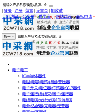
|
登录
|
注册
|
留言
|
设首页
|
加收藏
手机访问
公众号
爱学海
网站建设
商标申请
搜一下
电子电工
IC半导体器件
电阻/电容/电感/线圈/变压器
电子开关/电位器/传感器/保护器件
电子连接线/线束/端子/连接器
电线电缆/光纤光缆/特种线缆
电源/适配器/充电器/逆变器
电声/光学器件