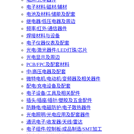
电子材料/磁材/辅材
电池及材料/储能及配套
继电器/低压电器及周边
频率/红外/通信器件
焊接材料与设备
电子仪器仪表及配套
光电/激光器件/LED灯珠/芯片
光电显示及周边
PCB/FPC及配套材料
中/高压电器及配套
微特电机/电动机/变频器及相关器件
配电/充电设备及配套
电子设备/工具及相关配件
插头/插座/插针/塑胶及五金配件
防静电/电磁防护/电子散热器件
光电照明/光电应用及配套器件
通讯电子/收发器/天线/雷达
电子组件/控制板/成品制造/SMT加工