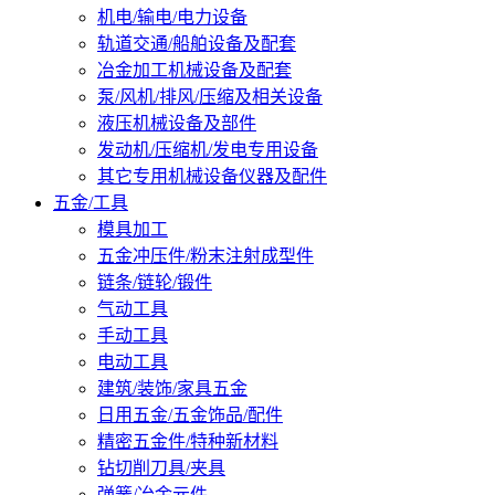
机电/输电/电力设备
轨道交通/船舶设备及配套
冶金加工机械设备及配套
泵/风机/排风/压缩及相关设备
液压机械设备及部件
发动机/压缩机/发电专用设备
其它专用机械设备仪器及配件
五金/工具
模具加工
五金冲压件/粉末注射成型件
链条/链轮/锻件
气动工具
手动工具
电动工具
建筑/装饰/家具五金
日用五金/五金饰品/配件
精密五金件/特种新材料
钻切削刀具/夹具
弹簧/冶金元件