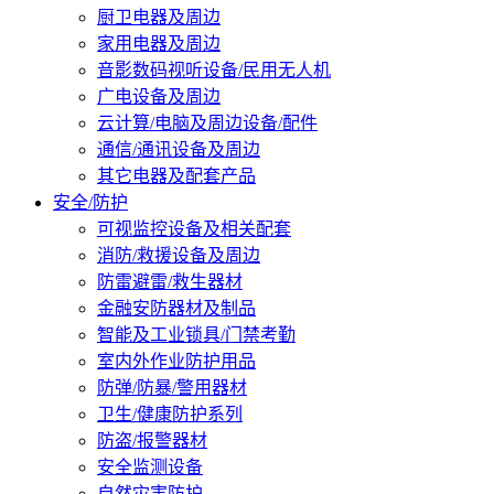
厨卫电器及周边
家用电器及周边
音影数码视听设备/民用无人机
广电设备及周边
云计算/电脑及周边设备/配件
通信/通讯设备及周边
其它电器及配套产品
安全/防护
可视监控设备及相关配套
消防/救援设备及周边
防雷避雷/救生器材
金融安防器材及制品
智能及工业锁具/门禁考勤
室内外作业防护用品
防弹/防暴/警用器材
卫生/健康防护系列
防盗/报警器材
安全监测设备
自然灾害防护