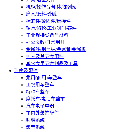
机柜/操作台/箱体/陈列架
磨具/磨料/砂纸
标准件/紧固件/连接件
轴承/齿轮/工业阀门/铸件
工业焊接设备与材料
办公文教/日常用具
金属线/钢丝绳/金属管/金属板
钟表及其五金配件
其它专用五金制品及工具
汽摩及配件
乘用(商用)车整车
工农用车整车
特种车整车
摩托车/电动车整车
汽车电子电器
车内外装饰配件
照明系统
影音系统