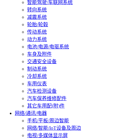
智能驾驶/车联网系统
转向系统
减震系统
轮胎/轮毂
传动系统
动力系统
电池/电源/电驱系统
车身及附件
交通安全设备
制动系统
冷却系统
车用仪表
汽车检测设备
汽车保养维修配件
其它车用配(附)件
网络/通讯/电器
手机/平板/周边智能
网络/智能/IoT设备及周边
电视/多媒体显示屏