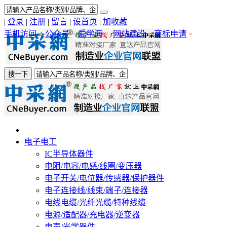
|
登录
|
注册
|
留言
|
设首页
|
加收藏
手机访问
公众号
爱学海
网站建设
商标申请
搜一下
电子电工
IC半导体器件
电阻/电容/电感/线圈/变压器
电子开关/电位器/传感器/保护器件
电子连接线/线束/端子/连接器
电线电缆/光纤光缆/特种线缆
电源/适配器/充电器/逆变器
电声/光学器件