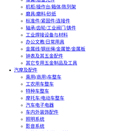
机柜/操作台/箱体/陈列架
磨具/磨料/砂纸
标准件/紧固件/连接件
轴承/齿轮/工业阀门/铸件
工业焊接设备与材料
办公文教/日常用具
金属线/钢丝绳/金属管/金属板
钟表及其五金配件
其它专用五金制品及工具
汽摩及配件
乘用(商用)车整车
工农用车整车
特种车整车
摩托车/电动车整车
汽车电子电器
车内外装饰配件
照明系统
影音系统