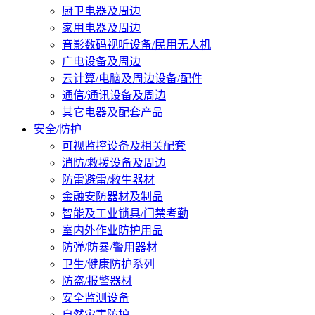
厨卫电器及周边
家用电器及周边
音影数码视听设备/民用无人机
广电设备及周边
云计算/电脑及周边设备/配件
通信/通讯设备及周边
其它电器及配套产品
安全/防护
可视监控设备及相关配套
消防/救援设备及周边
防雷避雷/救生器材
金融安防器材及制品
智能及工业锁具/门禁考勤
室内外作业防护用品
防弹/防暴/警用器材
卫生/健康防护系列
防盗/报警器材
安全监测设备
自然灾害防护