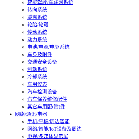
智能驾驶/车联网系统
转向系统
减震系统
轮胎/轮毂
传动系统
动力系统
电池/电源/电驱系统
车身及附件
交通安全设备
制动系统
冷却系统
车用仪表
汽车检测设备
汽车保养维修配件
其它车用配(附)件
网络/通讯/电器
手机/平板/周边智能
网络/智能/IoT设备及周边
电视/多媒体显示屏