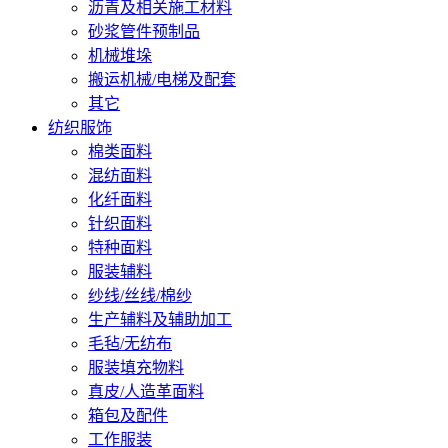
沥青及相关施工材料
砂浆管件预制品
机械堆垛
搬运机械/电梯及配套
其它
纺织服饰
棉类面料
混纺面料
化纤面料
针织面料
特种面料
服装辅料
纱线/丝线/棉纱
生产辅料及辅助加工
毛毡/无纺布
服装填充物料
真皮/人造革面料
箱包及配件
工作服装