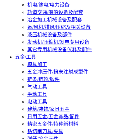
机电/输电/电力设备
轨道交通/船舶设备及配套
冶金加工机械设备及配套
泵/风机/排风/压缩及相关设备
液压机械设备及部件
发动机/压缩机/发电专用设备
其它专用机械设备仪器及配件
五金/工具
模具加工
五金冲压件/粉末注射成型件
链条/链轮/锻件
气动工具
手动工具
电动工具
建筑/装饰/家具五金
日用五金/五金饰品/配件
精密五金件/特种新材料
钻切削刀具/夹具
弹簧/冶金元件