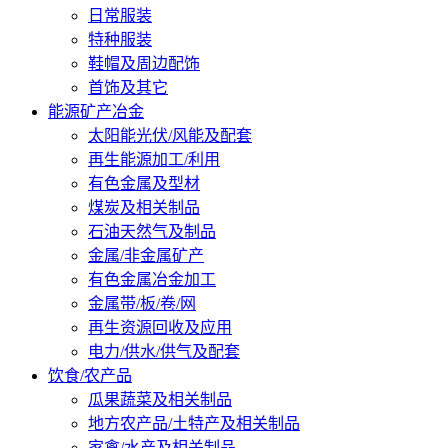
日常服装
特种服装
鞋帽及周边配饰
首饰及其它
能源矿产冶金
太阳能光伏/风能及配套
再生能源加工/利用
有色金属及型材
煤炭及相关制品
石油天然气及制品
金属/非金属矿产
有色金属冶金加工
金属带/板/卷/网
再生资源回收及应用
电力/供水/供气及配套
饮食/农产品
瓜果蔬菜及相关制品
地方农产品/土特产及相关制品
家禽/水产及相关制品