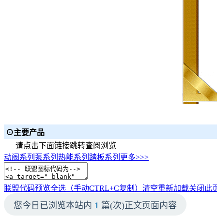
⊙主要产品
请点击下面链接跳转查阅浏览
动阀系列
泵系列
热能系列
踏板系列
更多>>>
联盟代码预览
全选（手动CTRL+C复制）
清空
重新加载
关闭此
您今日已浏览本站内
1
篇(次)正文页面内容