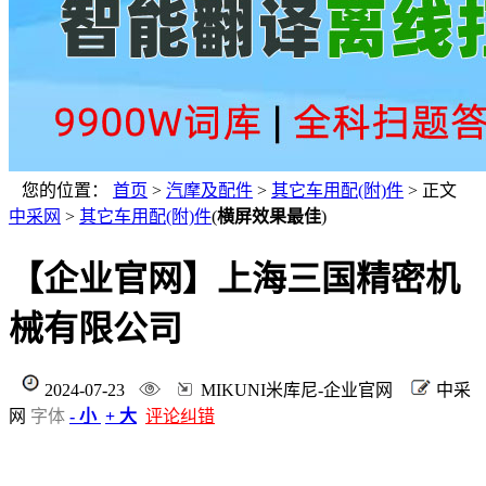
您的位置：
首页
>
汽摩及配件
>
其它车用配(附)件
> 正文
中采网
>
其它车用配(附)件
(
横屏效果最佳
)
【企业官网】上海三国精密机
械有限公司
2024-07-23
MIKUNI米库尼-企业官网
中采
网
字体
- 小
+ 大
评论纠错