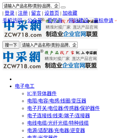
|
登录
|
注册
|
留言
|
设首页
|
加收藏
手机访问
公众号
爱学海
网站建设
商标申请
搜一下
电子电工
IC半导体器件
电阻/电容/电感/线圈/变压器
电子开关/电位器/传感器/保护器件
电子连接线/线束/端子/连接器
电线电缆/光纤光缆/特种线缆
电源/适配器/充电器/逆变器
电声/光学器件