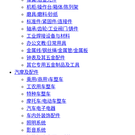
机柜/操作台/箱体/陈列架
磨具/磨料/砂纸
标准件/紧固件/连接件
轴承/齿轮/工业阀门/铸件
工业焊接设备与材料
办公文教/日常用具
金属线/钢丝绳/金属管/金属板
钟表及其五金配件
其它专用五金制品及工具
汽摩及配件
乘用(商用)车整车
工农用车整车
特种车整车
摩托车/电动车整车
汽车电子电器
车内外装饰配件
照明系统
影音系统