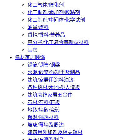
化工气体/催化剂
化工助剂/添加剂/胶粘剂
化工制剂/中间体/化学试剂
油墨/燃料
香精/香料/营养品
高分子/化工复合等新型材料
其它
建材家居装饰
钢筋/钢管/钢梁
水泥/砂浆/混凝土及制品
建筑/家居用涂料油漆
各种板材/木地板/人造板
建筑装饰家居五金件
石材/石料/石板
地砖/墙砖/瓷砖
保温/隔热材料
玻璃/幕墙及周边
建筑用外加剂及相关辅材
石灰/石膏及制品