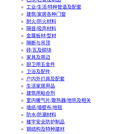
工业/生活/特种管道及配套
建筑/家居各种门窗
耐火/防火材料
隔音/吸声材料
金属板材/型材
隔断与吊顶
砖/瓦及砌块
家具及周边
厨卫用五金件
卫浴及配件
户内外灯具及配套
生活家居用品
建筑用粘合剂
室内暖气片/散热器/地热及相关
墙纸/墙壁布/地毯
防水/防潮材料
楼宇安全防护制品
钢结构及特种建材