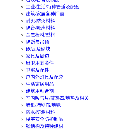
工业/生活/特种管道及配套
建筑/家居各种门窗
耐火/防火材料
隔音/吸声材料
金属板材/型材
隔断与吊顶
砖/瓦及砌块
家具及周边
厨卫用五金件
卫浴及配件
户内外灯具及配套
生活家居用品
建筑用粘合剂
室内暖气片/散热器/地热及相关
墙纸/墙壁布/地毯
防水/防潮材料
楼宇安全防护制品
钢结构及特种建材