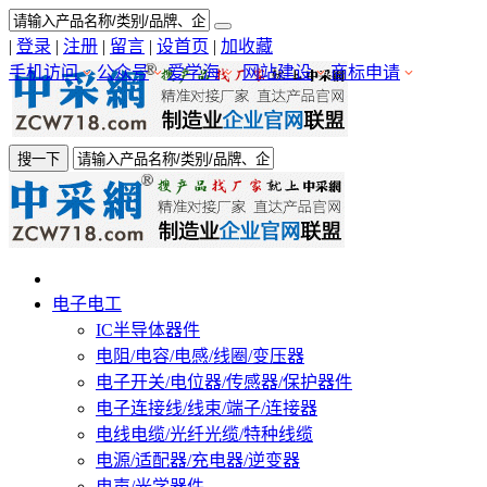
|
登录
|
注册
|
留言
|
设首页
|
加收藏
手机访问
公众号
爱学海
网站建设
商标申请
搜一下
电子电工
IC半导体器件
电阻/电容/电感/线圈/变压器
电子开关/电位器/传感器/保护器件
电子连接线/线束/端子/连接器
电线电缆/光纤光缆/特种线缆
电源/适配器/充电器/逆变器
电声/光学器件