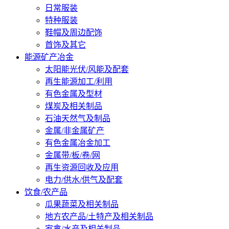
日常服装
特种服装
鞋帽及周边配饰
首饰及其它
能源矿产冶金
太阳能光伏/风能及配套
再生能源加工/利用
有色金属及型材
煤炭及相关制品
石油天然气及制品
金属/非金属矿产
有色金属冶金加工
金属带/板/卷/网
再生资源回收及应用
电力/供水/供气及配套
饮食/农产品
瓜果蔬菜及相关制品
地方农产品/土特产及相关制品
家禽/水产及相关制品