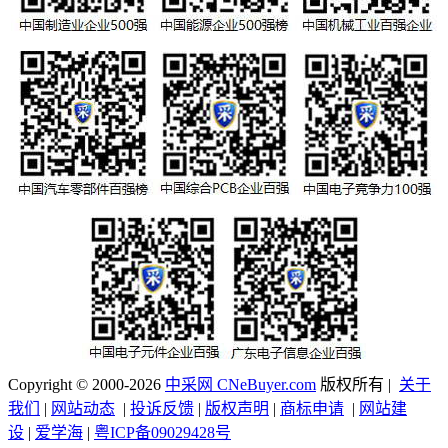
Copyright © 2000-2026
中采网 CNeBuyer.com
版权所有 |
关于
我们
|
网站动态
|
投诉反馈
|
版权声明
|
商标申请
|
网站建
设
|
爱学海
|
粤ICP备09029428号