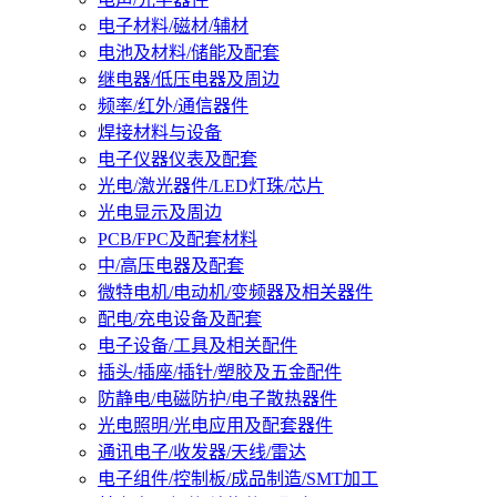
电子材料/磁材/辅材
电池及材料/储能及配套
继电器/低压电器及周边
频率/红外/通信器件
焊接材料与设备
电子仪器仪表及配套
光电/激光器件/LED灯珠/芯片
光电显示及周边
PCB/FPC及配套材料
中/高压电器及配套
微特电机/电动机/变频器及相关器件
配电/充电设备及配套
电子设备/工具及相关配件
插头/插座/插针/塑胶及五金配件
防静电/电磁防护/电子散热器件
光电照明/光电应用及配套器件
通讯电子/收发器/天线/雷达
电子组件/控制板/成品制造/SMT加工