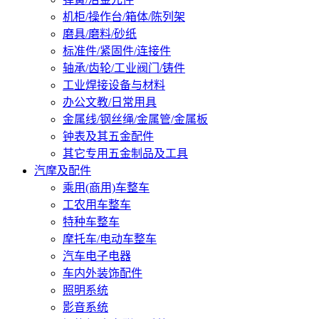
机柜/操作台/箱体/陈列架
磨具/磨料/砂纸
标准件/紧固件/连接件
轴承/齿轮/工业阀门/铸件
工业焊接设备与材料
办公文教/日常用具
金属线/钢丝绳/金属管/金属板
钟表及其五金配件
其它专用五金制品及工具
汽摩及配件
乘用(商用)车整车
工农用车整车
特种车整车
摩托车/电动车整车
汽车电子电器
车内外装饰配件
照明系统
影音系统