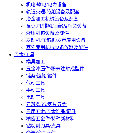
机电/输电/电力设备
轨道交通/船舶设备及配套
冶金加工机械设备及配套
泵/风机/排风/压缩及相关设备
液压机械设备及部件
发动机/压缩机/发电专用设备
其它专用机械设备仪器及配件
五金/工具
模具加工
五金冲压件/粉末注射成型件
链条/链轮/锻件
气动工具
手动工具
电动工具
建筑/装饰/家具五金
日用五金/五金饰品/配件
精密五金件/特种新材料
钻切削刀具/夹具
弹簧/冶金元件