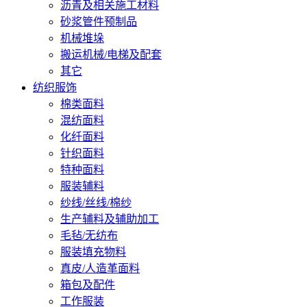
沥青及相关施工材料
砂浆管件预制品
机械堆垛
搬运机械/电梯及配套
其它
纺织服饰
棉类面料
混纺面料
化纤面料
针织面料
特种面料
服装辅料
纱线/丝线/棉纱
生产辅料及辅助加工
毛毡/无纺布
服装填充物料
真皮/人造革面料
箱包及配件
工作服装