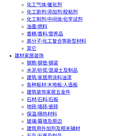
化工气体/催化剂
化工助剂/添加剂/胶粘剂
化工制剂/中间体/化学试剂
油墨/燃料
香精/香料/营养品
高分子/化工复合等新型材料
其它
建材家居装饰
钢筋/钢管/钢梁
水泥/砂浆/混凝土及制品
建筑/家居用涂料油漆
各种板材/木地板/人造板
建筑装饰家居五金件
石材/石料/石板
地砖/墙砖/瓷砖
保温/隔热材料
玻璃/幕墙及周边
建筑用外加剂及相关辅材
石灰/石膏及制品