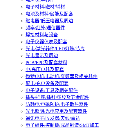
电子材料/磁材/辅材
电池及材料/储能及配套
继电器/低压电器及周边
频率/红外/通信器件
焊接材料与设备
电子仪器仪表及配套
光电/激光器件/LED灯珠/芯片
光电显示及周边
PCB/FPC及配套材料
中/高压电器及配套
微特电机/电动机/变频器及相关器件
配电/充电设备及配套
电子设备/工具及相关配件
插头/插座/插针/塑胶及五金配件
防静电/电磁防护/电子散热器件
光电照明/光电应用及配套器件
通讯电子/收发器/天线/雷达
电子组件/控制板/成品制造/SMT加工