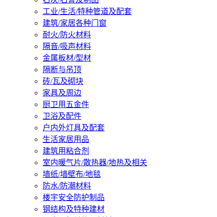
工业/生活/特种管道及配套
建筑/家居各种门窗
耐火/防火材料
隔音/吸声材料
金属板材/型材
隔断与吊顶
砖/瓦及砌块
家具及周边
厨卫用五金件
卫浴及配件
户内外灯具及配套
生活家居用品
建筑用粘合剂
室内暖气片/散热器/地热及相关
墙纸/墙壁布/地毯
防水/防潮材料
楼宇安全防护制品
钢结构及特种建材