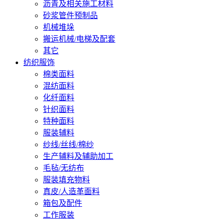
沥青及相关施工材料
砂浆管件预制品
机械堆垛
搬运机械/电梯及配套
其它
纺织服饰
棉类面料
混纺面料
化纤面料
针织面料
特种面料
服装辅料
纱线/丝线/棉纱
生产辅料及辅助加工
毛毡/无纺布
服装填充物料
真皮/人造革面料
箱包及配件
工作服装