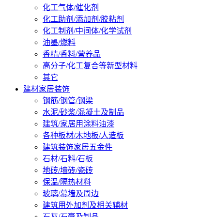
化工气体/催化剂
化工助剂/添加剂/胶粘剂
化工制剂/中间体/化学试剂
油墨/燃料
香精/香料/营养品
高分子/化工复合等新型材料
其它
建材家居装饰
钢筋/钢管/钢梁
水泥/砂浆/混凝土及制品
建筑/家居用涂料油漆
各种板材/木地板/人造板
建筑装饰家居五金件
石材/石料/石板
地砖/墙砖/瓷砖
保温/隔热材料
玻璃/幕墙及周边
建筑用外加剂及相关辅材
石灰/石膏及制品