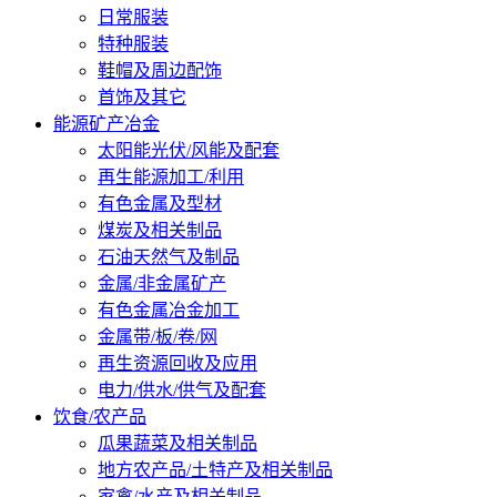
日常服装
特种服装
鞋帽及周边配饰
首饰及其它
能源矿产冶金
太阳能光伏/风能及配套
再生能源加工/利用
有色金属及型材
煤炭及相关制品
石油天然气及制品
金属/非金属矿产
有色金属冶金加工
金属带/板/卷/网
再生资源回收及应用
电力/供水/供气及配套
饮食/农产品
瓜果蔬菜及相关制品
地方农产品/土特产及相关制品
家禽/水产及相关制品