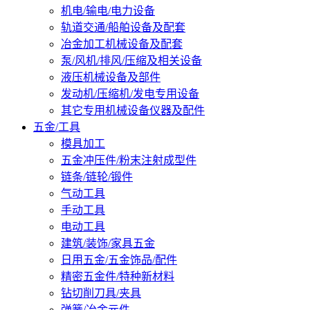
机电/输电/电力设备
轨道交通/船舶设备及配套
冶金加工机械设备及配套
泵/风机/排风/压缩及相关设备
液压机械设备及部件
发动机/压缩机/发电专用设备
其它专用机械设备仪器及配件
五金/工具
模具加工
五金冲压件/粉末注射成型件
链条/链轮/锻件
气动工具
手动工具
电动工具
建筑/装饰/家具五金
日用五金/五金饰品/配件
精密五金件/特种新材料
钻切削刀具/夹具
弹簧/冶金元件