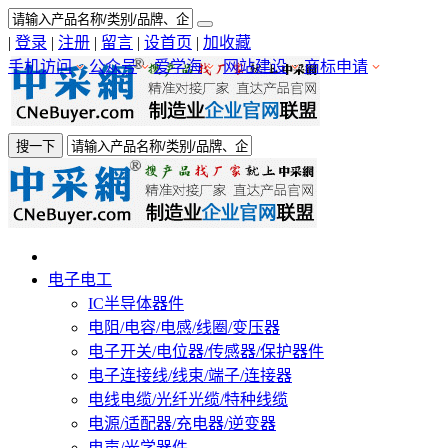
|
登录
|
注册
|
留言
|
设首页
|
加收藏
手机访问
公众号
爱学海
网站建设
商标申请
搜一下
电子电工
IC半导体器件
电阻/电容/电感/线圈/变压器
电子开关/电位器/传感器/保护器件
电子连接线/线束/端子/连接器
电线电缆/光纤光缆/特种线缆
电源/适配器/充电器/逆变器
电声/光学器件