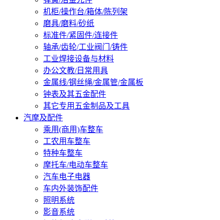
机柜/操作台/箱体/陈列架
磨具/磨料/砂纸
标准件/紧固件/连接件
轴承/齿轮/工业阀门/铸件
工业焊接设备与材料
办公文教/日常用具
金属线/钢丝绳/金属管/金属板
钟表及其五金配件
其它专用五金制品及工具
汽摩及配件
乘用(商用)车整车
工农用车整车
特种车整车
摩托车/电动车整车
汽车电子电器
车内外装饰配件
照明系统
影音系统