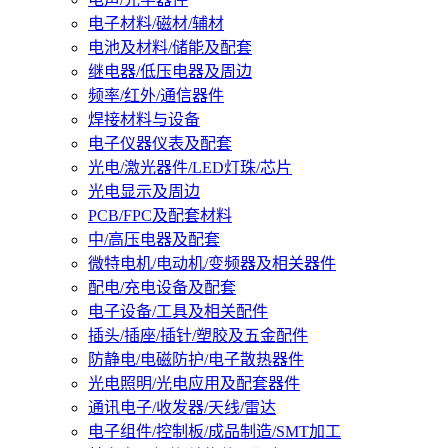
电子材料/磁材/辅材
电池及材料/储能及配套
继电器/低压电器及周边
频率/红外/通信器件
焊接材料与设备
电子仪器仪表及配套
光电/激光器件/LED灯珠/芯片
光电显示及周边
PCB/FPC及配套材料
中/高压电器及配套
微特电机/电动机/变频器及相关器件
配电/充电设备及配套
电子设备/工具及相关配件
插头/插座/插针/塑胶及五金配件
防静电/电磁防护/电子散热器件
光电照明/光电应用及配套器件
通讯电子/收发器/天线/雷达
电子组件/控制板/成品制造/SMT加工