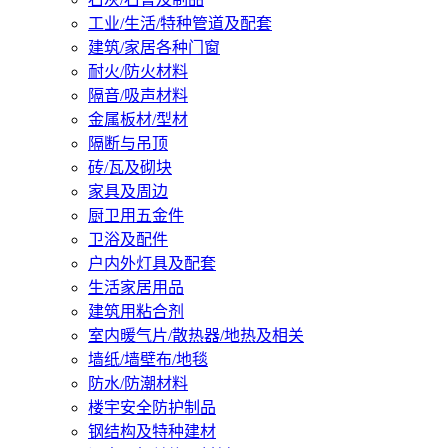
工业/生活/特种管道及配套
建筑/家居各种门窗
耐火/防火材料
隔音/吸声材料
金属板材/型材
隔断与吊顶
砖/瓦及砌块
家具及周边
厨卫用五金件
卫浴及配件
户内外灯具及配套
生活家居用品
建筑用粘合剂
室内暖气片/散热器/地热及相关
墙纸/墙壁布/地毯
防水/防潮材料
楼宇安全防护制品
钢结构及特种建材