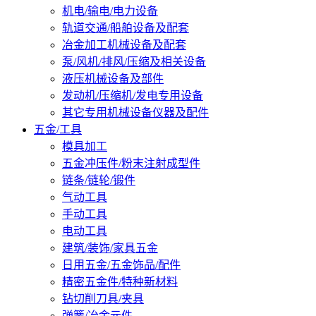
机电/输电/电力设备
轨道交通/船舶设备及配套
冶金加工机械设备及配套
泵/风机/排风/压缩及相关设备
液压机械设备及部件
发动机/压缩机/发电专用设备
其它专用机械设备仪器及配件
五金/工具
模具加工
五金冲压件/粉末注射成型件
链条/链轮/锻件
气动工具
手动工具
电动工具
建筑/装饰/家具五金
日用五金/五金饰品/配件
精密五金件/特种新材料
钻切削刀具/夹具
弹簧/冶金元件