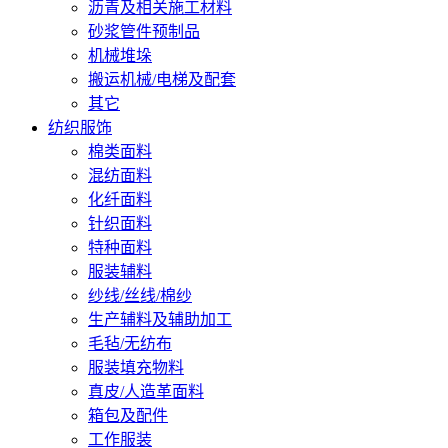
沥青及相关施工材料
砂浆管件预制品
机械堆垛
搬运机械/电梯及配套
其它
纺织服饰
棉类面料
混纺面料
化纤面料
针织面料
特种面料
服装辅料
纱线/丝线/棉纱
生产辅料及辅助加工
毛毡/无纺布
服装填充物料
真皮/人造革面料
箱包及配件
工作服装