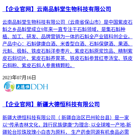
【企业官网】云南品斛堂生物科技有限公司
云南品斛堂生物科技有限公司（云南省保山市）是中国紫皮石
斛之乡品斛堂成立9年来一直专注于石斛领域，是集石斛种
植、加工、研发、品牌营销为一体的石斛全产业链科创企业。
产品中心：石斛健康白酒、米香型白酒、石斛保健酒、果酒、
元斛、极斛、铁皮石斛洋参枣片、紫皮石斛原浆饮品、精制紫
皮石斜切片、紫皮石斛养胃茶、铁皮石斛参茸红枣汤宝、铁皮
石斜粉、紫皮石斜人参黄精颗粒。
2023年07月16日
【企业官网】新疆大德恒科技有限公司
新疆大德恒科技有限公司（ 新疆自治区巴州轮台县）是一家
以“传承杏林文化，践行民族健康”为理念; 以全球唯一产地-新
疆轮台珍珠玫瑰小白杏为原料， 生产药食同源有机食品必需