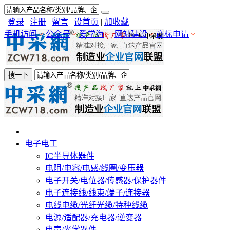
|
登录
|
注册
|
留言
|
设首页
|
加收藏
手机访问
公众号
爱学海
网站建设
商标申请
搜一下
电子电工
IC半导体器件
电阻/电容/电感/线圈/变压器
电子开关/电位器/传感器/保护器件
电子连接线/线束/端子/连接器
电线电缆/光纤光缆/特种线缆
电源/适配器/充电器/逆变器
电声/光学器件