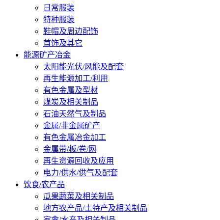
日常服装
特种服装
鞋帽及周边配饰
首饰及其它
能源矿产冶金
太阳能光伏/风能及配套
再生能源加工/利用
有色金属及型材
煤炭及相关制品
石油天然气及制品
金属/非金属矿产
有色金属冶金加工
金属带/板/卷/网
再生资源回收及应用
电力/供水/供气及配套
饮食/农产品
瓜果蔬菜及相关制品
地方农产品/土特产及相关制品
家禽/水产及相关制品