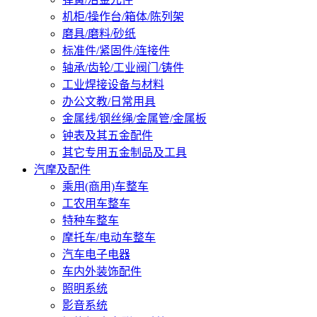
机柜/操作台/箱体/陈列架
磨具/磨料/砂纸
标准件/紧固件/连接件
轴承/齿轮/工业阀门/铸件
工业焊接设备与材料
办公文教/日常用具
金属线/钢丝绳/金属管/金属板
钟表及其五金配件
其它专用五金制品及工具
汽摩及配件
乘用(商用)车整车
工农用车整车
特种车整车
摩托车/电动车整车
汽车电子电器
车内外装饰配件
照明系统
影音系统