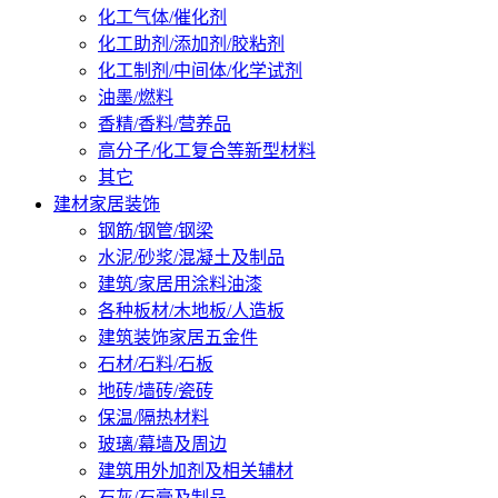
化工气体/催化剂
化工助剂/添加剂/胶粘剂
化工制剂/中间体/化学试剂
油墨/燃料
香精/香料/营养品
高分子/化工复合等新型材料
其它
建材家居装饰
钢筋/钢管/钢梁
水泥/砂浆/混凝土及制品
建筑/家居用涂料油漆
各种板材/木地板/人造板
建筑装饰家居五金件
石材/石料/石板
地砖/墙砖/瓷砖
保温/隔热材料
玻璃/幕墙及周边
建筑用外加剂及相关辅材
石灰/石膏及制品