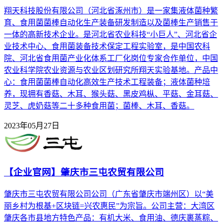
翔天科技股份有限公司（河北省涿州市）是一家集液体菌种繁
育、食用菌菌棒自动化生产装备研发制造以及菌棒生产销售于
一体的高新技术企业。是河北省农业科技“小巨人”、河北省企
业技术中心、食用菌装备技术保定工程实验室，是中国农科
院、河北省食用菌产业化体系工厂化岗位专家合作单位，中国
农业科学院农业资源与农业区划研究所翔天实验基地。产品中
心：食用菌菌棒自动化高效生产技术工程装备；液体菌种培
养，现拥有香菇、木耳、猴头菇、黑皮鸡枞、平菇、金耳菇、
灵芝、虎奶菇等二十多种食用菌；菌棒、木耳、香菇。
2023年05月27日
【企业官网】肇庆市三屯农贸有限公司
肇庆市三屯农贸有限公司公司（广东省肇庆市端州区）以“美
丽乡村为根基+区块链=兴农惠民”为宗旨。公司主营：大湾区
肇庆各市县地方特色产品：有机大米、食用油、德庆裹蒸粽、