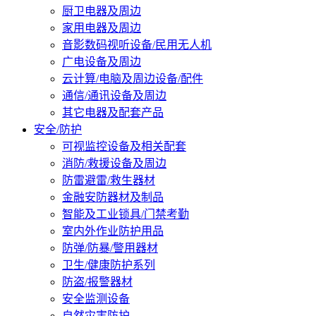
厨卫电器及周边
家用电器及周边
音影数码视听设备/民用无人机
广电设备及周边
云计算/电脑及周边设备/配件
通信/通讯设备及周边
其它电器及配套产品
安全/防护
可视监控设备及相关配套
消防/救援设备及周边
防雷避雷/救生器材
金融安防器材及制品
智能及工业锁具/门禁考勤
室内外作业防护用品
防弹/防暴/警用器材
卫生/健康防护系列
防盗/报警器材
安全监测设备
自然灾害防护