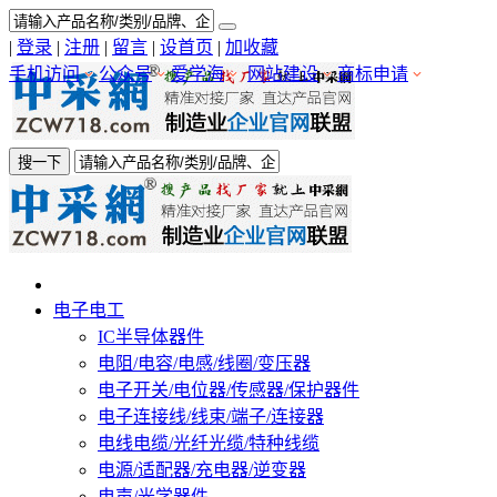
|
登录
|
注册
|
留言
|
设首页
|
加收藏
手机访问
公众号
爱学海
网站建设
商标申请
搜一下
电子电工
IC半导体器件
电阻/电容/电感/线圈/变压器
电子开关/电位器/传感器/保护器件
电子连接线/线束/端子/连接器
电线电缆/光纤光缆/特种线缆
电源/适配器/充电器/逆变器
电声/光学器件