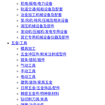
机电/输电/电力设备
轨道交通/船舶设备及配套
冶金加工机械设备及配套
泵/风机/排风/压缩及相关设备
液压机械设备及部件
发动机/压缩机/发电专用设备
其它专用机械设备仪器及配件
五金/工具
模具加工
五金冲压件/粉末注射成型件
链条/链轮/锻件
气动工具
手动工具
电动工具
建筑/装饰/家具五金
日用五金/五金饰品/配件
精密五金件/特种新材料
钻切削刀具/夹具
弹簧/冶金元件