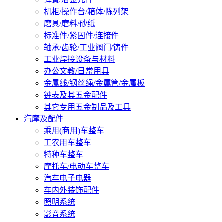
机柜/操作台/箱体/陈列架
磨具/磨料/砂纸
标准件/紧固件/连接件
轴承/齿轮/工业阀门/铸件
工业焊接设备与材料
办公文教/日常用具
金属线/钢丝绳/金属管/金属板
钟表及其五金配件
其它专用五金制品及工具
汽摩及配件
乘用(商用)车整车
工农用车整车
特种车整车
摩托车/电动车整车
汽车电子电器
车内外装饰配件
照明系统
影音系统