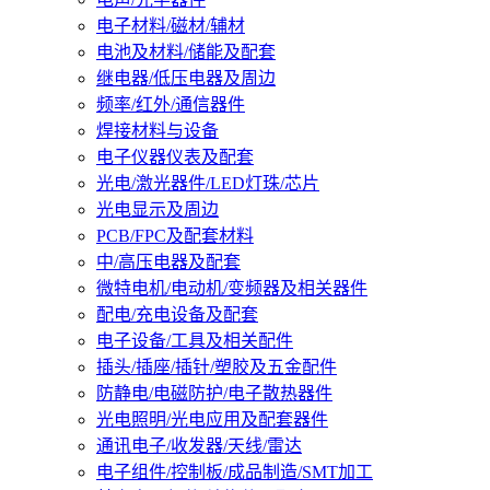
电子材料/磁材/辅材
电池及材料/储能及配套
继电器/低压电器及周边
频率/红外/通信器件
焊接材料与设备
电子仪器仪表及配套
光电/激光器件/LED灯珠/芯片
光电显示及周边
PCB/FPC及配套材料
中/高压电器及配套
微特电机/电动机/变频器及相关器件
配电/充电设备及配套
电子设备/工具及相关配件
插头/插座/插针/塑胶及五金配件
防静电/电磁防护/电子散热器件
光电照明/光电应用及配套器件
通讯电子/收发器/天线/雷达
电子组件/控制板/成品制造/SMT加工