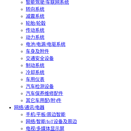
智能驾驶/车联网系统
转向系统
减震系统
轮胎/轮毂
传动系统
动力系统
电池/电源/电驱系统
车身及附件
交通安全设备
制动系统
冷却系统
车用仪表
汽车检测设备
汽车保养维修配件
其它车用配(附)件
网络/通讯/电器
手机/平板/周边智能
网络/智能/IoT设备及周边
电视/多媒体显示屏