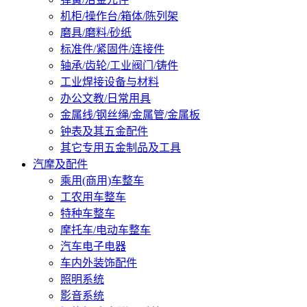
机柜/操作台/箱体/陈列架
磨具/磨料/砂纸
标准件/紧固件/连接件
轴承/齿轮/工业阀门/铸件
工业焊接设备与材料
办公文教/日常用具
金属线/钢丝绳/金属管/金属板
钟表及其五金配件
其它专用五金制品及工具
汽摩及配件
乘用(商用)车整车
工农用车整车
特种车整车
摩托车/电动车整车
汽车电子电器
车内外装饰配件
照明系统
影音系统