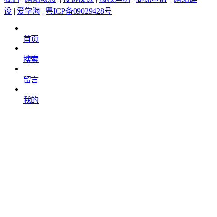
设
|
爱学海
|
粤ICP备09029428号
首页
搜索
留言
我的