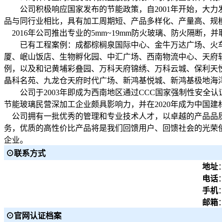
公司积极响应国家发布的节能政策，自2001年开始，大力发
品与同行业相比，具有加工周期短、产品多样化、产量高、规
2016年公司推出专业的5mm~19mm防火玻璃、防火隔断
已有工程案例：成都棕榈泉国际中心、金牛万达广场、火车
厦、岷山饭店、生物孵化园、中汇广场、西南物流中心、天府
例，以及和记黄埔彩叠园、万科天府锦绣、万科云城、保利天悦
晶科名苑、九龙仓天府时代广场、新鸿基悦城、新鸿基极地海
公司于2003年即成为西南地区通过CCC国家强制性安全认
节能玻璃民营深加工企业颇具影响力，并在2020年成为中国
公司拥有一批优秀的管理和专业技术人才，以卓越的产品品质
务，优质的高性价比产品将是我们回馈用户、回馈社会的光荣
企业。
⊙联系方式
地址
电话
手机
邮箱
⊙官网认证档案