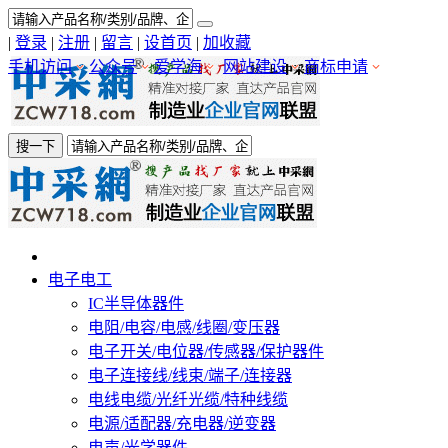
|
登录
|
注册
|
留言
|
设首页
|
加收藏
手机访问
公众号
爱学海
网站建设
商标申请
搜一下
电子电工
IC半导体器件
电阻/电容/电感/线圈/变压器
电子开关/电位器/传感器/保护器件
电子连接线/线束/端子/连接器
电线电缆/光纤光缆/特种线缆
电源/适配器/充电器/逆变器
电声/光学器件