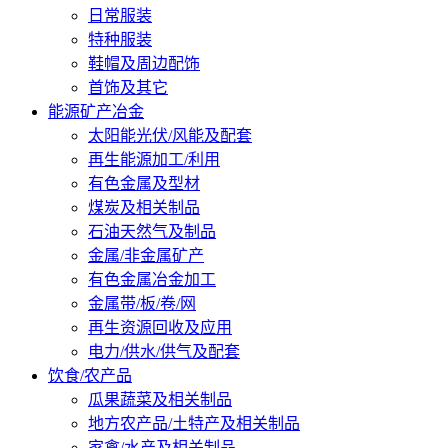
日常服装
特种服装
鞋帽及周边配饰
首饰及其它
能源矿产冶金
太阳能光伏/风能及配套
再生能源加工/利用
有色金属及型材
煤炭及相关制品
石油天然气及制品
金属/非金属矿产
有色金属冶金加工
金属带/板/卷/网
再生资源回收及应用
电力/供水/供气及配套
饮食/农产品
瓜果蔬菜及相关制品
地方农产品/土特产及相关制品
家禽/水产及相关制品