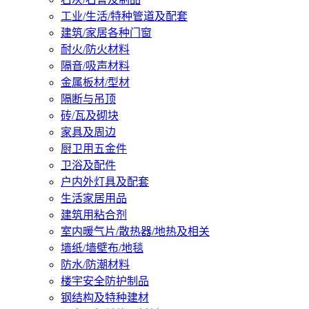
工业/生活/特种管道及配套
建筑/家居各种门窗
耐火/防火材料
隔音/吸声材料
金属板材/型材
隔断与吊顶
砖/瓦及砌块
家具及周边
厨卫用五金件
卫浴及配件
户内外灯具及配套
生活家居用品
建筑用粘合剂
室内暖气片/散热器/地热及相关
墙纸/墙壁布/地毯
防水/防潮材料
楼宇安全防护制品
钢结构及特种建材