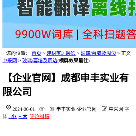
您的位置：
首页
>
建材家居装饰
>
玻璃/幕墙及周边
> 正文
中采网
>
玻璃/幕墙及周边
(
横屏效果最佳
)
【企业官网】成都申丰实业有
限公司
2024-06-01
申丰实业-企业官网
中采网
字
体
- 小
+ 大
评论纠错