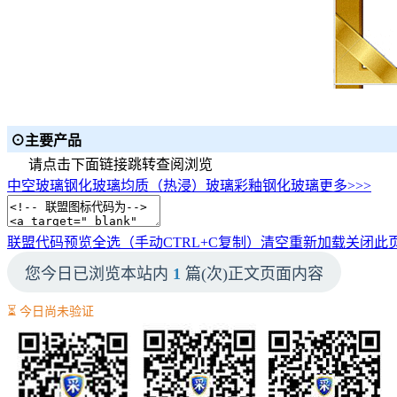
⊙主要产品
请点击下面链接跳转查阅浏览
中空玻璃
钢化玻璃
均质（热浸）玻璃
彩釉钢化玻璃
更多>>>
联盟代码预览
全选（手动CTRL+C复制）
清空
重新加载
关闭此
您今日已浏览本站内
1
篇(次)正文页面内容
⏳ 今日尚未验证