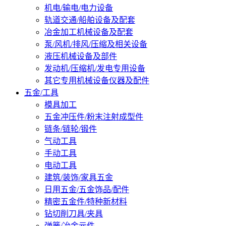
机电/输电/电力设备
轨道交通/船舶设备及配套
冶金加工机械设备及配套
泵/风机/排风/压缩及相关设备
液压机械设备及部件
发动机/压缩机/发电专用设备
其它专用机械设备仪器及配件
五金/工具
模具加工
五金冲压件/粉末注射成型件
链条/链轮/锻件
气动工具
手动工具
电动工具
建筑/装饰/家具五金
日用五金/五金饰品/配件
精密五金件/特种新材料
钻切削刀具/夹具
弹簧/冶金元件