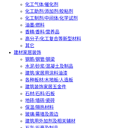
化工气体/催化剂
化工助剂/添加剂/胶粘剂
化工制剂/中间体/化学试剂
油墨/燃料
香精/香料/营养品
高分子/化工复合等新型材料
其它
建材家居装饰
钢筋/钢管/钢梁
水泥/砂浆/混凝土及制品
建筑/家居用涂料油漆
各种板材/木地板/人造板
建筑装饰家居五金件
石材/石料/石板
地砖/墙砖/瓷砖
保温/隔热材料
玻璃/幕墙及周边
建筑用外加剂及相关辅材
石灰/石膏及制品