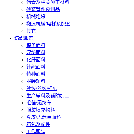
沥青及相关施工材料
砂浆管件预制品
机械堆垛
搬运机械/电梯及配套
其它
纺织服饰
棉类面料
混纺面料
化纤面料
针织面料
特种面料
服装辅料
纱线/丝线/棉纱
生产辅料及辅助加工
毛毡/无纺布
服装填充物料
真皮/人造革面料
箱包及配件
工作服装