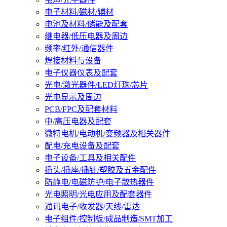
电子材料/磁材/辅材
电池及材料/储能及配套
继电器/低压电器及周边
频率/红外/通信器件
焊接材料与设备
电子仪器仪表及配套
光电/激光器件/LED灯珠/芯片
光电显示及周边
PCB/FPC及配套材料
中/高压电器及配套
微特电机/电动机/变频器及相关器件
配电/充电设备及配套
电子设备/工具及相关配件
插头/插座/插针/塑胶及五金配件
防静电/电磁防护/电子散热器件
光电照明/光电应用及配套器件
通讯电子/收发器/天线/雷达
电子组件/控制板/成品制造/SMT加工