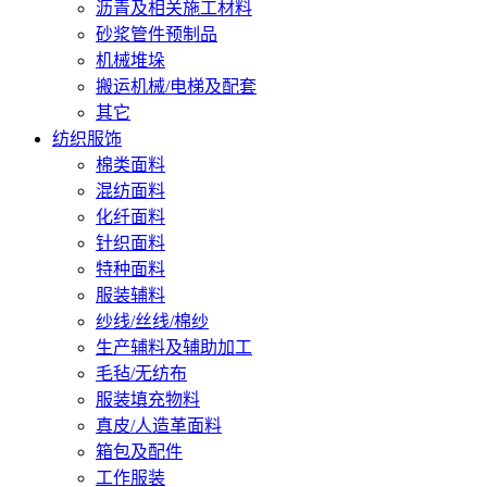
沥青及相关施工材料
砂浆管件预制品
机械堆垛
搬运机械/电梯及配套
其它
纺织服饰
棉类面料
混纺面料
化纤面料
针织面料
特种面料
服装辅料
纱线/丝线/棉纱
生产辅料及辅助加工
毛毡/无纺布
服装填充物料
真皮/人造革面料
箱包及配件
工作服装