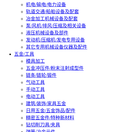
机电/输电/电力设备
轨道交通/船舶设备及配套
冶金加工机械设备及配套
泵/风机/排风/压缩及相关设备
液压机械设备及部件
发动机/压缩机/发电专用设备
其它专用机械设备仪器及配件
五金/工具
模具加工
五金冲压件/粉末注射成型件
链条/链轮/锻件
气动工具
手动工具
电动工具
建筑/装饰/家具五金
日用五金/五金饰品/配件
精密五金件/特种新材料
钻切削刀具/夹具
弹簧/冶金元件