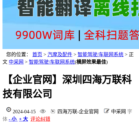
您的位置：
首页
>
汽摩及配件
>
智能驾驶/车联网系统
> 正
文
中采网
>
智能驾驶/车联网系统
(
横屏效果最佳
)
【企业官网】深圳四海万联科
技有限公司
2024-04-15
四海万联-企业官网
中采网
字
体
- 小
+ 大
评论纠错