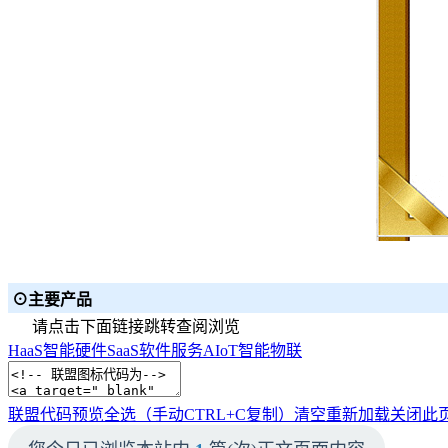
⊙主要产品
请点击下面链接跳转查阅浏览
HaaS智能硬件
SaaS软件服务
AIoT智能物联
联盟代码预览
全选（手动CTRL+C复制）
清空
重新加载
关闭此