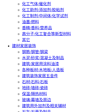
化工气体/催化剂
化工助剂/添加剂/胶粘剂
化工制剂/中间体/化学试剂
油墨/燃料
香精/香料/营养品
高分子/化工复合等新型材料
其它
建材家居装饰
钢筋/钢管/钢梁
水泥/砂浆/混凝土及制品
建筑/家居用涂料油漆
各种板材/木地板/人造板
建筑装饰家居五金件
石材/石料/石板
地砖/墙砖/瓷砖
保温/隔热材料
玻璃/幕墙及周边
建筑用外加剂及相关辅材
石灰/石膏及制品