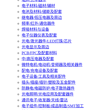
电子材料/磁材/辅材
电池及材料/储能及配套
继电器/低压电器及周边
频率/红外/通信器件
焊接材料与设备
电子仪器仪表及配套
光电/激光器件/LED灯珠/芯片
光电显示及周边
PCB/FPC及配套材料
中/高压电器及配套
微特电机/电动机/变频器及相关器件
配电/充电设备及配套
电子设备/工具及相关配件
插头/插座/插针/塑胶及五金配件
防静电/电磁防护/电子散热器件
光电照明/光电应用及配套器件
通讯电子/收发器/天线/雷达
电子组件/控制板/成品制造/SMT加工