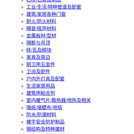
工业/生活/特种管道及配套
建筑/家居各种门窗
耐火/防火材料
隔音/吸声材料
金属板材/型材
隔断与吊顶
砖/瓦及砌块
家具及周边
厨卫用五金件
卫浴及配件
户内外灯具及配套
生活家居用品
建筑用粘合剂
室内暖气片/散热器/地热及相关
墙纸/墙壁布/地毯
防水/防潮材料
楼宇安全防护制品
钢结构及特种建材