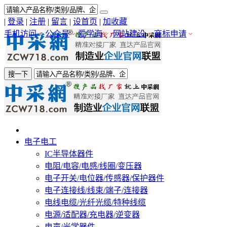
|
登录
|
注册
|
留言
|
设首页
|
加收藏
手机访问
公众号
爱学海
网站建设
商标申请
搜一下
电子电工
IC半导体器件
电阻/电容/电感/线圈/变压器
电子开关/电位器/传感器/保护器件
电子连接线/线束/端子/连接器
电线电缆/光纤光缆/特种线缆
电源/适配器/充电器/逆变器
电声/光学器件