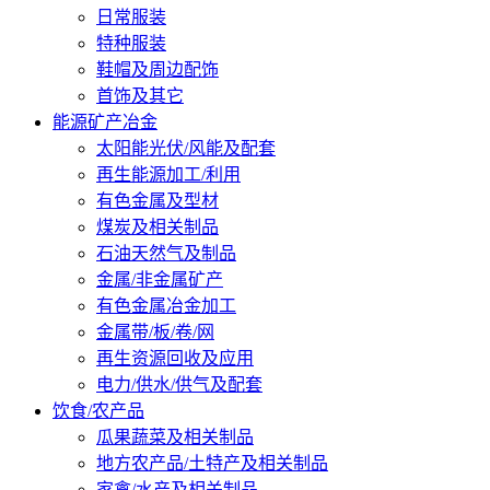
日常服装
特种服装
鞋帽及周边配饰
首饰及其它
能源矿产冶金
太阳能光伏/风能及配套
再生能源加工/利用
有色金属及型材
煤炭及相关制品
石油天然气及制品
金属/非金属矿产
有色金属冶金加工
金属带/板/卷/网
再生资源回收及应用
电力/供水/供气及配套
饮食/农产品
瓜果蔬菜及相关制品
地方农产品/土特产及相关制品
家禽/水产及相关制品