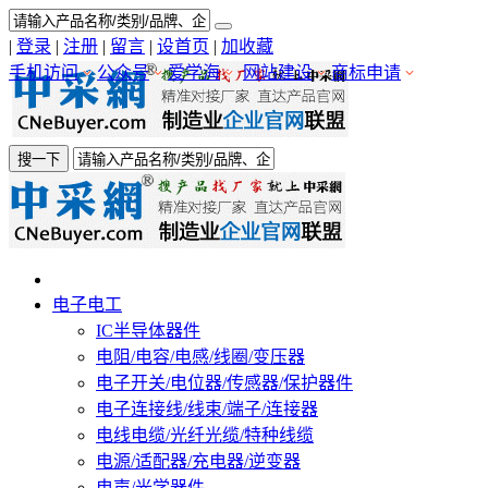
|
登录
|
注册
|
留言
|
设首页
|
加收藏
手机访问
公众号
爱学海
网站建设
商标申请
搜一下
电子电工
IC半导体器件
电阻/电容/电感/线圈/变压器
电子开关/电位器/传感器/保护器件
电子连接线/线束/端子/连接器
电线电缆/光纤光缆/特种线缆
电源/适配器/充电器/逆变器
电声/光学器件