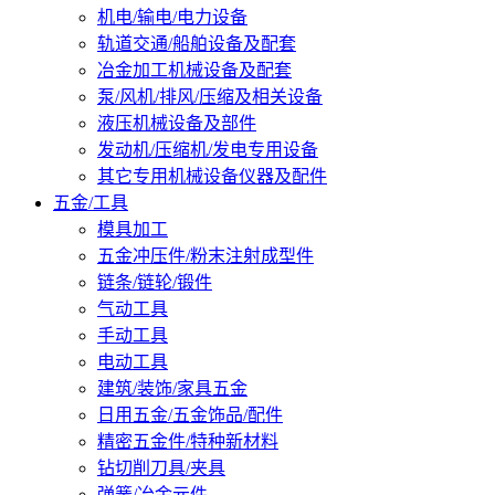
机电/输电/电力设备
轨道交通/船舶设备及配套
冶金加工机械设备及配套
泵/风机/排风/压缩及相关设备
液压机械设备及部件
发动机/压缩机/发电专用设备
其它专用机械设备仪器及配件
五金/工具
模具加工
五金冲压件/粉末注射成型件
链条/链轮/锻件
气动工具
手动工具
电动工具
建筑/装饰/家具五金
日用五金/五金饰品/配件
精密五金件/特种新材料
钻切削刀具/夹具
弹簧/冶金元件