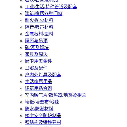
工业/生活/特种管道及配套
建筑/家居各种门窗
耐火/防火材料
隔音/吸声材料
金属板材/型材
隔断与吊顶
砖/瓦及砌块
家具及周边
厨卫用五金件
卫浴及配件
户内外灯具及配套
生活家居用品
建筑用粘合剂
室内暖气片/散热器/地热及相关
墙纸/墙壁布/地毯
防水/防潮材料
楼宇安全防护制品
钢结构及特种建材