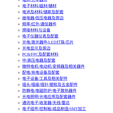
电子材料/磁材/辅材
电池及材料/储能及配套
继电器/低压电器及周边
频率/红外/通信器件
焊接材料与设备
电子仪器仪表及配套
光电/激光器件/LED灯珠/芯片
光电显示及周边
PCB/FPC及配套材料
中/高压电器及配套
微特电机/电动机/变频器及相关器件
配电/充电设备及配套
电子设备/工具及相关配件
插头/插座/插针/塑胶及五金配件
防静电/电磁防护/电子散热器件
光电照明/光电应用及配套器件
通讯电子/收发器/天线/雷达
电子组件/控制板/成品制造/SMT加工