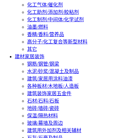
化工气体/催化剂
化工助剂/添加剂/胶粘剂
化工制剂/中间体/化学试剂
油墨/燃料
香精/香料/营养品
高分子/化工复合等新型材料
其它
建材家居装饰
钢筋/钢管/钢梁
水泥/砂浆/混凝土及制品
建筑/家居用涂料油漆
各种板材/木地板/人造板
建筑装饰家居五金件
石材/石料/石板
地砖/墙砖/瓷砖
保温/隔热材料
玻璃/幕墙及周边
建筑用外加剂及相关辅材
石灰/石膏及制品