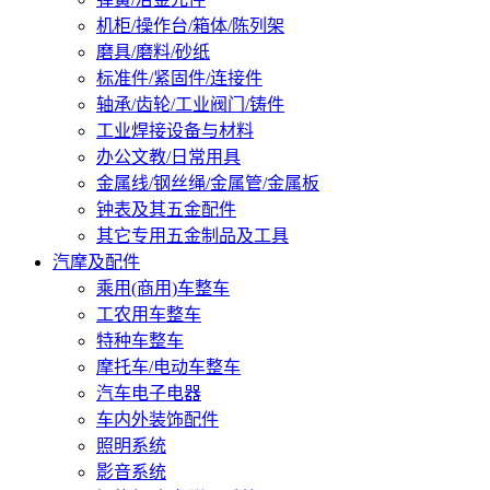
机柜/操作台/箱体/陈列架
磨具/磨料/砂纸
标准件/紧固件/连接件
轴承/齿轮/工业阀门/铸件
工业焊接设备与材料
办公文教/日常用具
金属线/钢丝绳/金属管/金属板
钟表及其五金配件
其它专用五金制品及工具
汽摩及配件
乘用(商用)车整车
工农用车整车
特种车整车
摩托车/电动车整车
汽车电子电器
车内外装饰配件
照明系统
影音系统