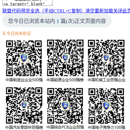
联盟代码预览
全选（手动CTRL+C复制）
清空
重新加载
关闭此
您今日已浏览本站内
1
篇(次)正文页面内容
⏳ 今日尚未验证