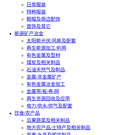
日常服装
特种服装
鞋帽及周边配饰
首饰及其它
能源矿产冶金
太阳能光伏/风能及配套
再生能源加工/利用
有色金属及型材
煤炭及相关制品
石油天然气及制品
金属/非金属矿产
有色金属冶金加工
金属带/板/卷/网
再生资源回收及应用
电力/供水/供气及配套
饮食/农产品
瓜果蔬菜及相关制品
地方农产品/土特产及相关制品
家禽/水产及相关制品