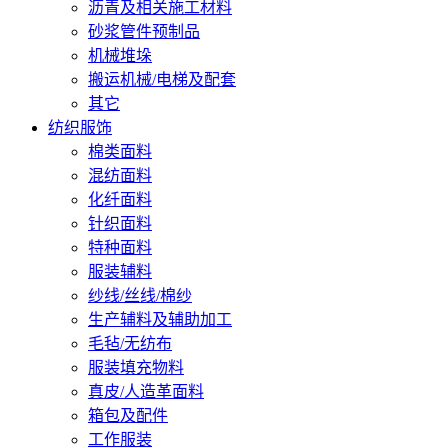
沥青及相关施工材料
砂浆管件预制品
机械堆垛
搬运机械/电梯及配套
其它
纺织服饰
棉类面料
混纺面料
化纤面料
针织面料
特种面料
服装辅料
纱线/丝线/棉纱
生产辅料及辅助加工
毛毡/无纺布
服装填充物料
真皮/人造革面料
箱包及配件
工作服装