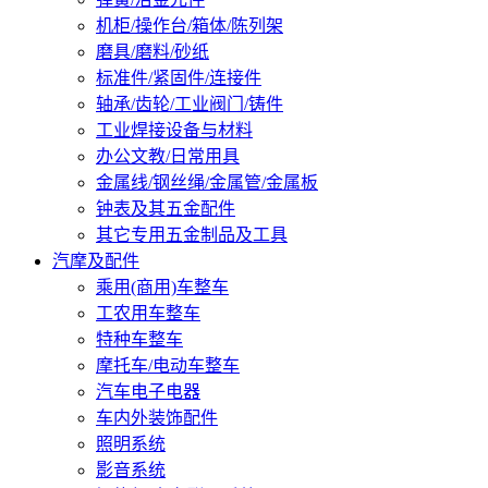
机柜/操作台/箱体/陈列架
磨具/磨料/砂纸
标准件/紧固件/连接件
轴承/齿轮/工业阀门/铸件
工业焊接设备与材料
办公文教/日常用具
金属线/钢丝绳/金属管/金属板
钟表及其五金配件
其它专用五金制品及工具
汽摩及配件
乘用(商用)车整车
工农用车整车
特种车整车
摩托车/电动车整车
汽车电子电器
车内外装饰配件
照明系统
影音系统