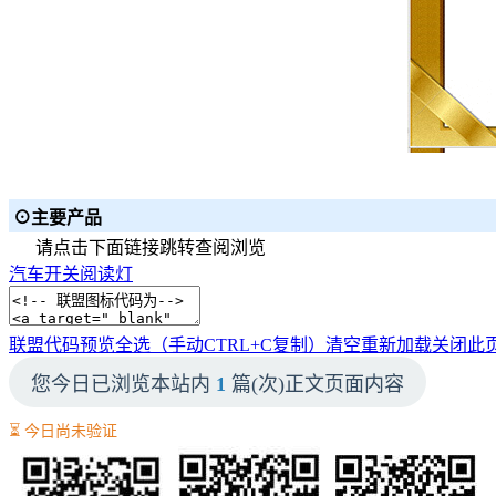
⊙主要产品
请点击下面链接跳转查阅浏览
汽车开关
阅读灯
联盟代码预览
全选（手动CTRL+C复制）
清空
重新加载
关闭此
您今日已浏览本站内
1
篇(次)正文页面内容
⏳ 今日尚未验证