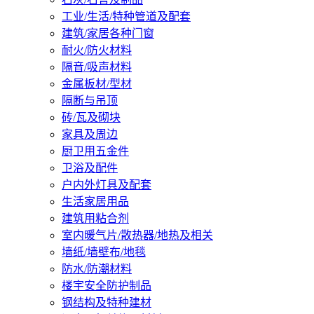
工业/生活/特种管道及配套
建筑/家居各种门窗
耐火/防火材料
隔音/吸声材料
金属板材/型材
隔断与吊顶
砖/瓦及砌块
家具及周边
厨卫用五金件
卫浴及配件
户内外灯具及配套
生活家居用品
建筑用粘合剂
室内暖气片/散热器/地热及相关
墙纸/墙壁布/地毯
防水/防潮材料
楼宇安全防护制品
钢结构及特种建材