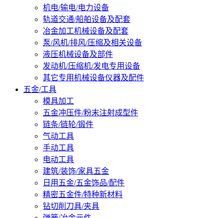
机电/输电/电力设备
轨道交通/船舶设备及配套
冶金加工机械设备及配套
泵/风机/排风/压缩及相关设备
液压机械设备及部件
发动机/压缩机/发电专用设备
其它专用机械设备仪器及配件
五金/工具
模具加工
五金冲压件/粉末注射成型件
链条/链轮/锻件
气动工具
手动工具
电动工具
建筑/装饰/家具五金
日用五金/五金饰品/配件
精密五金件/特种新材料
钻切削刀具/夹具
弹簧/冶金元件