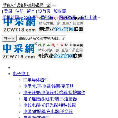
|
登录
|
注册
|
留言
|
设首页
|
加收藏
手机访问
公众号
爱学海
网站建设
商标申请
搜一下
电子电工
IC半导体器件
电阻/电容/电感/线圈/变压器
电子开关/电位器/传感器/保护器件
电子连接线/线束/端子/连接器
电线电缆/光纤光缆/特种线缆
电源/适配器/充电器/逆变器
电声/光学器件