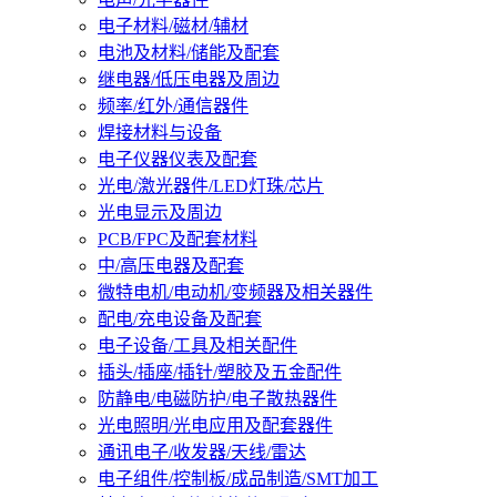
电子材料/磁材/辅材
电池及材料/储能及配套
继电器/低压电器及周边
频率/红外/通信器件
焊接材料与设备
电子仪器仪表及配套
光电/激光器件/LED灯珠/芯片
光电显示及周边
PCB/FPC及配套材料
中/高压电器及配套
微特电机/电动机/变频器及相关器件
配电/充电设备及配套
电子设备/工具及相关配件
插头/插座/插针/塑胶及五金配件
防静电/电磁防护/电子散热器件
光电照明/光电应用及配套器件
通讯电子/收发器/天线/雷达
电子组件/控制板/成品制造/SMT加工