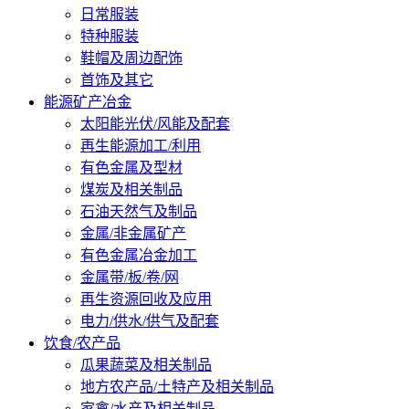
日常服装
特种服装
鞋帽及周边配饰
首饰及其它
能源矿产冶金
太阳能光伏/风能及配套
再生能源加工/利用
有色金属及型材
煤炭及相关制品
石油天然气及制品
金属/非金属矿产
有色金属冶金加工
金属带/板/卷/网
再生资源回收及应用
电力/供水/供气及配套
饮食/农产品
瓜果蔬菜及相关制品
地方农产品/土特产及相关制品
家禽/水产及相关制品