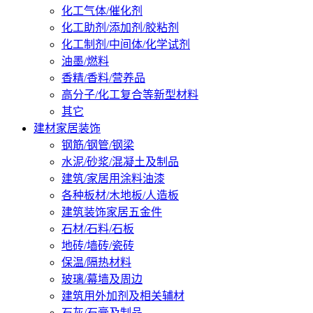
化工气体/催化剂
化工助剂/添加剂/胶粘剂
化工制剂/中间体/化学试剂
油墨/燃料
香精/香料/营养品
高分子/化工复合等新型材料
其它
建材家居装饰
钢筋/钢管/钢梁
水泥/砂浆/混凝土及制品
建筑/家居用涂料油漆
各种板材/木地板/人造板
建筑装饰家居五金件
石材/石料/石板
地砖/墙砖/瓷砖
保温/隔热材料
玻璃/幕墙及周边
建筑用外加剂及相关辅材
石灰/石膏及制品