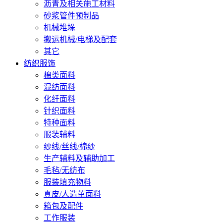
沥青及相关施工材料
砂浆管件预制品
机械堆垛
搬运机械/电梯及配套
其它
纺织服饰
棉类面料
混纺面料
化纤面料
针织面料
特种面料
服装辅料
纱线/丝线/棉纱
生产辅料及辅助加工
毛毡/无纺布
服装填充物料
真皮/人造革面料
箱包及配件
工作服装