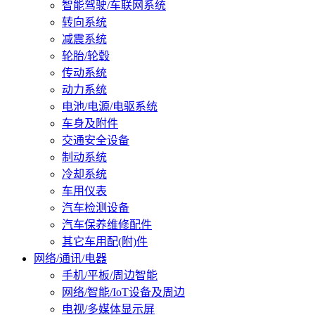
智能驾驶/车联网系统
转向系统
减震系统
轮胎/轮毂
传动系统
动力系统
电池/电源/电驱系统
车身及附件
交通安全设备
制动系统
冷却系统
车用仪表
汽车检测设备
汽车保养维修配件
其它车用配(附)件
网络/通讯/电器
手机/平板/周边智能
网络/智能/IoT设备及周边
电视/多媒体显示屏