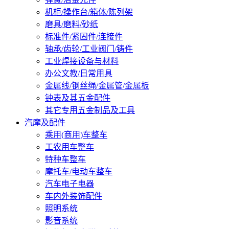
机柜/操作台/箱体/陈列架
磨具/磨料/砂纸
标准件/紧固件/连接件
轴承/齿轮/工业阀门/铸件
工业焊接设备与材料
办公文教/日常用具
金属线/钢丝绳/金属管/金属板
钟表及其五金配件
其它专用五金制品及工具
汽摩及配件
乘用(商用)车整车
工农用车整车
特种车整车
摩托车/电动车整车
汽车电子电器
车内外装饰配件
照明系统
影音系统