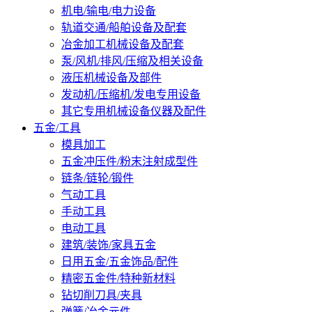
机电/输电/电力设备
轨道交通/船舶设备及配套
冶金加工机械设备及配套
泵/风机/排风/压缩及相关设备
液压机械设备及部件
发动机/压缩机/发电专用设备
其它专用机械设备仪器及配件
五金/工具
模具加工
五金冲压件/粉末注射成型件
链条/链轮/锻件
气动工具
手动工具
电动工具
建筑/装饰/家具五金
日用五金/五金饰品/配件
精密五金件/特种新材料
钻切削刀具/夹具
弹簧/冶金元件