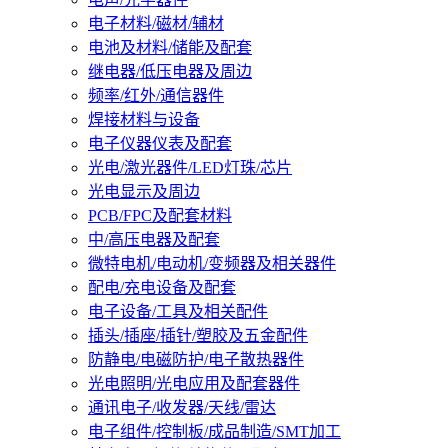
电子材料/磁材/辅材
电池及材料/储能及配套
继电器/低压电器及周边
频率/红外/通信器件
焊接材料与设备
电子仪器仪表及配套
光电/激光器件/LED灯珠/芯片
光电显示及周边
PCB/FPC及配套材料
中/高压电器及配套
微特电机/电动机/变频器及相关器件
配电/充电设备及配套
电子设备/工具及相关配件
插头/插座/插针/塑胶及五金配件
防静电/电磁防护/电子散热器件
光电照明/光电应用及配套器件
通讯电子/收发器/天线/雷达
电子组件/控制板/成品制造/SMT加工