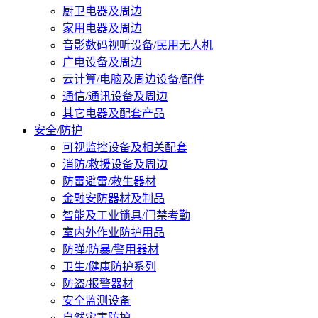
厨卫电器及周边
家用电器及周边
音影数码视听设备/民用无人机
广电设备及周边
云计算/电脑及周边设备/配件
通信/通讯设备及周边
其它电器及配套产品
安全/防护
可视监控设备及相关配套
消防/救援设备及周边
防雷避雷/救生器材
金融安防器材及制品
智能及工业锁具/门禁考勤
室内外作业防护用品
防弹/防暴/警用器材
卫生/健康防护系列
防盗/报警器材
安全监测设备
自然灾害防护