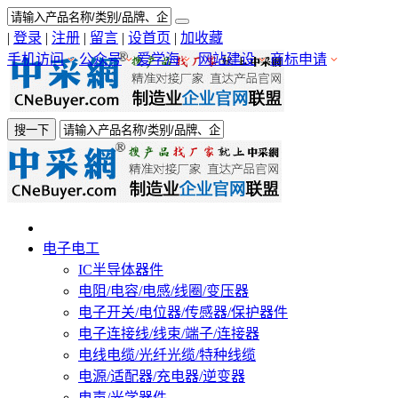
|
登录
|
注册
|
留言
|
设首页
|
加收藏
手机访问
公众号
爱学海
网站建设
商标申请
搜一下
电子电工
IC半导体器件
电阻/电容/电感/线圈/变压器
电子开关/电位器/传感器/保护器件
电子连接线/线束/端子/连接器
电线电缆/光纤光缆/特种线缆
电源/适配器/充电器/逆变器
电声/光学器件