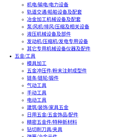
机电/输电/电力设备
轨道交通/船舶设备及配套
冶金加工机械设备及配套
泵/风机/排风/压缩及相关设备
液压机械设备及部件
发动机/压缩机/发电专用设备
其它专用机械设备仪器及配件
五金/工具
模具加工
五金冲压件/粉末注射成型件
链条/链轮/锻件
气动工具
手动工具
电动工具
建筑/装饰/家具五金
日用五金/五金饰品/配件
精密五金件/特种新材料
钻切削刀具/夹具
弹簧/冶金元件