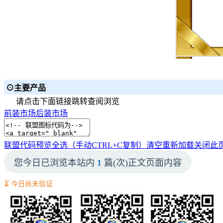
⊙主要产品
请点击下面链接跳转查阅浏览
前装市场
后装市场
联盟代码预览
全选（手动CTRL+C复制）
清空
重新加载
关闭此
您今日已浏览本站内
1
篇(次)正文页面内容
⏳ 今日尚未验证