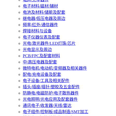
电子材料/磁材/辅材
电池及材料/储能及配套
继电器/低压电器及周边
频率/红外/通信器件
焊接材料与设备
电子仪器仪表及配套
光电/激光器件/LED灯珠/芯片
光电显示及周边
PCB/FPC及配套材料
中/高压电器及配套
微特电机/电动机/变频器及相关器件
配电/充电设备及配套
电子设备/工具及相关配件
插头/插座/插针/塑胶及五金配件
防静电/电磁防护/电子散热器件
光电照明/光电应用及配套器件
通讯电子/收发器/天线/雷达
电子组件/控制板/成品制造/SMT加工