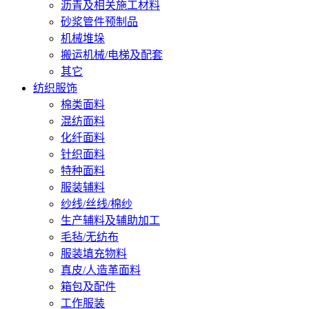
沥青及相关施工材料
砂浆管件预制品
机械堆垛
搬运机械/电梯及配套
其它
纺织服饰
棉类面料
混纺面料
化纤面料
针织面料
特种面料
服装辅料
纱线/丝线/棉纱
生产辅料及辅助加工
毛毡/无纺布
服装填充物料
真皮/人造革面料
箱包及配件
工作服装