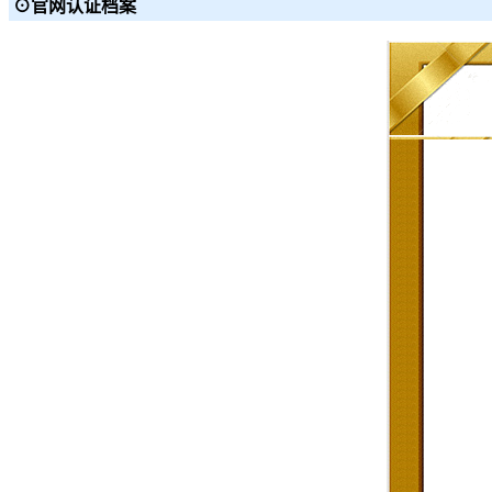
⊙官网认证档案