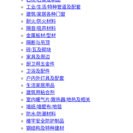
工业/生活/特种管道及配套
建筑/家居各种门窗
耐火/防火材料
隔音/吸声材料
金属板材/型材
隔断与吊顶
砖/瓦及砌块
家具及周边
厨卫用五金件
卫浴及配件
户内外灯具及配套
生活家居用品
建筑用粘合剂
室内暖气片/散热器/地热及相关
墙纸/墙壁布/地毯
防水/防潮材料
楼宇安全防护制品
钢结构及特种建材