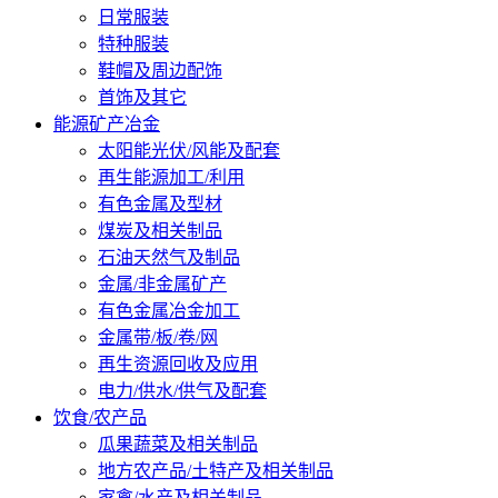
日常服装
特种服装
鞋帽及周边配饰
首饰及其它
能源矿产冶金
太阳能光伏/风能及配套
再生能源加工/利用
有色金属及型材
煤炭及相关制品
石油天然气及制品
金属/非金属矿产
有色金属冶金加工
金属带/板/卷/网
再生资源回收及应用
电力/供水/供气及配套
饮食/农产品
瓜果蔬菜及相关制品
地方农产品/土特产及相关制品
家禽/水产及相关制品