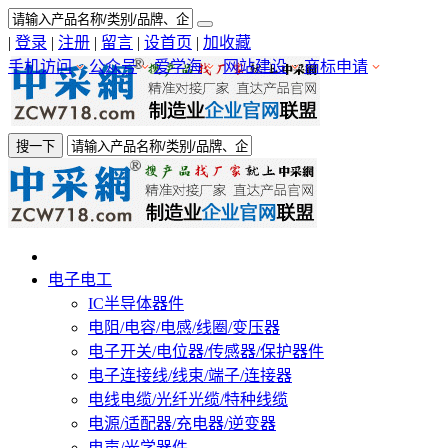
|
登录
|
注册
|
留言
|
设首页
|
加收藏
手机访问
公众号
爱学海
网站建设
商标申请
搜一下
电子电工
IC半导体器件
电阻/电容/电感/线圈/变压器
电子开关/电位器/传感器/保护器件
电子连接线/线束/端子/连接器
电线电缆/光纤光缆/特种线缆
电源/适配器/充电器/逆变器
电声/光学器件