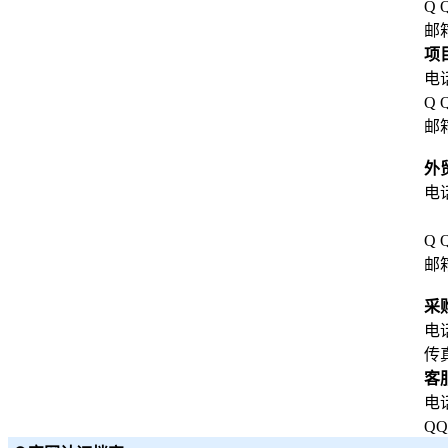
Q 
邮箱
项
电话
Q 
邮箱
hd
外
电话
05
Q 
邮箱
be
采
电话
传真
客
电话
QQ