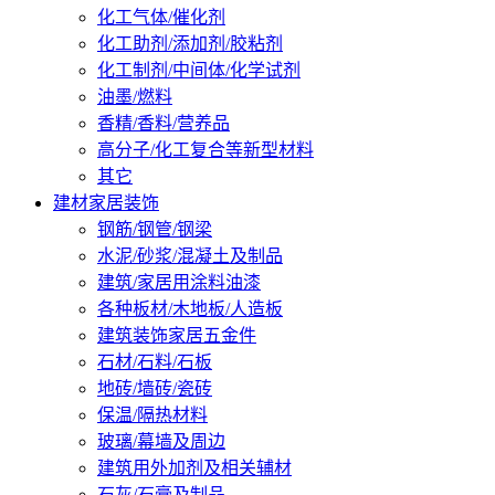
化工气体/催化剂
化工助剂/添加剂/胶粘剂
化工制剂/中间体/化学试剂
油墨/燃料
香精/香料/营养品
高分子/化工复合等新型材料
其它
建材家居装饰
钢筋/钢管/钢梁
水泥/砂浆/混凝土及制品
建筑/家居用涂料油漆
各种板材/木地板/人造板
建筑装饰家居五金件
石材/石料/石板
地砖/墙砖/瓷砖
保温/隔热材料
玻璃/幕墙及周边
建筑用外加剂及相关辅材
石灰/石膏及制品