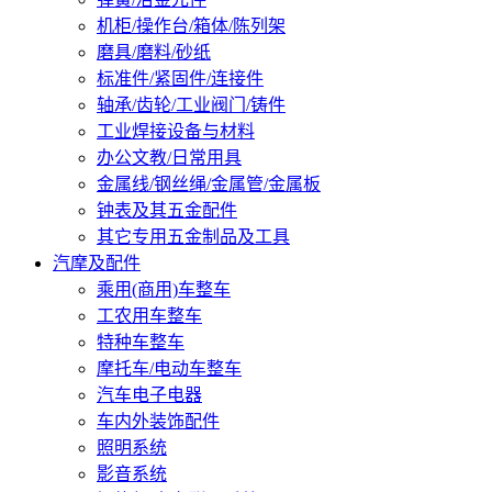
机柜/操作台/箱体/陈列架
磨具/磨料/砂纸
标准件/紧固件/连接件
轴承/齿轮/工业阀门/铸件
工业焊接设备与材料
办公文教/日常用具
金属线/钢丝绳/金属管/金属板
钟表及其五金配件
其它专用五金制品及工具
汽摩及配件
乘用(商用)车整车
工农用车整车
特种车整车
摩托车/电动车整车
汽车电子电器
车内外装饰配件
照明系统
影音系统