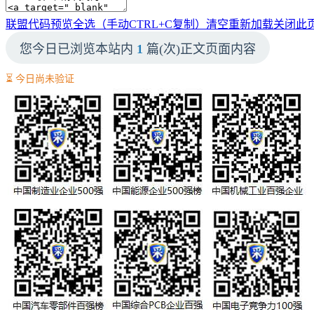
联盟代码预览
全选（手动CTRL+C复制）
清空
重新加载
关闭此
您今日已浏览本站内
1
篇(次)正文页面内容
⏳ 今日尚未验证