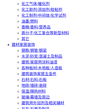
化工气体/催化剂
化工助剂/添加剂/胶粘剂
化工制剂/中间体/化学试剂
油墨/燃料
香精/香料/营养品
高分子/化工复合等新型材料
其它
建材家居装饰
钢筋/钢管/钢梁
水泥/砂浆/混凝土及制品
建筑/家居用涂料油漆
各种板材/木地板/人造板
建筑装饰家居五金件
石材/石料/石板
地砖/墙砖/瓷砖
保温/隔热材料
玻璃/幕墙及周边
建筑用外加剂及相关辅材
石灰/石膏及制品