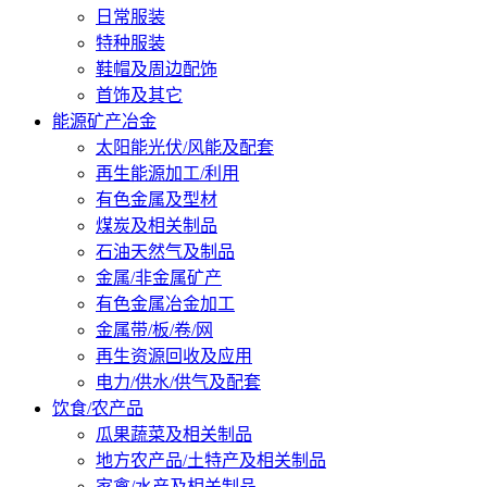
日常服装
特种服装
鞋帽及周边配饰
首饰及其它
能源矿产冶金
太阳能光伏/风能及配套
再生能源加工/利用
有色金属及型材
煤炭及相关制品
石油天然气及制品
金属/非金属矿产
有色金属冶金加工
金属带/板/卷/网
再生资源回收及应用
电力/供水/供气及配套
饮食/农产品
瓜果蔬菜及相关制品
地方农产品/土特产及相关制品
家禽/水产及相关制品