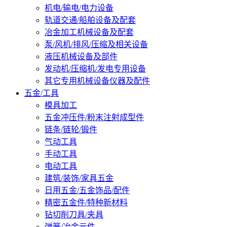
机电/输电/电力设备
轨道交通/船舶设备及配套
冶金加工机械设备及配套
泵/风机/排风/压缩及相关设备
液压机械设备及部件
发动机/压缩机/发电专用设备
其它专用机械设备仪器及配件
五金/工具
模具加工
五金冲压件/粉末注射成型件
链条/链轮/锻件
气动工具
手动工具
电动工具
建筑/装饰/家具五金
日用五金/五金饰品/配件
精密五金件/特种新材料
钻切削刀具/夹具
弹簧/冶金元件