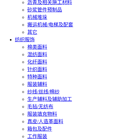
沥青及相关施工材料
砂浆管件预制品
机械堆垛
搬运机械/电梯及配套
其它
纺织服饰
棉类面料
混纺面料
化纤面料
针织面料
特种面料
服装辅料
纱线/丝线/棉纱
生产辅料及辅助加工
毛毡/无纺布
服装填充物料
真皮/人造革面料
箱包及配件
工作服装