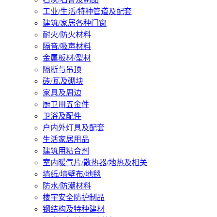
工业/生活/特种管道及配套
建筑/家居各种门窗
耐火/防火材料
隔音/吸声材料
金属板材/型材
隔断与吊顶
砖/瓦及砌块
家具及周边
厨卫用五金件
卫浴及配件
户内外灯具及配套
生活家居用品
建筑用粘合剂
室内暖气片/散热器/地热及相关
墙纸/墙壁布/地毯
防水/防潮材料
楼宇安全防护制品
钢结构及特种建材