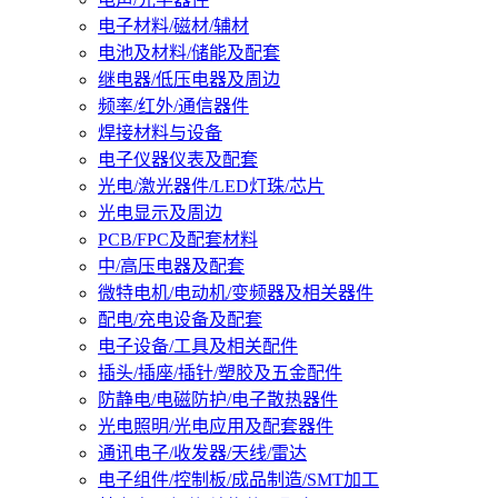
电子材料/磁材/辅材
电池及材料/储能及配套
继电器/低压电器及周边
频率/红外/通信器件
焊接材料与设备
电子仪器仪表及配套
光电/激光器件/LED灯珠/芯片
光电显示及周边
PCB/FPC及配套材料
中/高压电器及配套
微特电机/电动机/变频器及相关器件
配电/充电设备及配套
电子设备/工具及相关配件
插头/插座/插针/塑胶及五金配件
防静电/电磁防护/电子散热器件
光电照明/光电应用及配套器件
通讯电子/收发器/天线/雷达
电子组件/控制板/成品制造/SMT加工