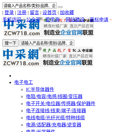
|
登录
|
注册
|
留言
|
设首页
|
加收藏
手机访问
公众号
爱学海
网站建设
商标申请
搜一下
电子电工
IC半导体器件
电阻/电容/电感/线圈/变压器
电子开关/电位器/传感器/保护器件
电子连接线/线束/端子/连接器
电线电缆/光纤光缆/特种线缆
电源/适配器/充电器/逆变器
电声/光学器件