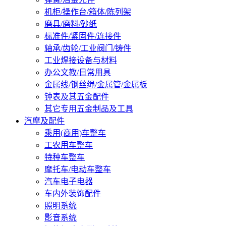
机柜/操作台/箱体/陈列架
磨具/磨料/砂纸
标准件/紧固件/连接件
轴承/齿轮/工业阀门/铸件
工业焊接设备与材料
办公文教/日常用具
金属线/钢丝绳/金属管/金属板
钟表及其五金配件
其它专用五金制品及工具
汽摩及配件
乘用(商用)车整车
工农用车整车
特种车整车
摩托车/电动车整车
汽车电子电器
车内外装饰配件
照明系统
影音系统