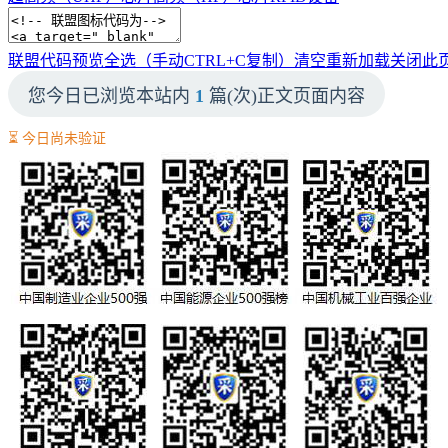
联盟代码预览
全选（手动CTRL+C复制）
清空
重新加载
关闭此
您今日已浏览本站内
1
篇(次)正文页面内容
⏳ 今日尚未验证