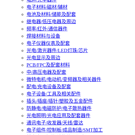
电子材料/磁材/辅材
电池及材料/储能及配套
继电器/低压电器及周边
频率/红外/通信器件
焊接材料与设备
电子仪器仪表及配套
光电/激光器件/LED灯珠/芯片
光电显示及周边
PCB/FPC及配套材料
中/高压电器及配套
微特电机/电动机/变频器及相关器件
配电/充电设备及配套
电子设备/工具及相关配件
插头/插座/插针/塑胶及五金配件
防静电/电磁防护/电子散热器件
光电照明/光电应用及配套器件
通讯电子/收发器/天线/雷达
电子组件/控制板/成品制造/SMT加工