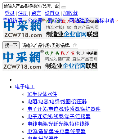
|
登录
|
注册
|
留言
|
设首页
|
加收藏
手机访问
公众号
爱学海
网站建设
商标申请
搜一下
电子电工
IC半导体器件
电阻/电容/电感/线圈/变压器
电子开关/电位器/传感器/保护器件
电子连接线/线束/端子/连接器
电线电缆/光纤光缆/特种线缆
电源/适配器/充电器/逆变器
电声/光学器件