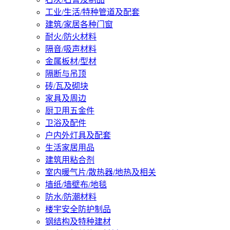
工业/生活/特种管道及配套
建筑/家居各种门窗
耐火/防火材料
隔音/吸声材料
金属板材/型材
隔断与吊顶
砖/瓦及砌块
家具及周边
厨卫用五金件
卫浴及配件
户内外灯具及配套
生活家居用品
建筑用粘合剂
室内暖气片/散热器/地热及相关
墙纸/墙壁布/地毯
防水/防潮材料
楼宇安全防护制品
钢结构及特种建材