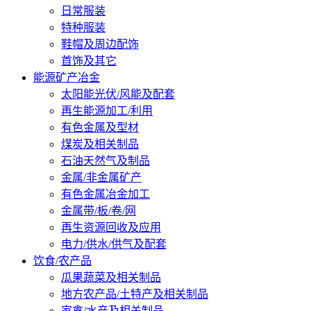
日常服装
特种服装
鞋帽及周边配饰
首饰及其它
能源矿产冶金
太阳能光伏/风能及配套
再生能源加工/利用
有色金属及型材
煤炭及相关制品
石油天然气及制品
金属/非金属矿产
有色金属冶金加工
金属带/板/卷/网
再生资源回收及应用
电力/供水/供气及配套
饮食/农产品
瓜果蔬菜及相关制品
地方农产品/土特产及相关制品
家禽/水产及相关制品