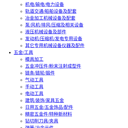
机电/输电/电力设备
轨道交通/船舶设备及配套
冶金加工机械设备及配套
泵/风机/排风/压缩及相关设备
液压机械设备及部件
发动机/压缩机/发电专用设备
其它专用机械设备仪器及配件
五金/工具
模具加工
五金冲压件/粉末注射成型件
链条/链轮/锻件
气动工具
手动工具
电动工具
建筑/装饰/家具五金
日用五金/五金饰品/配件
精密五金件/特种新材料
钻切削刀具/夹具
弹簧/冶金元件