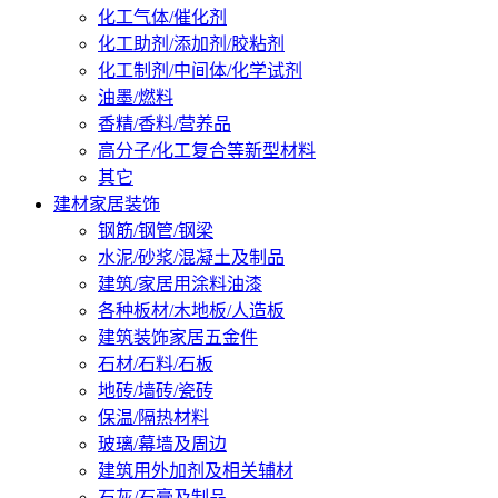
化工气体/催化剂
化工助剂/添加剂/胶粘剂
化工制剂/中间体/化学试剂
油墨/燃料
香精/香料/营养品
高分子/化工复合等新型材料
其它
建材家居装饰
钢筋/钢管/钢梁
水泥/砂浆/混凝土及制品
建筑/家居用涂料油漆
各种板材/木地板/人造板
建筑装饰家居五金件
石材/石料/石板
地砖/墙砖/瓷砖
保温/隔热材料
玻璃/幕墙及周边
建筑用外加剂及相关辅材
石灰/石膏及制品