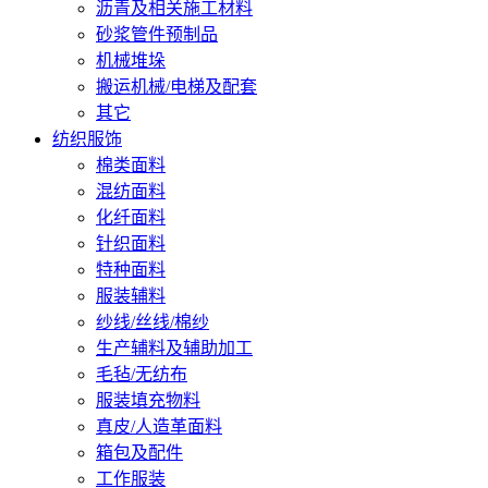
沥青及相关施工材料
砂浆管件预制品
机械堆垛
搬运机械/电梯及配套
其它
纺织服饰
棉类面料
混纺面料
化纤面料
针织面料
特种面料
服装辅料
纱线/丝线/棉纱
生产辅料及辅助加工
毛毡/无纺布
服装填充物料
真皮/人造革面料
箱包及配件
工作服装