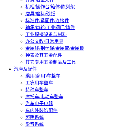
机柜/操作台/箱体/陈列架
磨具/磨料/砂纸
标准件/紧固件/连接件
轴承/齿轮/工业阀门/铸件
工业焊接设备与材料
办公文教/日常用具
金属线/钢丝绳/金属管/金属板
钟表及其五金配件
其它专用五金制品及工具
汽摩及配件
乘用(商用)车整车
工农用车整车
特种车整车
摩托车/电动车整车
汽车电子电器
车内外装饰配件
照明系统
影音系统