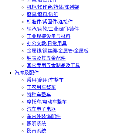
机柜/操作台/箱体/陈列架
磨具/磨料/砂纸
标准件/紧固件/连接件
轴承/齿轮/工业阀门/铸件
工业焊接设备与材料
办公文教/日常用具
金属线/钢丝绳/金属管/金属板
钟表及其五金配件
其它专用五金制品及工具
汽摩及配件
乘用(商用)车整车
工农用车整车
特种车整车
摩托车/电动车整车
汽车电子电器
车内外装饰配件
照明系统
影音系统