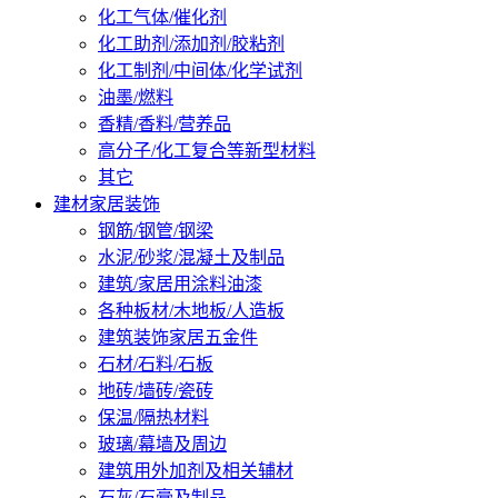
化工气体/催化剂
化工助剂/添加剂/胶粘剂
化工制剂/中间体/化学试剂
油墨/燃料
香精/香料/营养品
高分子/化工复合等新型材料
其它
建材家居装饰
钢筋/钢管/钢梁
水泥/砂浆/混凝土及制品
建筑/家居用涂料油漆
各种板材/木地板/人造板
建筑装饰家居五金件
石材/石料/石板
地砖/墙砖/瓷砖
保温/隔热材料
玻璃/幕墙及周边
建筑用外加剂及相关辅材
石灰/石膏及制品