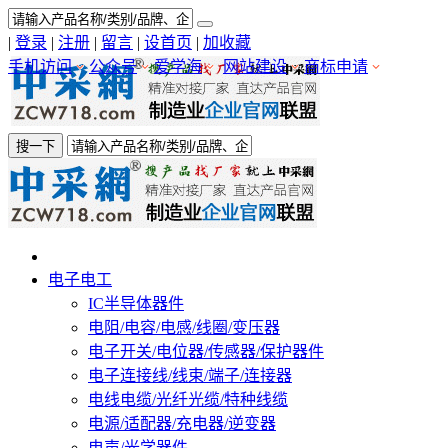
|
登录
|
注册
|
留言
|
设首页
|
加收藏
手机访问
公众号
爱学海
网站建设
商标申请
搜一下
电子电工
IC半导体器件
电阻/电容/电感/线圈/变压器
电子开关/电位器/传感器/保护器件
电子连接线/线束/端子/连接器
电线电缆/光纤光缆/特种线缆
电源/适配器/充电器/逆变器
电声/光学器件