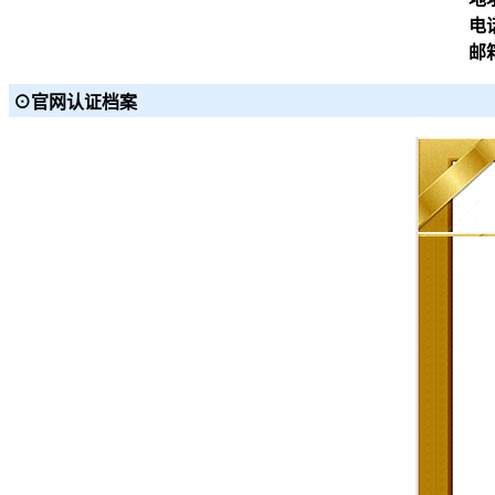
电
邮
dq
⊙官网认证档案