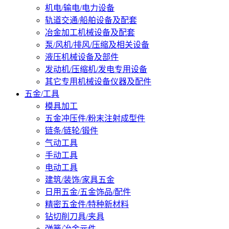
机电/输电/电力设备
轨道交通/船舶设备及配套
冶金加工机械设备及配套
泵/风机/排风/压缩及相关设备
液压机械设备及部件
发动机/压缩机/发电专用设备
其它专用机械设备仪器及配件
五金/工具
模具加工
五金冲压件/粉末注射成型件
链条/链轮/锻件
气动工具
手动工具
电动工具
建筑/装饰/家具五金
日用五金/五金饰品/配件
精密五金件/特种新材料
钻切削刀具/夹具
弹簧/冶金元件