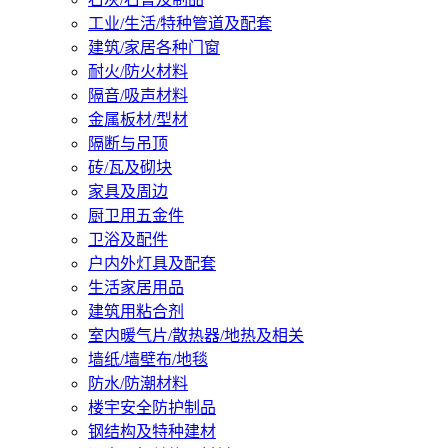
工业/生活/特种管道及配套
建筑/家居各种门窗
耐火/防火材料
隔音/吸声材料
金属板材/型材
隔断与吊顶
砖/瓦及砌块
家具及周边
厨卫用五金件
卫浴及配件
户内外灯具及配套
生活家居用品
建筑用粘合剂
室内暖气片/散热器/地热及相关
墙纸/墙壁布/地毯
防水/防潮材料
楼宇安全防护制品
钢结构及特种建材