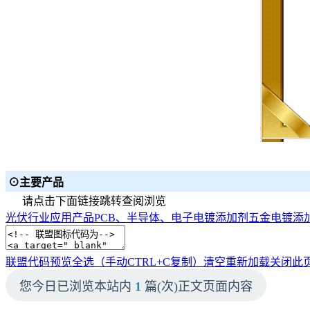
⊙主要产品
请点击下面链接跳转查阅浏览
光伏行业应用产品
PCB、半导体、电子电镀添加剂
五金电镀添
联盟代码预览
全选（手动CTRL+C复制）
清空
重新加载
关闭此
您今日已浏览本站内
1
篇(次)正文页面内容