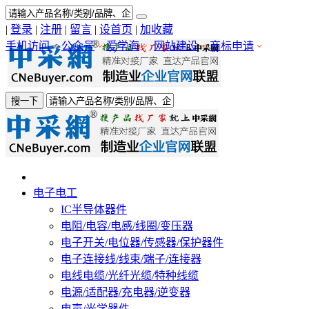
|
登录
|
注册
|
留言
|
设首页
|
加收藏
手机访问
公众号
爱学海
网站建设
商标申请
搜一下
电子电工
IC半导体器件
电阻/电容/电感/线圈/变压器
电子开关/电位器/传感器/保护器件
电子连接线/线束/端子/连接器
电线电缆/光纤光缆/特种线缆
电源/适配器/充电器/逆变器
电声/光学器件