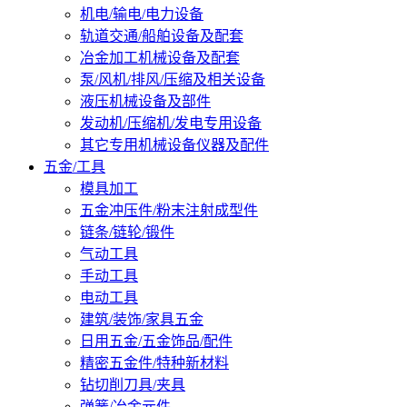
机电/输电/电力设备
轨道交通/船舶设备及配套
冶金加工机械设备及配套
泵/风机/排风/压缩及相关设备
液压机械设备及部件
发动机/压缩机/发电专用设备
其它专用机械设备仪器及配件
五金/工具
模具加工
五金冲压件/粉末注射成型件
链条/链轮/锻件
气动工具
手动工具
电动工具
建筑/装饰/家具五金
日用五金/五金饰品/配件
精密五金件/特种新材料
钻切削刀具/夹具
弹簧/冶金元件