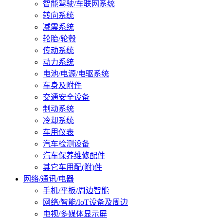
智能驾驶/车联网系统
转向系统
减震系统
轮胎/轮毂
传动系统
动力系统
电池/电源/电驱系统
车身及附件
交通安全设备
制动系统
冷却系统
车用仪表
汽车检测设备
汽车保养维修配件
其它车用配(附)件
网络/通讯/电器
手机/平板/周边智能
网络/智能/IoT设备及周边
电视/多媒体显示屏