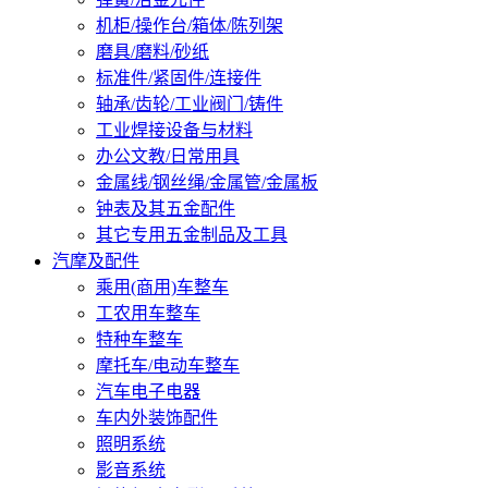
机柜/操作台/箱体/陈列架
磨具/磨料/砂纸
标准件/紧固件/连接件
轴承/齿轮/工业阀门/铸件
工业焊接设备与材料
办公文教/日常用具
金属线/钢丝绳/金属管/金属板
钟表及其五金配件
其它专用五金制品及工具
汽摩及配件
乘用(商用)车整车
工农用车整车
特种车整车
摩托车/电动车整车
汽车电子电器
车内外装饰配件
照明系统
影音系统