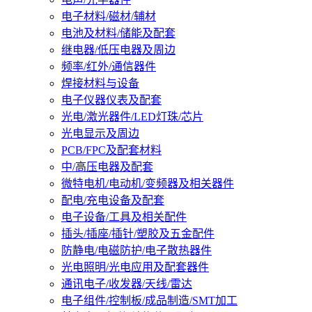
电子材料/磁材/辅材
电池及材料/储能及配套
继电器/低压电器及周边
频率/红外/通信器件
焊接材料与设备
电子仪器仪表及配套
光电/激光器件/LED灯珠/芯片
光电显示及周边
PCB/FPC及配套材料
中/高压电器及配套
微特电机/电动机/变频器及相关器件
配电/充电设备及配套
电子设备/工具及相关配件
插头/插座/插针/塑胶及五金配件
防静电/电磁防护/电子散热器件
光电照明/光电应用及配套器件
通讯电子/收发器/天线/雷达
电子组件/控制板/成品制造/SMT加工