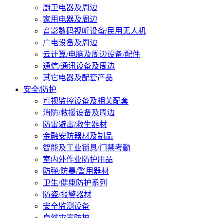
厨卫电器及周边
家用电器及周边
音影数码视听设备/民用无人机
广电设备及周边
云计算/电脑及周边设备/配件
通信/通讯设备及周边
其它电器及配套产品
安全/防护
可视监控设备及相关配套
消防/救援设备及周边
防雷避雷/救生器材
金融安防器材及制品
智能及工业锁具/门禁考勤
室内外作业防护用品
防弹/防暴/警用器材
卫生/健康防护系列
防盗/报警器材
安全监测设备
自然灾害防护