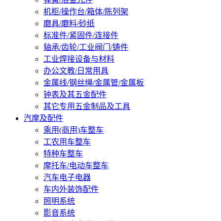
机柜/操作台/箱体/陈列架
磨具/磨料/砂纸
标准件/紧固件/连接件
轴承/齿轮/工业阀门/铸件
工业焊接设备与材料
办公文教/日常用具
金属线/钢丝绳/金属管/金属板
钟表及其五金配件
其它专用五金制品及工具
汽摩及配件
乘用(商用)车整车
工农用车整车
特种车整车
摩托车/电动车整车
汽车电子电器
车内外装饰配件
照明系统
影音系统