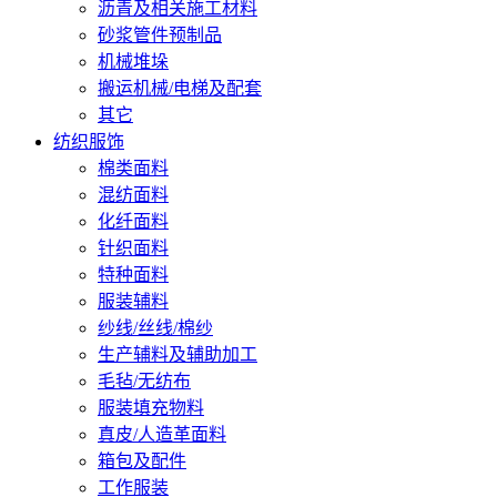
沥青及相关施工材料
砂浆管件预制品
机械堆垛
搬运机械/电梯及配套
其它
纺织服饰
棉类面料
混纺面料
化纤面料
针织面料
特种面料
服装辅料
纱线/丝线/棉纱
生产辅料及辅助加工
毛毡/无纺布
服装填充物料
真皮/人造革面料
箱包及配件
工作服装