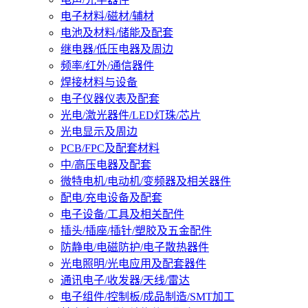
电子材料/磁材/辅材
电池及材料/储能及配套
继电器/低压电器及周边
频率/红外/通信器件
焊接材料与设备
电子仪器仪表及配套
光电/激光器件/LED灯珠/芯片
光电显示及周边
PCB/FPC及配套材料
中/高压电器及配套
微特电机/电动机/变频器及相关器件
配电/充电设备及配套
电子设备/工具及相关配件
插头/插座/插针/塑胶及五金配件
防静电/电磁防护/电子散热器件
光电照明/光电应用及配套器件
通讯电子/收发器/天线/雷达
电子组件/控制板/成品制造/SMT加工