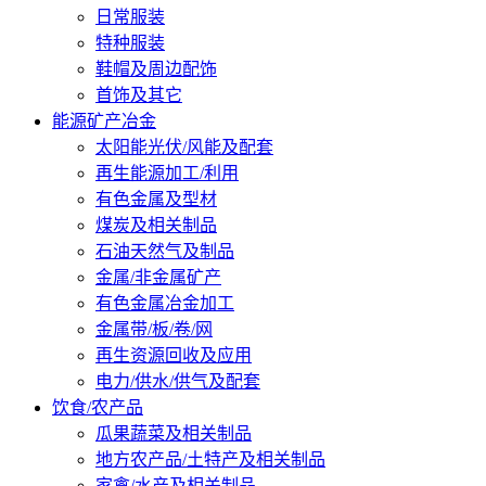
日常服装
特种服装
鞋帽及周边配饰
首饰及其它
能源矿产冶金
太阳能光伏/风能及配套
再生能源加工/利用
有色金属及型材
煤炭及相关制品
石油天然气及制品
金属/非金属矿产
有色金属冶金加工
金属带/板/卷/网
再生资源回收及应用
电力/供水/供气及配套
饮食/农产品
瓜果蔬菜及相关制品
地方农产品/土特产及相关制品
家禽/水产及相关制品