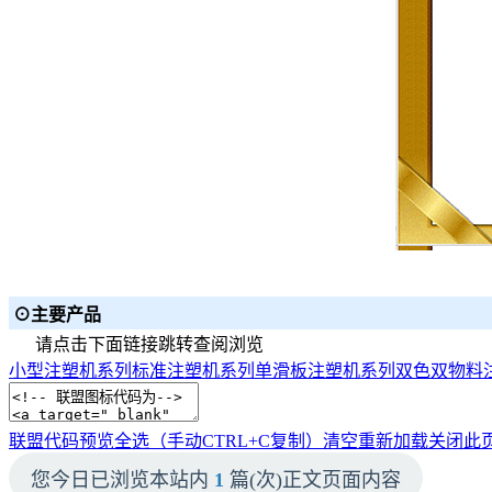
⊙主要产品
请点击下面链接跳转查阅浏览
小型注塑机系列
标准注塑机系列
单滑板注塑机系列
双色双物料
联盟代码预览
全选（手动CTRL+C复制）
清空
重新加载
关闭此
您今日已浏览本站内
1
篇(次)正文页面内容