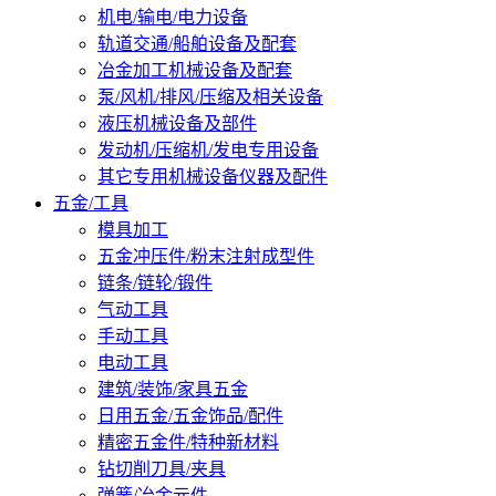
机电/输电/电力设备
轨道交通/船舶设备及配套
冶金加工机械设备及配套
泵/风机/排风/压缩及相关设备
液压机械设备及部件
发动机/压缩机/发电专用设备
其它专用机械设备仪器及配件
五金/工具
模具加工
五金冲压件/粉末注射成型件
链条/链轮/锻件
气动工具
手动工具
电动工具
建筑/装饰/家具五金
日用五金/五金饰品/配件
精密五金件/特种新材料
钻切削刀具/夹具
弹簧/冶金元件