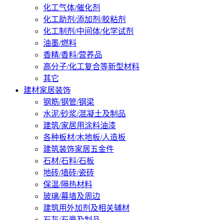
化工气体/催化剂
化工助剂/添加剂/胶粘剂
化工制剂/中间体/化学试剂
油墨/燃料
香精/香料/营养品
高分子/化工复合等新型材料
其它
建材家居装饰
钢筋/钢管/钢梁
水泥/砂浆/混凝土及制品
建筑/家居用涂料油漆
各种板材/木地板/人造板
建筑装饰家居五金件
石材/石料/石板
地砖/墙砖/瓷砖
保温/隔热材料
玻璃/幕墙及周边
建筑用外加剂及相关辅材
石灰/石膏及制品