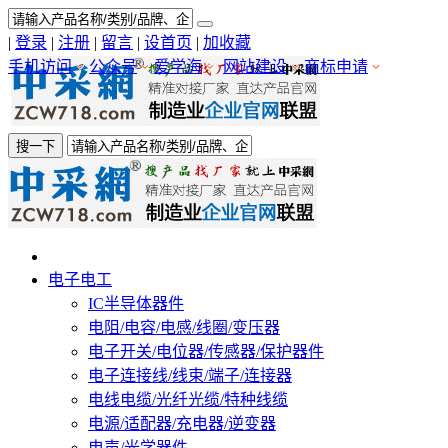
|
登录
|
注册
|
留言
|
设首页
|
加收藏
手机访问
公众号
爱学海
网站建设
商标申请
搜一下
电子电工
IC半导体器件
电阻/电容/电感/线圈/变压器
电子开关/电位器/传感器/保护器件
电子连接线/线束/端子/连接器
电线电缆/光纤光缆/特种线缆
电源/适配器/充电器/逆变器
电声/光学器件