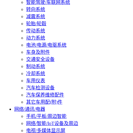
智能驾驶/车联网系统
转向系统
减震系统
轮胎/轮毂
传动系统
动力系统
电池/电源/电驱系统
车身及附件
交通安全设备
制动系统
冷却系统
车用仪表
汽车检测设备
汽车保养维修配件
其它车用配(附)件
网络/通讯/电器
手机/平板/周边智能
网络/智能/IoT设备及周边
电视/多媒体显示屏