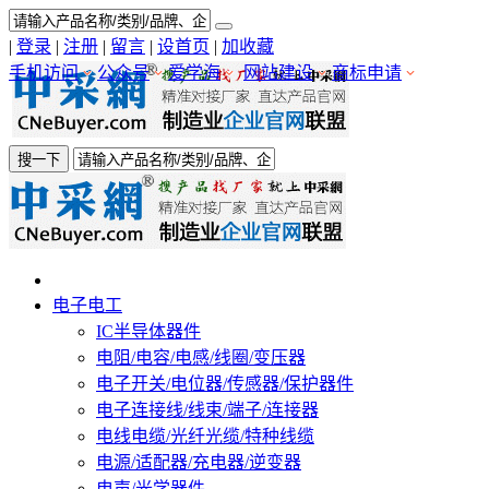
|
登录
|
注册
|
留言
|
设首页
|
加收藏
手机访问
公众号
爱学海
网站建设
商标申请
搜一下
电子电工
IC半导体器件
电阻/电容/电感/线圈/变压器
电子开关/电位器/传感器/保护器件
电子连接线/线束/端子/连接器
电线电缆/光纤光缆/特种线缆
电源/适配器/充电器/逆变器
电声/光学器件