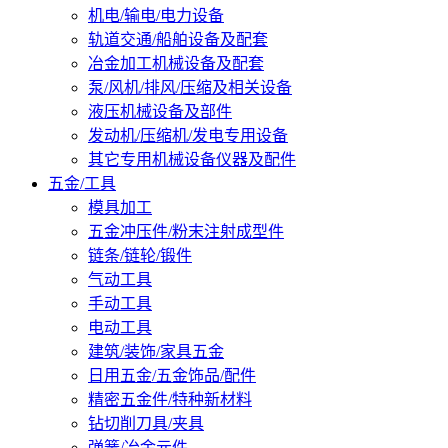
机电/输电/电力设备
轨道交通/船舶设备及配套
冶金加工机械设备及配套
泵/风机/排风/压缩及相关设备
液压机械设备及部件
发动机/压缩机/发电专用设备
其它专用机械设备仪器及配件
五金/工具
模具加工
五金冲压件/粉末注射成型件
链条/链轮/锻件
气动工具
手动工具
电动工具
建筑/装饰/家具五金
日用五金/五金饰品/配件
精密五金件/特种新材料
钻切削刀具/夹具
弹簧/冶金元件