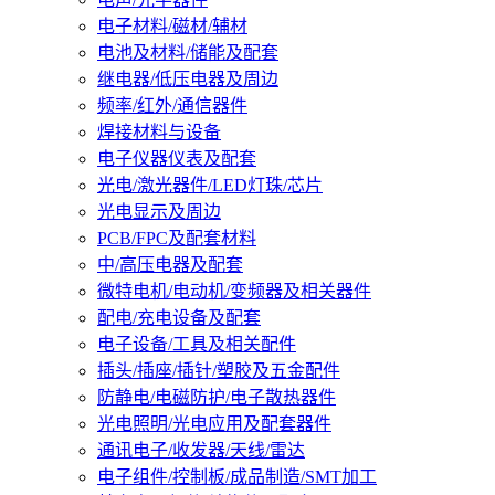
电子材料/磁材/辅材
电池及材料/储能及配套
继电器/低压电器及周边
频率/红外/通信器件
焊接材料与设备
电子仪器仪表及配套
光电/激光器件/LED灯珠/芯片
光电显示及周边
PCB/FPC及配套材料
中/高压电器及配套
微特电机/电动机/变频器及相关器件
配电/充电设备及配套
电子设备/工具及相关配件
插头/插座/插针/塑胶及五金配件
防静电/电磁防护/电子散热器件
光电照明/光电应用及配套器件
通讯电子/收发器/天线/雷达
电子组件/控制板/成品制造/SMT加工