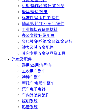
机柜/操作台/箱体/陈列架
磨具/磨料/砂纸
标准件/紧固件/连接件
轴承/齿轮/工业阀门/铸件
工业焊接设备与材料
办公文教/日常用具
金属线/钢丝绳/金属管/金属板
钟表及其五金配件
其它专用五金制品及工具
汽摩及配件
乘用(商用)车整车
工农用车整车
特种车整车
摩托车/电动车整车
汽车电子电器
车内外装饰配件
照明系统
影音系统