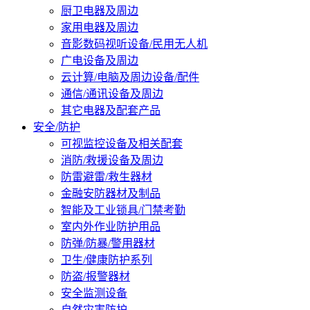
厨卫电器及周边
家用电器及周边
音影数码视听设备/民用无人机
广电设备及周边
云计算/电脑及周边设备/配件
通信/通讯设备及周边
其它电器及配套产品
安全/防护
可视监控设备及相关配套
消防/救援设备及周边
防雷避雷/救生器材
金融安防器材及制品
智能及工业锁具/门禁考勤
室内外作业防护用品
防弹/防暴/警用器材
卫生/健康防护系列
防盗/报警器材
安全监测设备
自然灾害防护