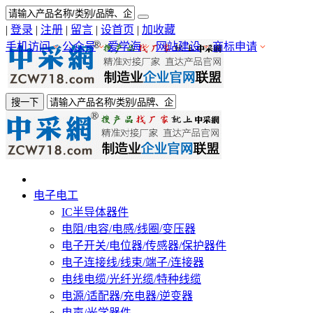
|
登录
|
注册
|
留言
|
设首页
|
加收藏
手机访问
公众号
爱学海
网站建设
商标申请
搜一下
电子电工
IC半导体器件
电阻/电容/电感/线圈/变压器
电子开关/电位器/传感器/保护器件
电子连接线/线束/端子/连接器
电线电缆/光纤光缆/特种线缆
电源/适配器/充电器/逆变器
电声/光学器件