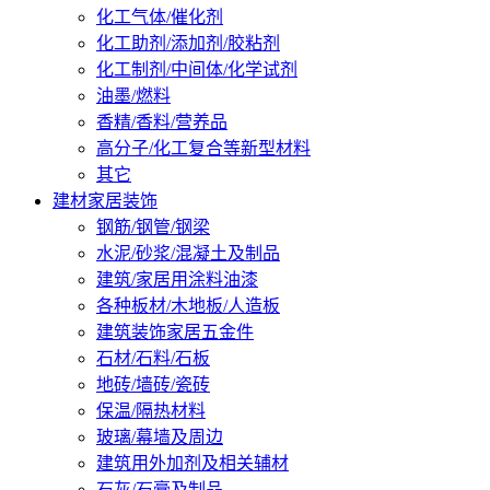
化工气体/催化剂
化工助剂/添加剂/胶粘剂
化工制剂/中间体/化学试剂
油墨/燃料
香精/香料/营养品
高分子/化工复合等新型材料
其它
建材家居装饰
钢筋/钢管/钢梁
水泥/砂浆/混凝土及制品
建筑/家居用涂料油漆
各种板材/木地板/人造板
建筑装饰家居五金件
石材/石料/石板
地砖/墙砖/瓷砖
保温/隔热材料
玻璃/幕墙及周边
建筑用外加剂及相关辅材
石灰/石膏及制品