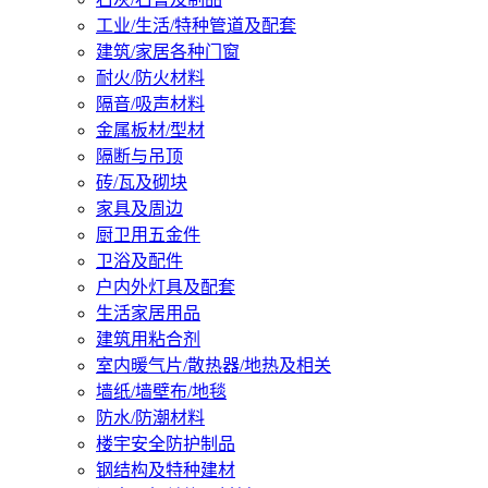
工业/生活/特种管道及配套
建筑/家居各种门窗
耐火/防火材料
隔音/吸声材料
金属板材/型材
隔断与吊顶
砖/瓦及砌块
家具及周边
厨卫用五金件
卫浴及配件
户内外灯具及配套
生活家居用品
建筑用粘合剂
室内暖气片/散热器/地热及相关
墙纸/墙壁布/地毯
防水/防潮材料
楼宇安全防护制品
钢结构及特种建材