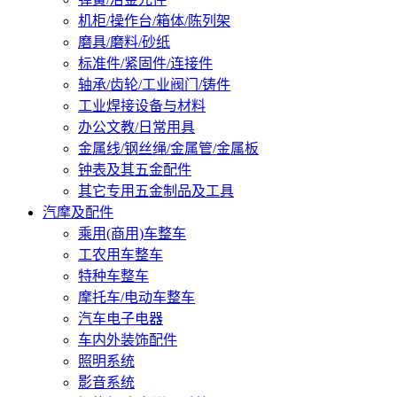
机柜/操作台/箱体/陈列架
磨具/磨料/砂纸
标准件/紧固件/连接件
轴承/齿轮/工业阀门/铸件
工业焊接设备与材料
办公文教/日常用具
金属线/钢丝绳/金属管/金属板
钟表及其五金配件
其它专用五金制品及工具
汽摩及配件
乘用(商用)车整车
工农用车整车
特种车整车
摩托车/电动车整车
汽车电子电器
车内外装饰配件
照明系统
影音系统