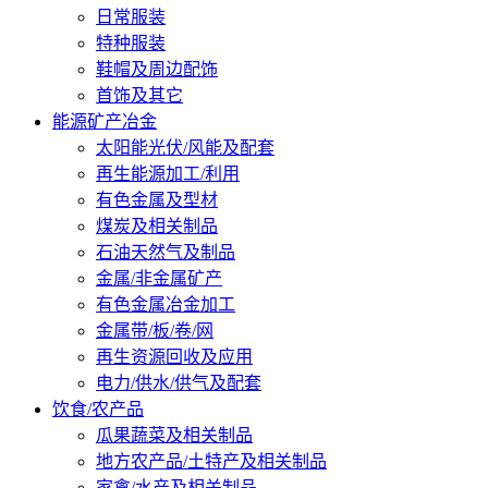
日常服装
特种服装
鞋帽及周边配饰
首饰及其它
能源矿产冶金
太阳能光伏/风能及配套
再生能源加工/利用
有色金属及型材
煤炭及相关制品
石油天然气及制品
金属/非金属矿产
有色金属冶金加工
金属带/板/卷/网
再生资源回收及应用
电力/供水/供气及配套
饮食/农产品
瓜果蔬菜及相关制品
地方农产品/土特产及相关制品
家禽/水产及相关制品