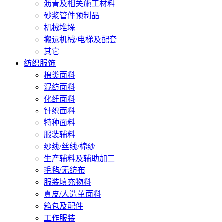
沥青及相关施工材料
砂浆管件预制品
机械堆垛
搬运机械/电梯及配套
其它
纺织服饰
棉类面料
混纺面料
化纤面料
针织面料
特种面料
服装辅料
纱线/丝线/棉纱
生产辅料及辅助加工
毛毡/无纺布
服装填充物料
真皮/人造革面料
箱包及配件
工作服装