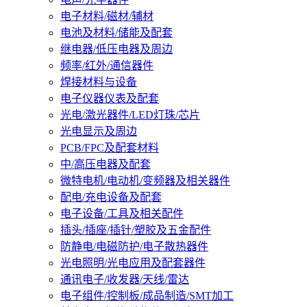
电子材料/磁材/辅材
电池及材料/储能及配套
继电器/低压电器及周边
频率/红外/通信器件
焊接材料与设备
电子仪器仪表及配套
光电/激光器件/LED灯珠/芯片
光电显示及周边
PCB/FPC及配套材料
中/高压电器及配套
微特电机/电动机/变频器及相关器件
配电/充电设备及配套
电子设备/工具及相关配件
插头/插座/插针/塑胶及五金配件
防静电/电磁防护/电子散热器件
光电照明/光电应用及配套器件
通讯电子/收发器/天线/雷达
电子组件/控制板/成品制造/SMT加工