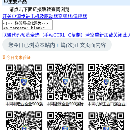
⊙主要产品
请点击下面链接跳转查阅浏览
开关电源
步进电机及驱动器
变频器/温控器
联盟代码预览
全选（手动CTRL+C复制）
清空
重新加载
关闭此
您今日已浏览本站内
1
篇(次)正文页面内容
⏳ 今日尚未验证