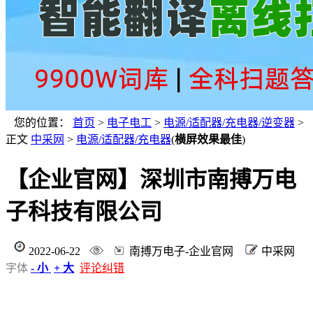
您的位置：
首页
>
电子电工
>
电源/适配器/充电器/逆变器
>
正文
中采网
>
电源/适配器/充电器
(
横屏效果最佳
)
【企业官网】深圳市南搏万电
子科技有限公司
2022-06-22
南搏万电子-企业官网
中采网
字体
- 小
+ 大
评论纠错