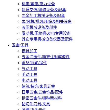
机电/输电/电力设备
轨道交通/船舶设备及配套
冶金加工机械设备及配套
泵/风机/排风/压缩及相关设备
液压机械设备及部件
发动机/压缩机/发电专用设备
其它专用机械设备仪器及配件
五金/工具
模具加工
五金冲压件/粉末注射成型件
链条/链轮/锻件
气动工具
手动工具
电动工具
建筑/装饰/家具五金
日用五金/五金饰品/配件
精密五金件/特种新材料
钻切削刀具/夹具
弹簧/冶金元件